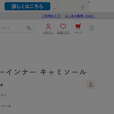
ご利用ガイド
よくある質問（FAQ）
0
ログイン
お気に入り
カート
¥0
合計
ログイン／新規会員登録
カートを見る
ーインナー キャミソール
08
9人
ブ
スゴスト
ミソール
び