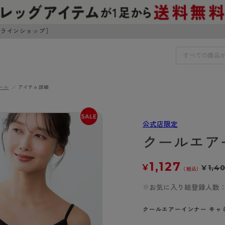
ンラインショップ］
ール
アイテム詳細
IDS
30円でお届けします（沖縄県以外）
公式店限定
IDS
クールエア
ェア
ライフスタイルウェア
ンドから探す
商品選びのお手伝い
1,127
¥
¥
1,4
ボトムス
（税込）
イヤーブラ
トップス
お気に入り総登録人数：
I
お悩み別ガードル
ブラ
ルームウェア・パジャマ
アスティーグ
クリアビューティアクティ
ティーグ
ブラジャー特集
クールエアーインナー キャ
プ
アクティブ・スポーツ
アビューティアクティブ
私に似合う、ストッキング選