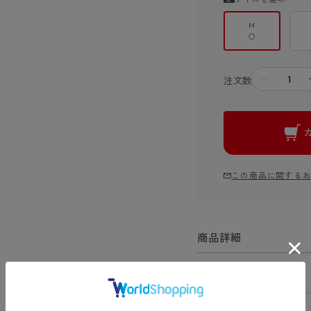
M
○
－
注文数
この商品に関する
商品詳細
商品コード
N47702C