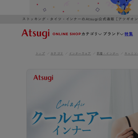
ストッキング・タイツ・インナーのAtsugi公式通販［アツギオ
カテゴリ
ブランド
特集
トップ
カテゴリ
インナーウェア
肌着・インナー
キャミソ
WOMEN
MEN
K
3,980円以上のご購入で送料無料
全国一律3
ブランドから探す
WOMEN
MEN
K
カテゴリから探す
レッグウェア
インナーウ
カテゴリから探す
ブラ
ストッキング
ブラジャー
- 無地ストッキング
- ノンワ
レッグウェア
AZG
- 柄ストッキング
- ワイヤー
ストッキング
AZGI
アス
インナーウェア
- ショート丈ストッキング
- ブラトッ
- 無地ストッキング
クリ
ブラジャー
ライフスタイルウェア