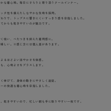
BT
やかな着心地。毎日にさらりと寄り添うクールインナー。
レッチ性を備えたしなやかな生地を採用。
ハイジュニ
ざわりで、トップスに響きにくいすっきり感を目指しました。
ってからも乾きやすいのが魅力です。
ブランド一覧へ
やく吸い、べたつきを抑えた着用感に。
が嬉しい。※感じ方には個人差があります。
カテゴリ一覧へ
によるほどよい涼やかさを体感。
でも、心地よさをプラスします。
よく伸びて、身体の動きにやさしく追従。
ナーの快適な着心地を目指しました。
に。乾きやすいので、忙しい朝も手に取りやすい一枚です。
ナチュラル（42
オフホワイト（4
ブラック（491）
6）
54）