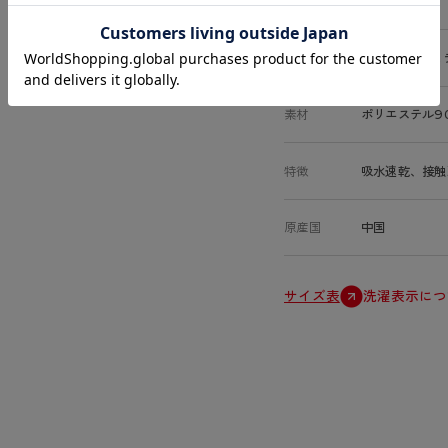
サイズ
M、L、LL
カラー
全3色（ナチュ
素材
ポリエステル9
特徴
吸水速乾、接触
原産国
中国
サイズ表
洗濯表示につ