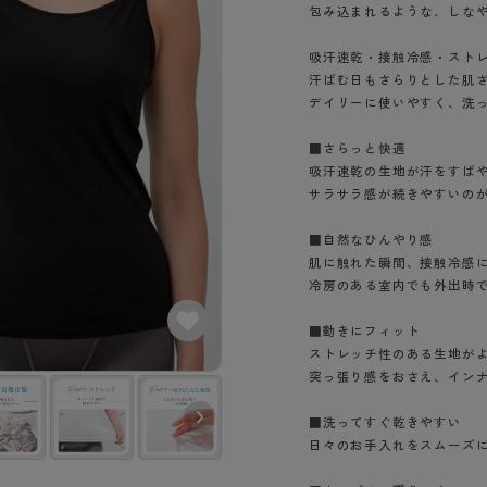
- スポーツブラ
hotto comfort
Atsugi COLORS
包み込まれるような、しな
スト
タイツの選び方
ラーショーツ
- スポーツトップス
イクタイツ
吸汗速乾・接触冷感・スト
リーショーツ
- スポーツボトムス
みんなの、みんなの。
CLINICAL
汗ばむ日もさらりとした肌
o comfort
ル・補正ショーツ
雑貨・小物
デイリーに使いやすく、洗
ご利用ガイド
gi COLORS
ナー
■さらっと快適
七分袖以上）
はじめての方へ
吸汗速乾の生地が汗をすば
ールタイム
ップ
サラサラ感が続きやすいの
よくある質問（FAQ）
なの、みんなの。
付きインナー
サイズ表
ICAL
■自然なひんやり感
お支払い方法について
肌に触れた瞬間、接触冷感
ジュニ
エア
エア
ライフスタイルウェア
冷房のある室内でも外出時
配送方法について
ブランド一覧へ
ツ
ボトムス
返品・交換について
■動きにフィット
ーブラ
トップス
お問い合わせについて
ストレッチ性のある生地が
ラ
ルームウェア・パジャマ
突っ張り感をおさえ、イン
ビキニ
ラ
■洗ってすぐ乾きやすい
ナー
日々のお手入れをスムーズ
ショーツ