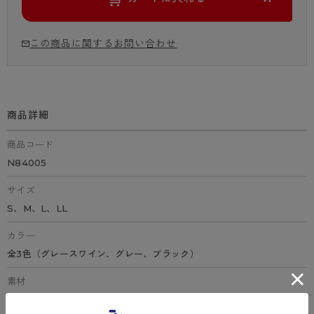
この商品に関するお問い合わせ
商品詳細
商品コード
N84005
サイズ
S、M、L、LL
カラー
全3色（グレースワイン、グレー、ブラック）
素材
ナイロン、ポリウレタン