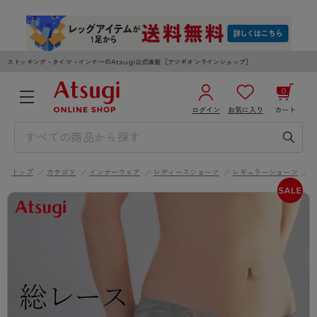
ストッキング・タイツ・インナーのAtsugi公式通販［アツギオンラインショップ］
0
ログイン
お気に入り
カート
3,980円以上のご購入で送料無料
¥0
合計
全国一律330円でお届けします（沖縄県以外）
トップ
カテゴリ
インナーウェア
レディースショーツ
レギュラーショーツ
カートを見る
ログイン／新規会員登録
WOMEN
MEN
KIDS