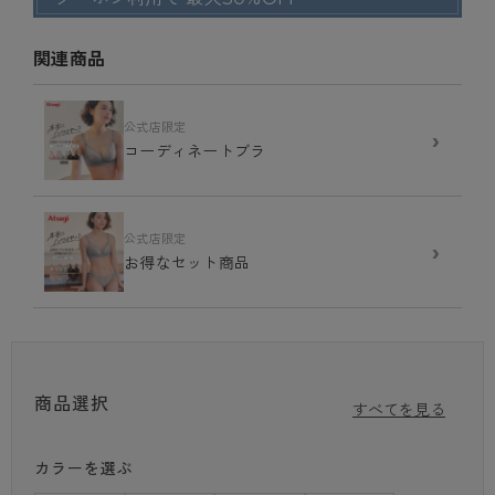
定番のショーツ
股上が深すぎず浅すぎないショーツは、ほどよい可愛ら
しさが人気の理由。
関連商品
気分に合わせて選びたい3色展開
大人の華やかさと可愛らしさを演出す
る、グレースワイン、グレー、ブラックの3色展開。
その日の気分に合わせて選ぶのもおすすめ。
公式店限定
›
コーディネートブラ
※こちらの商品は、アツギにいただくお客様からのご意見を製品に反映
し、
別注生産をおこなったWEB専売商品でございます。
そのため、過剰な包装を軽減しなるべく簡易的な包装とするために、
公式店限定
›
商品パッケージやタグがなく、お届けできるようにしております。
お得なセット商品
商品選択
すべてを見る
カラーを選ぶ