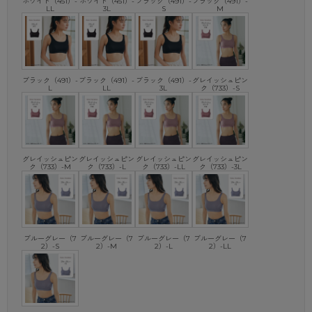
ホワイト（451）-
ホワイト（451）-
ブラック（491）-
ブラック（491）-
LL
3L
S
M
商品特徴③
透けにくいベージュカラー（ハニーアーモンド）
スポブラには珍しいベージュカラー（ハニーアーモンド）を展開。
肌なじみがよく、白いトップスを着ても透けにくいので、日常使いで
も重宝します。
ブラック（491）-
ブラック（491）-
ブラック（491）-
グレイッシュピン
L
LL
3L
ク（733）-S
サイズ展開も豊富で、お子さま から大人までぴったりのサイズがみつ
かるはず！
※こちらの商品は、アツギにいただくお客様からのご意見を製品に反映
し、
グレイッシュピン
グレイッシュピン
グレイッシュピン
グレイッシュピン
別注生産をおこなったWEB専売商品でございます。
ク（733）-M
ク（733）-L
ク（733）-LL
ク（733）-3L
そのため、過剰な包装を軽減しなるべく簡易的な包装とするために、
商品パッケージやタグがなく、お届けできるようにしております。
ブルーグレー（7
ブルーグレー（7
ブルーグレー（7
ブルーグレー（7
2）-S
2）-M
2）-L
2）-LL