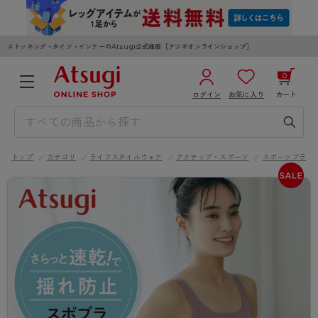
ストッキング・タイツ・インナーのAtsugi公式通販［アツギオンラインショップ］
0
ログイン
お気に入り
カート
3,980円以上のご購入で送料無料
¥0
合計
全国一律330円でお届けします（沖縄県以外）
トップ
カテゴリ
ライフスタイルウェア
アクティブ・スポーツ
スポーツブラ
カートを見る
ログイン／新規会員登録
WOMEN
MEN
KIDS