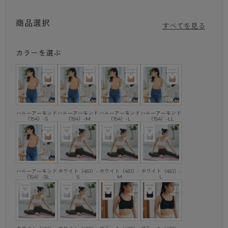
熱がこもりやすいカップ裏も通気性 に優れたメッシュ素材で快
適。
商品選択
すべてを見る
伸び縮みのよいパワーネットで運動中に気になるバスト揺れを軽減
します。
ヨガやジム、お子さまの部活動など、幅広いスポーツシーンで活躍
カラーを選ぶ
します。
商品特徴①
バストがベタつきにくい
通気性に優れた ストレッチメッシュ素材+カップ裏の吸汗速乾加工
ハニーアーモンド
ハニーアーモンド
ハニーアーモンド
ハニーアーモンド
で、汗をよく吸って乾きやすいので快適です。
（154）-S
（154）-M
（154）-L
（154）-LL
熱や汗がこもりやすいバストもベタつきにくいのが特徴です。
商品特徴②
動きやすくて胸が揺れにくい
バストの両サイドにパワーネットを内蔵しているので、運動時の胸の
ハニーアーモンド
ホワイト（451）-
ホワイト（451）-
ホワイト（451）-
（154）-3L
S
M
L
揺れや広がりをおさえてくれます。
胸を押さえ付けて固定するのではなく、キレイなバストラインをキー
プしてくれるのも嬉しいポイント。
幅広ストラップで動いてもズレにくく、体の動きにしっかりフィット
します。