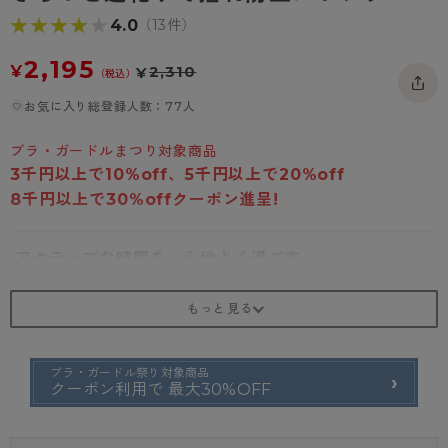
- 着圧タイツ
- 長袖（七分袖以上）
返品・交換について
★★★★★
★★★★★
4.0
みんなの、みんなの。
（13件）
ソックス・靴下
- タンクトップ
お問い合わせについて
CLINICAL
2,195
¥
2,310
¥
（税込）
レギンス・スパッツ
- カップ付きインナー
ハイジュニ
お気に入り総登録人数：77人
ブラ・ガードルまつり対象商品
3千円以上で10%off、5千円以上で20%off
8千円以上で30%offクーポン進呈!
アクティブな時間を、心地よく過ごす。
速乾加工としっかりとしたホールド感で、スポーツ中の汗によるべ
た付きやバスト揺れを軽減。ヨガやジム・お子さまの部活動まで幅
広くスポーツシーンを支えます。
ブラ・ガードル祭り対象商品
クーポン利用で 最大30%OFF
吸水速乾加工でさらっと速乾！ 揺れ防止スポーツブラ
運動して汗をかいてもサッと乾きやすい！