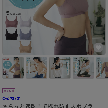
カテゴリから探す
レッグウェア
レッグウエア
レッグウエア
ストッキング
ソックス・靴下
タイツ
ブランドから探す
インナーウェア
インナーウエア
インナーウエア
- 無地ストッキング
クルー・レギュラー丈ソックス
ソックス・靴下
ブラジャー
メンズパンツ
ブラジャー
AZGI
ライフスタイルウェア
ライフスタイルウェア
- 柄ストッキング
スニーカー丈・くるぶし丈ソックス
クルー・レギュラー丈ソックス
商品選びのお手伝い
- ノンワイヤーブラ
ボクサー
ノンワイヤーブラ
ボトムス
ボトムス
アスティーグ
- ショート丈ストッキング
ハイソックス
スニーカー丈・くるぶし丈ソックス
- ワイヤーブラ
トランクス
ワイヤーブラ
トップス
トップス
お悩み別ガードル
クリアビューティアクティブ
ブラジャー特集
ご利用ガイド
- 着圧ストッキング
ハイソックス
- ブラトップ
Tバック・ビキニ
スポーツブラ
ルームウェア・パジャマ
ルームウェア・パジャマ
スゴスト
私に似合う、ストッキング選び
タイツの選び方
- パンティ部レスストッキング
スクールソックス
ショーツ
肌着・インナー
ショーツ
はじめての方へ
アクティブ・スポーツ
フェイクタイツ
タイツ
- レギュラーショーツ
レギュラーショーツ
よくある質問（FAQ）
- スポーツブラ
hotto comfort
- 無地タイツ
- サニタリーショーツ
サニタリーショーツ
サイズ表
- スポーツトップス
Atsugi COLORS
- 柄タイツ
- ガードル・補正ショーツ
ボクサー
お支払い方法について
- スポーツボトムス
BT
公式店限定
- ひざ下丈タイツ
肌着・インナー
配送方法について
雑貨・小物
スクールタイム
さらっと速乾！で揺れ防止スポブラ