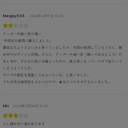
Megyy333
2026年4月17日 13:49
アンダーの縫い目が痛い
 中学生の娘用に購入しました。

最初はちょうどよいかと思っていましたが、何回か使用しているうちに、締
め付けがキツメと判明。さらに、アンダーの縫い目（継いであるところ）の
糸と布が、子どもの肌には痛かったのか、肌も赤くなっていたので当たって
しまうようでした。

サイズの表記を見直してもらいたいな、と思いました。

それ以外は通気性もよかったので、★は２つにさせてもらいました。
Mii
2026年3月26日 15:26
少し締め付け感があります