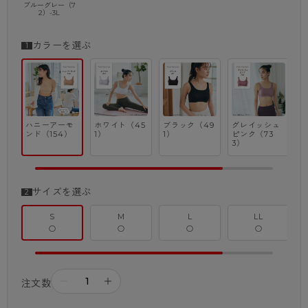
ブルーグレー（7
2）-3L
カラーを選ぶ
（
ハニーアーモ
ホワイト（45
ブラック（49
グレイッシュ
ンド（154）
1）
1）
ピンク（73
3）
サイズを選ぶ
S
M
L
LL
○
○
○
○
－
＋
注文数