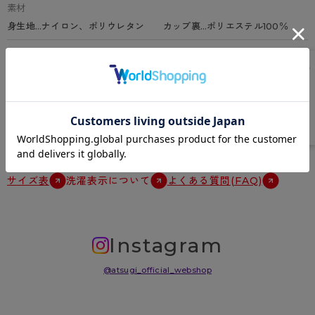
素材
身生地…ナイロン、ポリウレタン カップ裏…ポリエステル100％
特徴
吸水速乾加工、カップ裏メッシュ、パワーネット内臓、幅広ストラッ
プ、透けにくいカラー(ハニーアーモンド)あり
原産国
中国
サイズ表
洗濯表示について
よくある質問(FAQ)
Instagram
@atsugi_official_webshop