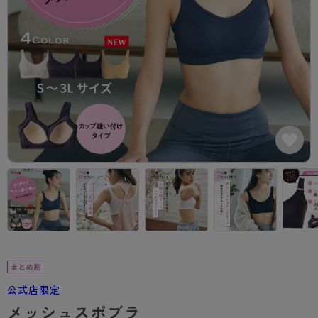
カテゴリから探す
レッグウェア
レッグウエア
レッグウエア
ストッキング
ソックス・靴下
タイツ
ブランドから探す
インナーウェア
インナーウエア
インナーウエア
- 無地ストッキング
クルー・レギュラー丈ソックス
ソックス・靴下
ブラジャー
メンズパンツ
ブラジャー
AZGI
ライフスタイルウェア
ライフスタイルウェア
- 柄ストッキング
スニーカー丈・くるぶし丈ソックス
クルー・レギュラー丈ソックス
商品選びのお手伝い
- ノンワイヤーブラ
ボクサー
ノンワイヤーブラ
ボトムス
ボトムス
アスティーグ
- ショート丈ストッキング
ハイソックス
スニーカー丈・くるぶし丈ソックス
- ワイヤーブラ
トランクス
ワイヤーブラ
トップス
トップス
お悩み別ガードル
クリアビューティアクティブ
ブラジャー特集
ご利用ガイド
- 着圧ストッキング
ハイソックス
- ブラトップ
Tバック・ビキニ
スポーツブラ
ルームウェア・パジャマ
ルームウェア・パジャマ
スゴスト
私に似合う、ストッキング選び
タイツの選び方
- パンティ部レスストッキング
スクールソックス
ショーツ
肌着・インナー
ショーツ
はじめての方へ
アクティブ・スポーツ
フェイクタイツ
タイツ
- レギュラーショーツ
レギュラーショーツ
よくある質問（FAQ）
- スポーツブラ
hotto comfort
- 無地タイツ
- サニタリーショーツ
サニタリーショーツ
サイズ表
- スポーツトップス
Atsugi COLORS
- 柄タイツ
- ガードル・補正ショーツ
ボクサー
お支払い方法について
- スポーツボトムス
BT
公式店限定
- ひざ下丈タイツ
肌着・インナー
配送方法について
雑貨・小物
スクールタイム
メッシュスポブラ