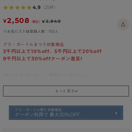
- 着圧タイツ
- 長袖（七分袖以上）
返品・交換について
★★★★★
★★★★★
4.9
みんなの、みんなの。
（25件）
ソックス・靴下
- タンクトップ
お問い合わせについて
CLINICAL
2,508
¥
2,640
¥
（税込）
レギンス・スパッツ
- カップ付きインナー
ハイジュニ
お気に入り総登録人数：155人
ブラ・ガードルまつり対象商品
3千円以上で10%off、5千円以上で20%off
8千円以上で30%offクーポン進呈!
動いてもズレない、素肌に心地よいメッシュ。
吸汗速乾のメッシュ素材がバストの汗をすばやく吸収。カップ埋め
込みでズレにくく、日常からスポーツまで一枚で快適に寄り添いま
す。
ブラ・ガードル祭り対象商品
クーポン利用で 最大30%OFF
よく伸びてラクな着心地の「メッシュスポーツブラ」ぐ～んとよく
伸びるストレッチメッシュ素材のノンワイヤーブラ。適度なフィッ