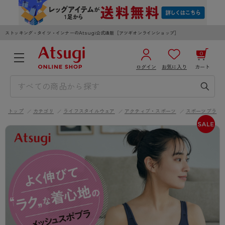
ストッキング・タイツ・インナーのAtsugi公式通販［アツギオンラインショップ］
0
ログイン
お気に入り
カート
3,980円以上のご購入で送料無料
¥0
合計
全国一律330円でお届けします（沖縄県以外）
トップ
カテゴリ
ライフスタイルウェア
アクティブ・スポーツ
スポーツブラ
カートを見る
ログイン／新規会員登録
WOMEN
MEN
KIDS