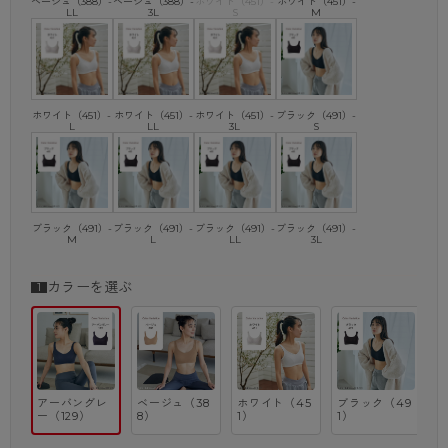
いのも嬉しいポイント。余計な装飾がなくシンプルなデザインなの
ベージュ（388）-
ベージュ（388）-
ホワイト（451）-
ホワイト（451）-
LL
3L
S
M
で、トップスに響きにくいのも特徴です。
※こちらの商品は、アツギにいただくお客様からのご意見を製品に反映
し、別注生産をおこなったWEB専売商品でございます。そのため、過剰
な包装を軽減しなるべく簡易的な包装とするために、商品パッケージや
ホワイト（451）-
ホワイト（451）-
ホワイト（451）-
ブラック（491）-
L
LL
3L
S
タグがなく、お届けできるようにしております。
ブラック（491）-
ブラック（491）-
ブラック（491）-
ブラック（491）-
M
L
LL
3L
カラーを選ぶ
アーバングレ
ベージュ（38
ホワイト（45
ブラック（49
ー（129）
8）
1）
1）