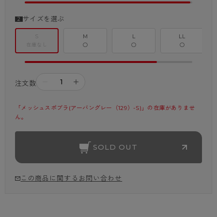
サイズを選ぶ
S
M
L
LL
在庫なし
○
○
○
－
＋
注文数
「メッシュスポブラ(アーバングレー（129）-S)」の在庫がありませ
ん。
SOLD OUT
この商品に関するお問い合わせ