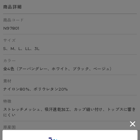
商品詳細
商品コード
N97801
サイズ
S、M、L、LL、3L
カラー
全4色（アーバングレー、ホワイト、ブラック、ベージュ）
素材
ナイロン80%、ポリウレタン20%
特徴
ストレッチメッシュ、吸汗速乾加工、カップ縫い付け、トップスに響き
にくい
原産国
中国