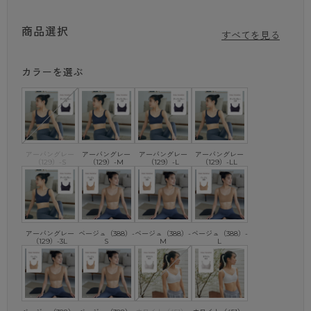
ト感で、締め付けが強いスポーツブラが苦手な方におすすめです。
カップが身生地に縫い付けてあるので、動いてもズレにくく、洗濯
商品選択
すべてを見る
時も丸まらないからお手入れもラクチン。シンプルなデザインで、
日常からスポーツで幅広く活躍します。
カラーを選ぶ
商品特徴①
メッシュ素材で快適
吸汗速乾加工のメッシュ素材で、バストの汗を吸収し素早く乾きま
す。さらりとしたメッシュ素材のため、ベタつきにくく快適な着心地
です。
アーバングレー
アーバングレー
アーバングレー
アーバングレー
（129）-S
（129）-M
（129）-L
（129）-LL
商品特徴②
しっかりフィットして動きやすい
身生地には通気性とストレッチ性に優れたメッシュ素材を使用。ぐ～
んとよく伸びるので、あらゆる動きにフィットします。適度なホール
ド感で日常使いにもおすすめです。
アーバングレー
ベージュ（388）-
ベージュ（388）-
ベージュ（388）-
（129）-3L
S
M
L
商品特徴③
カップ縫い付けでお手入れもラクチン
カップが身生地に縫い付けてあり、動いてもズレにくく、さっと脱ぎ
着しやすい時短ブラ。洗濯時もカップが飛び出したり丸まったりしな