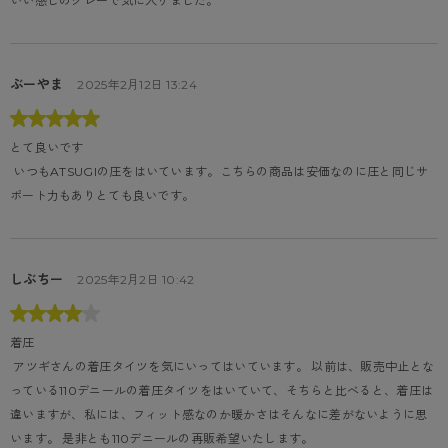
いい感じのグレーで気に入りました。
ぶーやま
2025年2月12日 13:24
とて良いです
 いつもATSUGIの圧をはいています。こちらの商品は安価なのに圧と同じサ
ポート力もありとても良いです。
しぶちー
2025年2月2日 10:42
着圧
 アツギさんの着圧タイツを気にいってはいています。 以前は、販売中止とな
っている110デニールの着圧タイツをはいていて、そちらと比べると、着圧は
違いますが、私には、フィット感なのか暖かさはそんなに差がないように思
います。 是非とも110デニールの再販希望いたします。