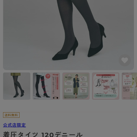
カテゴリから探す
レッグウェア
レッグウエア
レッグウエア
ストッキング
ソックス・靴下
タイツ
ブランドから探す
インナーウェア
インナーウエア
インナーウエア
- 無地ストッキング
クルー・レギュラー丈ソックス
ソックス・靴下
ブラジャー
メンズパンツ
ブラジャー
AZGI
ライフスタイルウェア
ライフスタイルウェア
- 柄ストッキング
スニーカー丈・くるぶし丈ソックス
クルー・レギュラー丈ソックス
商品選びのお手伝い
- ノンワイヤーブラ
ボクサー
ノンワイヤーブラ
ボトムス
ボトムス
アスティーグ
- ショート丈ストッキング
ハイソックス
スニーカー丈・くるぶし丈ソックス
- ワイヤーブラ
トランクス
ワイヤーブラ
トップス
トップス
お悩み別ガードル
クリアビューティアクティブ
ブラジャー特集
ご利用ガイド
- 着圧ストッキング
ハイソックス
- ブラトップ
Tバック・ビキニ
スポーツブラ
ルームウェア・パジャマ
ルームウェア・パジャマ
スゴスト
私に似合う、ストッキング選び
タイツの選び方
- パンティ部レスストッキング
スクールソックス
ショーツ
肌着・インナー
ショーツ
はじめての方へ
アクティブ・スポーツ
フェイクタイツ
タイツ
- レギュラーショーツ
レギュラーショーツ
よくある質問（FAQ）
- スポーツブラ
hotto comfort
- 無地タイツ
- サニタリーショーツ
サニタリーショーツ
サイズ表
- スポーツトップス
Atsugi COLORS
- 柄タイツ
- ガードル・補正ショーツ
ボクサー
お支払い方法について
- スポーツボトムス
BT
公式店限定
- ひざ下丈タイツ
肌着・インナー
配送方法について
雑貨・小物
スクールタイム
着圧タイツ 120デニール