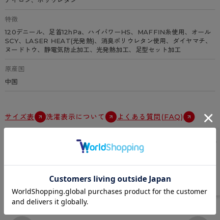
ナイロン、ポリウレタン
特徴
120デニール、足首12hPa、ハイパワーHS、MAFFIN糸使用、オール
SCY、LASER HEAT(光発熱)、消臭ポリウレタン使用、ダイヤマチ、
ヌードトウ、静電気防止加工、光発熱加工、足型セット加工
原産国
中国
サイズ表
洗濯表示について
よくある質問(FAQ)
Instagram
@atsugi_official_webshop