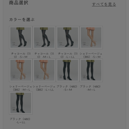
商品選択
「9hPa」でラインをキープし、足首部分「12hPa」でしっかり引き締め
すべてを見る
る段階的な着圧設計に。
立ち仕事やデスクワークが長い人はもちろん、脚を露出するファッション
カラーを選ぶ
の時にもおすすめです。
※hPa（ヘクトパスカル）は、圧力値を表す国際単位です。
［商品特徴②］
しっかり引き締めるのに、よく伸びて脚にフィット
繊維の数が多く、きめ細やかな「MAFFIN糸」を使用することで、ごわつ
きのない、なめらかな肌ざわりに。
チャコール（11
チャコール（11
チャコール（11
シェリーベージュ
0）-S～M
0）-M～L
0）-L～LL
（385）-S～M
また独自の編み方設計でよく伸びて、脚にしっかりフィット。
タイツをはく時の煩わしさを軽減してくれます。
［商品特徴③］
太陽の光を熱エネルギーに変える「光発熱加工」で暖かい
太陽からの近赤外線を、生地に含まれるセラミックが吸収。
シェリーベージュ
シェリーベージュ
ブラック（480）
ブラック（480）
（385）-M～L
（385）-L～LL
-S～M
-M～L
その後、熱エネルギーに変換されて、効率よく身体を暖めてくれます。
少し肌寒い季節や、室内の冷房対策にもおすすめです。
［商品特徴④］
その他、うれしい5つの機能
1．ヌードトウ
ブラック（480）
-L～LL
つま先部分に切り替えがなくすっきりとして見える、ヌードトウ仕様