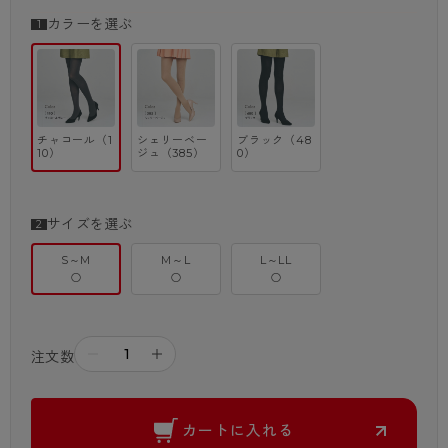
2．動きやすい
カラーを選ぶ
股下部分が、ダイヤ型のマチになっていて動きやすい
3．前後がわかりやすく、足のかかとにもフィット
足の形になっている足型セットタイプなので、はく時に前後がわかりやす
く、また足のかかとにもしっかりフィット
チャコール（1
シェリーベー
ブラック（48
4．静電気防止加工
10）
ジュ（385）
0）
静電気が起きにくい
サイズを選ぶ
S～M
M～L
L～LL
※こちらの商品は、アツギにいただくお客様からのご意見を製品に反映
○
○
○
し、
別注生産をおこなったWEB専売商品でございます。
そのため、過剰な包装を軽減しなるべく簡易的な包装とするために、
商品パッケージやタグがなく、お届けできるようにしております。
－
＋
注文数
カートに入れる