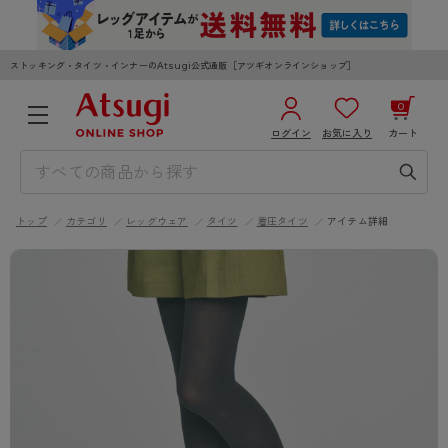
ストッキング・タイツ・インナーのAtsugi公式通販［アツギオンラインショップ］
0
ログイン
お気に入り
カート
3,980円以上のご購入で送料無料
¥0
合計
全国一律330円でお届けします（沖縄県以外）
トップ
カテゴリ
レッグウェア
タイツ
着圧タイツ
アイテム詳細
カートを見る
ログイン／新規会員登録
WOMEN
MEN
KIDS