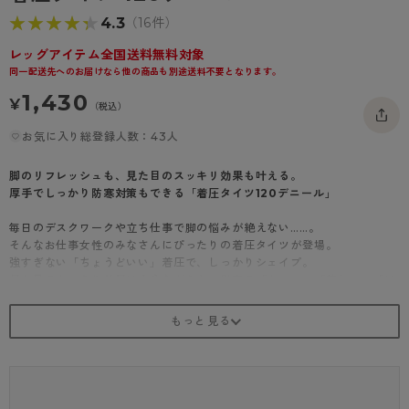
- 着圧タイツ
- 長袖（七分袖以上）
返品・交換について
★★★★★
★★★★★
4.3
みんなの、みんなの。
（16件）
ソックス・靴下
- タンクトップ
お問い合わせについて
レッグアイテム全国送料無料対象
CLINICAL
同一配送先へのお届けなら他の商品も別途送料不要となります。
レギンス・スパッツ
- カップ付きインナー
ハイジュニ
1,430
¥
（税込）
お気に入り総登録人数：43人
脚のリフレッシュも、見た目のスッキリ効果も叶える。
厚手でしっかり防寒対策もできる「着圧タイツ120デニール」
毎日のデスクワークや立ち仕事で脚の悩みが絶えない……。
そんなお仕事女性のみなさんにぴったりの着圧タイツが登場。
強すぎない「ちょうどいい」着圧で、しっかりシェイプ。
見た目のすっきり効果は十分ながらも、従来の「キツい」「苦しい」「は
きにくい」といったイメージを払拭。
よく伸びて、なめらかな肌ざわりで、毎日はきたくなる心地よさを実現し
ました。
［商品特徴①］
段階的な「引き締め着圧設計」で見た目も気持ちも脚すっきり
太もも部分「7hPa（ヘクトパスカル）」で動きやすく、ふくらはぎ部分