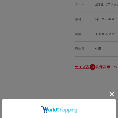
カラー
全2色（ブラッ
素材
綿、ポリエステ
特徴
くちゴムソフト
原産国
中国
サイズ表
洗濯表示につ