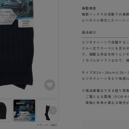
- スポーツブラ
hotto comfort
Atsugi COLORS
スト
タイツの選び方
通勤快足
ラーショーツ
- スポーツトップス
イクタイツ
機能ソックスの先駆けの通
リーショーツ
- スポーツボトムス
みんなの、みんなの。
CLINICAL
ビジネスに特化したベーシ
o comfort
ル・補正ショーツ
雑貨・小物
ご利用ガイド
gi COLORS
商品紹介
ナー
七分袖以上）
ビジネスシーンで活躍する
はじめての方へ
ールタイム
クルー丈でスーツにも合わ
ップ
よくある質問（FAQ）
なの、みんなの。
で、頻繁な外出を伴うビジ
付きインナー
サイズ表
くちゴムがソフトなので、
ICAL
お支払い方法について
ジュニ
サイズは24～26cmと26
エア
エア
ライフスタイルウェア
配送方法について
ビジネスシーンをより快適
ブランド一覧へ
ツ
ボトムス
返品・交換について
※商品画像はできる限り実
ーブラ
トップス
お問い合わせについて
ご覧になる環境（PCのモ
ラ
ルームウェア・パジャマ
実物と色味が異なる場合が
ビキニ
ラ
ナー
ショーツ
ブラック（480）
ネビー（511）