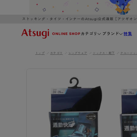
ストッキング・タイツ・インナーのAtsugi公式通販［アツギオ
カテゴリ
ブランド
特集
トップ
カテゴリ
レッグウェア
ソックス・靴下
クルーソッ
WOMEN
MEN
K
3,980円以上のご購入で送料無料
全国一律3
ブランドから探す
WOMEN
MEN
K
カテゴリから探す
レッグウェア
インナーウ
カテゴリから探す
ブラ
ストッキング
ブラジャー
- 無地ストッキング
- ノンワ
レッグウェア
AZG
- 柄ストッキング
- ワイヤー
ストッキング
AZGI
アス
インナーウェア
- ショート丈ストッキング
- ブラトッ
- 無地ストッキング
クリ
ブラジャー
ライフスタイルウェア