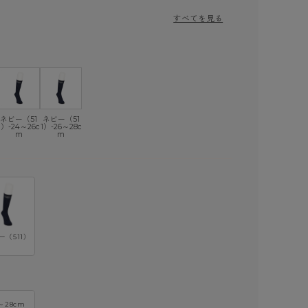
すべてを見る
ネビー（51
ネビー（51
1）-24～26c
1）-26～28c
m
m
ー（511）
～28cm