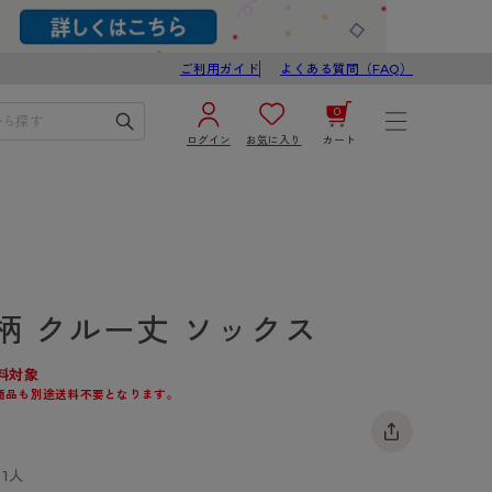
ご利用ガイド
よくある質問（FAQ）
0
ログイン
お気に入り
カート
¥0
合計
ログイン／新規会員登録
カートを見る
柄 クルー丈 ソックス
料対象
商品も別途送料不要となります。
ブ
スゴスト
1人
び