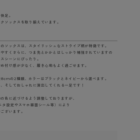
BT
勤快足。
ハイジュニ
ックソックスを取り揃えています。
ブランド一覧へ
このソックスは、スタイリッシュなストライプ柄が特徴です。
せやすくさらに、つま先とかかとはしっかり補強されていますの
ネスシーンにぴったり。
締め付け感が少なく、履き心地もよく過ごせます。
カテゴリ一覧へ
～28cmの2種類、カラーはブラックとネイビーから選べます。
に、そしておしゃれに演出してくれる一足です！
物の色に近づけるよう調整しておりますが、
ニタ設定やスマホ画面シール等）により
ございます。