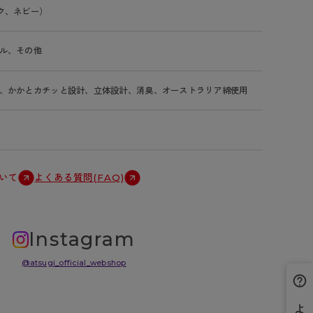
ク、ネビー）
ル、その他
、かかとカチッと設計、立体設計、消臭、オーストラリア綿使用
いて
よくある質問(FAQ)
Instagram
@atsugi_official_webshop