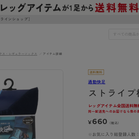
ンラインショップ］
クス・レギュラーソックス
アイテム詳細
IDS
30円でお届けします（沖縄県以外）
IDS
通勤快足
ストライプ
ェア
ライフスタイルウェア
ンドから探す
商品選びのお手伝い
ボトムス
レッグアイテム全国送料無
同一配送先へのお届けなら他の
イヤーブラ
トップス
I
お悩み別ガードル
660
¥
ブラ
ルームウェア・パジャマ
（税込）
アスティーグ
クリアビューティアクティ
ティーグ
ブラジャー特集
プ
アクティブ・スポーツ
お気に入り総登録人数：
アビューティアクティブ
私に似合う、ストッキング選