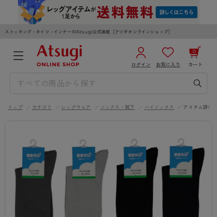
ストッキング・タイツ・インナーのAtsugi公式通販［アツギオンラインショップ］
0
ログイン
お気に入り
カート
3,980円以上のご購入で送料無料
¥0
合計
全国一律330円でお届けします（沖縄県以外）
トップ
カテゴリ
レッグウェア
ソックス・靴下
ハイソックス
アイテム詳細
カートを見る
ログイン／新規会員登録
WOMEN
MEN
KIDS