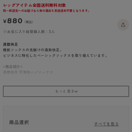
レッグアイテム全国送料無料対象
- 着圧タイツ
- 長袖（七分袖以上）
返品・交換について
みんなの、みんなの。
同一配送先へのお届けなら他の商品も別途送料不要となります。
ソックス・靴下
- タンクトップ
お問い合わせについて
CLINICAL
880
¥
（税込）
レギンス・スパッツ
- カップ付きインナー
ハイジュニ
お気に入り総登録人数：3人
通勤快足
機能ソックスの先駆けの通勤快足。
ビジネスに特化したベーシックソックスを取り揃えています。
<商品紹介>
通勤快足 平無地ハイソックス
働く足もとに嬉しい、抗菌防臭機能を施しました。
ハイソックスは、特にスーツスタイルにおいて重要なアイテム。
ふくらはぎまでカバーするので、安心です。
・抗菌防臭
・かかとつま先補強
・ソフト口ゴム
商品選択
すべてを見る