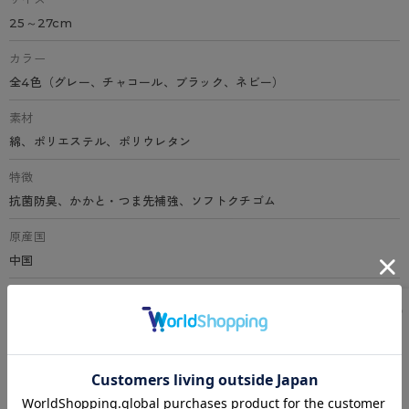
25～27cm
カラー
全4色（グレー、チャコール、ブラック、ネビー）
素材
綿、ポリエステル、ポリウレタン
特徴
抗菌防臭、かかと・つま先補強、ソフトクチゴム
原産国
中国
サイズ表
洗濯表示について
よくある質問(FAQ)