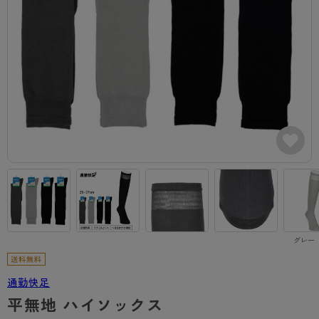
カテゴリから探す
レッグウェア
レッグウエア
レッグウエア
ストッキング
ソックス・靴下
タイツ
ブランドから探す
インナーウェア
インナーウエア
インナーウエア
- 無地ストッキング
クルー・レギュラー丈ソックス
ソックス・靴下
ブラジャー
メンズパンツ
ブラジャー
AZGI
ライフスタイルウェア
ライフスタイルウェア
- 柄ストッキング
スニーカー丈・くるぶし丈ソックス
クルー・レギュラー丈ソックス
商品選びのお手伝い
- ノンワイヤーブラ
ボクサー
ノンワイヤーブラ
ボトムス
ボトムス
アスティーグ
- ショート丈ストッキング
ハイソックス
スニーカー丈・くるぶし丈ソックス
- ワイヤーブラ
トランクス
ワイヤーブラ
トップス
トップス
お悩み別ガードル
クリアビューティアクティブ
ブラジャー特集
ご利用ガイド
- 着圧ストッキング
ハイソックス
- ブラトップ
Tバック・ビキニ
スポーツブラ
ルームウェア・パジャマ
ルームウェア・パジャマ
スゴスト
私に似合う、ストッキング選び
タイツの選び方
- パンティ部レスストッキング
スクールソックス
ショーツ
肌着・インナー
ショーツ
はじめての方へ
アクティブ・スポーツ
フェイクタイツ
タイツ
- レギュラーショーツ
レギュラーショーツ
よくある質問（FAQ）
- スポーツブラ
hotto comfort
グレー（
- 無地タイツ
- サニタリーショーツ
サニタリーショーツ
サイズ表
- スポーツトップス
Atsugi COLORS
- 柄タイツ
- ガードル・補正ショーツ
ボクサー
お支払い方法について
- スポーツボトムス
通勤快足
BT
平無地 ハイソックス
- ひざ下丈タイツ
肌着・インナー
配送方法について
雑貨・小物
スクールタイム