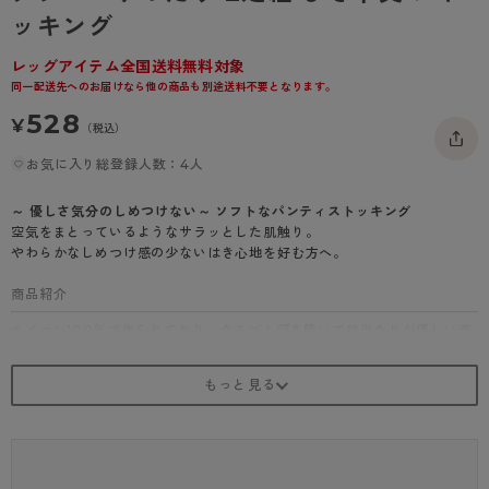
- 着圧タイツ
ッキング
- 長袖（七分袖以上）
返品・交換について
みんなの、みんなの。
ソックス・靴下
- タンクトップ
お問い合わせについて
レッグアイテム全国送料無料対象
CLINICAL
同一配送先へのお届けなら他の商品も別途送料不要となります。
レギンス・スパッツ
- カップ付きインナー
ハイジュニ
528
¥
（税込）
お気に入り総登録人数：4人
～ 優しさ気分のしめつけない～ ソフトなパンティストッキング
空気をまとっているようなサラッとした肌触り。
やわらかなしめつけ感の少ないはき心地を好む方へ。
商品紹介
ナイロン100％で作られており、クチゴム部を除いて肌当たりが優しい素
材感が特徴です。
さらに、補強トウ仕様なので、つま先部分がしっかりと強化されており、
耐久性もばっちり。
デイリーに気兼ねなく使えるので、オフィスやお出かけなど、さまざまな
シーンで活躍します。
レッグ部分にしめつけ感がないので、長時間はいていてもストレスオフ。
軽やかなはき心地をぜひ体感してみてください！