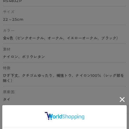
RS4832P
サイズ
22～25cm
カラー
全4色（ピンクオークル、オークル、イエローオークル、ブラック）
素材
ナイロン、ポリウレタン
特徴
ひざ下丈、クチゴムゆったり、補強トウ、ナイロン100％（レッグ部を
除く）
原産国
タイ
サイズ表
洗濯表示について
よくある質問(FAQ)