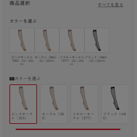
商品選択
すべてを見る
・レッグ部ナイロン100％
・補強トウ
カラーを選ぶ
※通常のクチゴム部分より、さらにゆったりとした作りになっておりま
す。
締め付け感が苦手な方におすすめです。
※商品画像はできる限り実物の色に近づけるよう調整しておりますが、
ご覧になる環境（PCのモニタ設定やスマホ画面シール等）により
ピンクオークル
オークル（365）-
イエローオークル
ブラック（480）
実物と色味が異なる場合がございます。
（355）-22～25c
22～25cm
（377）-22～25c
-22～25cm
m
m
カラーを選ぶ
ピンクオーク
オークル（36
イエローオー
ブラック（48
ル（355）
5）
クル（377）
0）