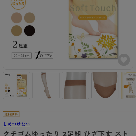
カテゴリから探す
レッグウェア
レッグウエア
レッグウエア
ストッキング
ソックス・靴下
タイツ
ブランドから探す
インナーウェア
インナーウエア
インナーウエア
- 無地ストッキング
クルー・レギュラー丈ソックス
ソックス・靴下
ブラジャー
メンズパンツ
ブラジャー
AZGI
ライフスタイルウェア
ライフスタイルウェア
- 柄ストッキング
スニーカー丈・くるぶし丈ソックス
クルー・レギュラー丈ソックス
商品選びのお手伝い
- ノンワイヤーブラ
ボクサー
ノンワイヤーブラ
ボトムス
ボトムス
アスティーグ
- ショート丈ストッキング
ハイソックス
スニーカー丈・くるぶし丈ソックス
- ワイヤーブラ
トランクス
ワイヤーブラ
トップス
トップス
お悩み別ガードル
クリアビューティアクティブ
ブラジャー特集
ご利用ガイド
- 着圧ストッキング
ハイソックス
- ブラトップ
Tバック・ビキニ
スポーツブラ
ルームウェア・パジャマ
ルームウェア・パジャマ
スゴスト
私に似合う、ストッキング選び
タイツの選び方
- パンティ部レスストッキング
スクールソックス
ショーツ
肌着・インナー
ショーツ
はじめての方へ
アクティブ・スポーツ
フェイクタイツ
タイツ
- レギュラーショーツ
レギュラーショーツ
よくある質問（FAQ）
- スポーツブラ
hotto comfort
- 無地タイツ
- サニタリーショーツ
サニタリーショーツ
サイズ表
- スポーツトップス
Atsugi COLORS
- 柄タイツ
- ガードル・補正ショーツ
ボクサー
お支払い方法について
- スポーツボトムス
BT
しめつけない
- ひざ下丈タイツ
肌着・インナー
配送方法について
雑貨・小物
スクールタイム
クチゴムゆったり 2足組 ひざ下丈 スト