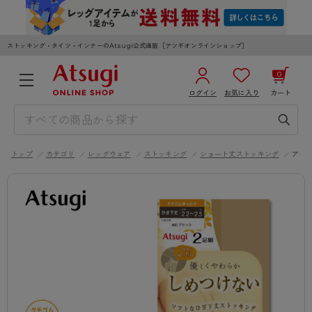
ストッキング・タイツ・インナーのAtsugi公式通販［アツギオンラインショップ］
0
ログイン
お気に入り
カート
3,980円以上のご購入で送料無料
¥0
合計
全国一律330円でお届けします（沖縄県以外）
トップ
カテゴリ
レッグウェア
ストッキング
ショート丈ストッキング
アイ
カートを見る
ログイン／新規会員登録
WOMEN
MEN
KIDS