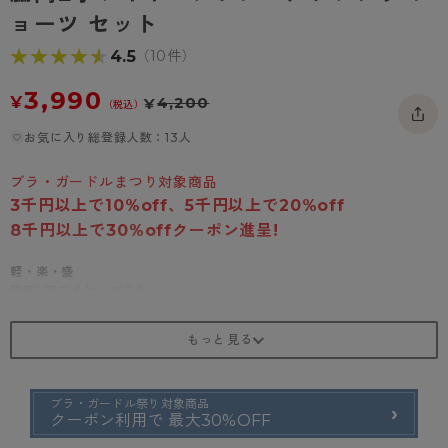
- 着圧タイツ
ョーツ セット
- 長袖（七分袖以上）
返品・交換について
みんなの、みんなの。
★★★★★
★★★★★
4.5
（10件）
ソックス・靴下
- タンクトップ
お問い合わせについて
CLINICAL
3,990
レギンス・スパッツ
- カップ付きインナー
ハイジュニ
¥
4,200
¥
（税込）
お気に入り総登録人数：13人
ブラ・ガードルまつり対象商品
3千円以上で10%off、5千円以上で20%off
8千円以上で30%offクーポン進呈!
軽・楽・盛
脇高L字ワイヤーブラ＆ショーツ
年齢とともに変化するバストのお悩みをしっかりサポートする脇高L字ワ
イヤーブラは、バストや脇のハミ肉を綺麗にカップに収めてくれる構造で
バストアップをサポート。上品な花模様が美しいブラ＆ショーツでエレガ
ントに装って。
ブラ・ガードル祭り対象商品
胸をきれいに寄せてくれるL字型のワイヤー
クーポン利用で 最大30%OFF
胸をサイドや斜め下から集めてカップに収めてくれるL字型のワイヤー
は、カップから脇に流れてしまうバストの悩みにも対応。出産・加齢など