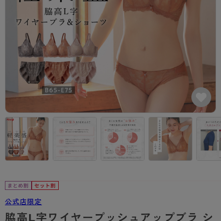
カテゴリから探す
レッグウェア
レッグウエア
レッグウエア
ストッキング
ソックス・靴下
タイツ
ブランドから探す
インナーウェア
インナーウエア
インナーウエア
- 無地ストッキング
クルー・レギュラー丈ソックス
ソックス・靴下
ブラジャー
メンズパンツ
ブラジャー
AZGI
ライフスタイルウェア
ライフスタイルウェア
- 柄ストッキング
スニーカー丈・くるぶし丈ソックス
クルー・レギュラー丈ソックス
商品選びのお手伝い
- ノンワイヤーブラ
ボクサー
ノンワイヤーブラ
ボトムス
ボトムス
アスティーグ
- ショート丈ストッキング
ハイソックス
スニーカー丈・くるぶし丈ソックス
- ワイヤーブラ
トランクス
ワイヤーブラ
トップス
トップス
お悩み別ガードル
クリアビューティアクティブ
ブラジャー特集
ご利用ガイド
- 着圧ストッキング
ハイソックス
- ブラトップ
Tバック・ビキニ
スポーツブラ
ルームウェア・パジャマ
ルームウェア・パジャマ
スゴスト
私に似合う、ストッキング選び
タイツの選び方
- パンティ部レスストッキング
スクールソックス
ショーツ
肌着・インナー
ショーツ
はじめての方へ
アクティブ・スポーツ
フェイクタイツ
タイツ
- レギュラーショーツ
レギュラーショーツ
よくある質問（FAQ）
- スポーツブラ
hotto comfort
- 無地タイツ
- サニタリーショーツ
サニタリーショーツ
サイズ表
- スポーツトップス
Atsugi COLORS
- 柄タイツ
- ガードル・補正ショーツ
ボクサー
お支払い方法について
- スポーツボトムス
BT
公式店限定
- ひざ下丈タイツ
肌着・インナー
配送方法について
雑貨・小物
スクールタイム
脇高L字ワイヤープッシュアップブラ シ