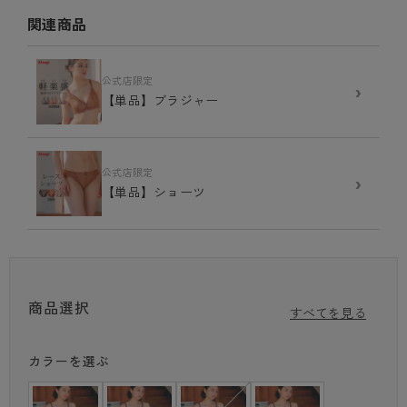
によるバストのボリュームや形の変化もサポート。中央にワイヤーが入っ
関連商品
ていないため、胸の中心部分が痛くなりにくいのも特徴。
ハミ肉を収める三角サポートと脇ボーン
カップ上部のネット状の三角サポートで、脇のハミ肉もしっかり押さえ
公式店限定
›
る。カップサイドの脇ボーンが集めたバストをキープ。ブラのズレも軽減
【単品】ブラジャー
させる。
バストを斜め上にすくい上げ
自然にバストアップ
公式店限定
›
バストを下からすくい上げるカップ裏パネル（布）が備わり、自然に美し
【単品】ショーツ
いバストラインをキープ。
洗練されたデザインと色
華やかな印象を与えてくれるエレガントな花模様のレースを使用。カラー
は大人の可愛らしさを演出するアプリコット、グレイッシュピンク、グレ
イッシュブラウンの3色展開。
商品選択
すべてを見る
定番のショーツタイプ
股上が深すぎず浅すぎないショーツは、ほどよい可愛らしさが人気の理
由。
カラーを選ぶ
※こちらの商品は、アツギにいただくお客様からのご意見を製品に反映