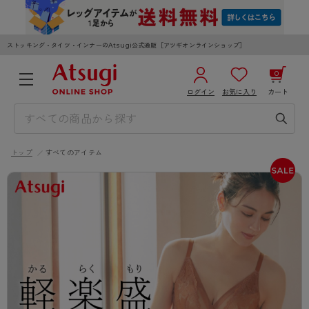
ストッキング・タイツ・インナーのAtsugi公式通販［アツギオンラインショップ］
0
ログイン
お気に入り
カート
3,980円以上のご購入で送料無料
¥0
合計
全国一律330円でお届けします（沖縄県以外）
トップ
すべてのアイテム
カートを見る
ログイン／新規会員登録
WOMEN
MEN
KIDS