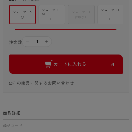
ショーツ：
ショーツ：L
ショーツ：S
ショーツ：L
M
L
○
在庫なし
○
○
－
＋
注文数
カートに入れる
この商品に関するお問い合わせ
商品詳細
商品コード