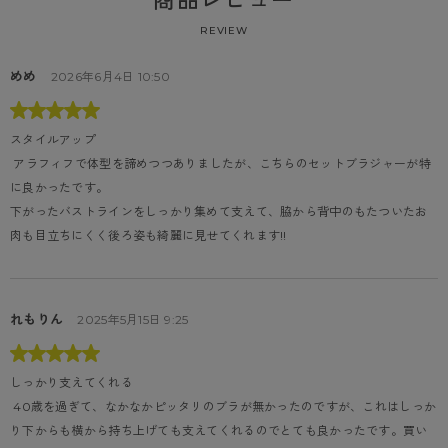
商品レビュー
REVIEW
めめ
2026年6月4日 10:50
スタイルアップ
 アラフィフで体型を諦めつつありましたが、こちらのセットブラジャーが特
に良かったです。

下がったバストラインをしっかり集めて支えて、脇から背中のもたついたお
肉も目立ちにくく後ろ姿も綺麗に見せてくれます!!
れもりん
2025年5月15日 9:25
しっかり支えてくれる
 40歳を過ぎて、なかなかピッタリのブラが無かったのですが、これはしっか
り下からも横から持ち上げても支えてくれるのでとても良かったです。買い