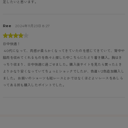
足したいと思います。
Ree
2024年11月23日 8:27
日中快適！
 40代になって、肉感が柔らかくなってきていたのを感じてきていて、背中や
脇肉を収めてくれるものを色々と探した中こちらにたどり着き購入。胸はき
っちり収まり、日中快適に過ごせました。購入後サイトを見たら買ったとき
よりかなり安くなっていてちょっとショックでしたが、色違い2色追加購入し
ました。 お揃いのショーツも総レースとかではなくほどよいレースをあしら
ってある所も購入したポイントでした。