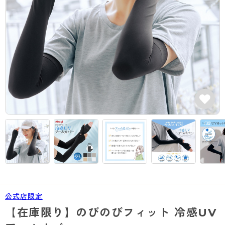
カテゴリから探す
レッグウェア
レッグウエア
レッグウエア
ストッキング
ソックス・靴下
タイツ
ブランドから探す
インナーウェア
インナーウエア
インナーウエア
- 無地ストッキング
クルー・レギュラー丈ソックス
ソックス・靴下
ブラジャー
メンズパンツ
ブラジャー
AZGI
ライフスタイルウェア
ライフスタイルウェア
- 柄ストッキング
スニーカー丈・くるぶし丈ソックス
クルー・レギュラー丈ソックス
商品選びのお手伝い
- ノンワイヤーブラ
ボクサー
ノンワイヤーブラ
ボトムス
ボトムス
アスティーグ
- ショート丈ストッキング
ハイソックス
スニーカー丈・くるぶし丈ソックス
- ワイヤーブラ
トランクス
ワイヤーブラ
トップス
トップス
お悩み別ガードル
クリアビューティアクティブ
ブラジャー特集
ご利用ガイド
- 着圧ストッキング
ハイソックス
- ブラトップ
Tバック・ビキニ
スポーツブラ
ルームウェア・パジャマ
ルームウェア・パジャマ
スゴスト
私に似合う、ストッキング選び
タイツの選び方
- パンティ部レスストッキング
スクールソックス
ショーツ
肌着・インナー
ショーツ
はじめての方へ
アクティブ・スポーツ
フェイクタイツ
タイツ
- レギュラーショーツ
レギュラーショーツ
よくある質問（FAQ）
- スポーツブラ
hotto comfort
- 無地タイツ
- サニタリーショーツ
サニタリーショーツ
サイズ表
- スポーツトップス
Atsugi COLORS
公式店限定
- 柄タイツ
- ガードル・補正ショーツ
ボクサー
お支払い方法について
- スポーツボトムス
BT
【在庫限り】のびのびフィット 冷感UV
- ひざ下丈タイツ
肌着・インナー
配送方法について
雑貨・小物
スクールタイム