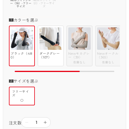
Newライトグレ
Newホワイト（4
ー（18）-フリー
51）-フリーサイ
商品特徴④
サイズ
ズ
ズレにくく細見えを叶えるフィット感
タイツの製法を応用した丸編みで伸びやかにフィットし、気になる二
カラーを選ぶ
の腕も細見え。
二の腕からもズレ落ちにくく、親指までしっかりカバーする長めの仕
様で紫外線から腕を守る。
※こちらの商品は、アツギにいただくお客様からのご意見を製品に反映
ブラック（48
ダークグレー
Newモカグレ
Newオークル
N
し、
0）
（107）
ー（39）
（365）
レ
在庫なし
在庫なし
別注生産をおこなったWEB専売商品でございます。
そのため、過剰な包装を軽減しなるべく簡易的な包装とするために、
商品パッケージやタグがなく、お届けできるようにしております。
サイズを選ぶ
フリーサイ
ズ
○
－
＋
注文数