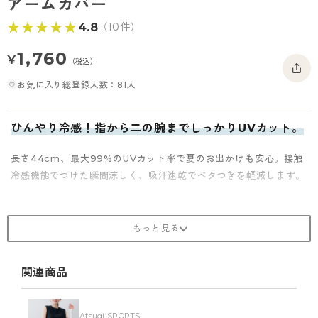
アームカバー
- 着圧タイツ
- 長袖（七分袖以上）
返品・交換について
みんなの、みんなの。
★★★★★
★★★★★
4.8
（10件）
ソックス・靴下
- タンクトップ
お問い合わせについて
CLINICAL
1,760
¥
（税込）
レギンス・スパッツ
- カップ付きインナー
ハイジュニ
お気に入り総登録人数：81人
ひんやり冷感！指から二の腕までしっかりUVカット。
長さ44cm、最大99%のUVカット率で夏のお出かけも安心。接触
冷感機能でつけた瞬間涼しく、吸汗速乾でベタつきを軽減します。
商品紹介
冷感素材を使用、涼しく、汗をかいてもベタつきにくいアームカバ
ー。44cmと長めの仕様で親指までしっかりガードします。タイツ
関連商品
の製法を応用した丸編みで腕に程よくフィットして細見え＆ズレに
くさを実現。手のひらの形状を考慮したAの滑り止め付きで車や自
転車の運転もラクラク。指先オープンタイプなのでスマホの操作も
Atsugi SPORTS