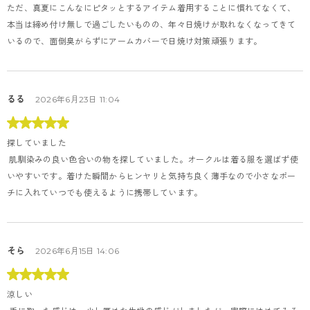
ただ、真夏にこんなにピタッとするアイテム着用することに慣れてなくて、
本当は締め付け無しで過ごしたいものの、年々日焼けが取れなくなってきて
いるので、面倒臭がらずにアームカバーで日焼け対策頑張ります。
るる
2026年6月23日 11:04
探していました
 肌馴染みの良い色合いの物を探していました。オークルは着る服を選ばず使
いやすいです。着けた瞬間からヒンヤリと気持ち良く薄手なので小さなポー
チに入れていつでも使えるように携帯しています。
そら
2026年6月15日 14:06
涼しい