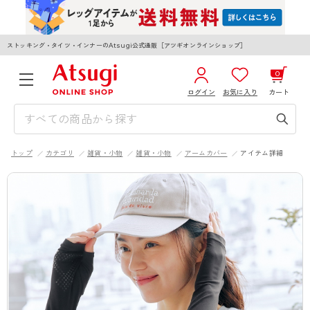
ストッキング・タイツ・インナーのAtsugi公式通販［アツギオンラインショップ］
0
ログイン
お気に入り
カート
3,980円以上のご購入で送料無料
¥0
合計
全国一律330円でお届けします（沖縄県以外）
トップ
カテゴリ
雑貨・小物
雑貨・小物
アームカバー
アイテム詳細
カートを見る
ログイン／新規会員登録
WOMEN
MEN
KIDS