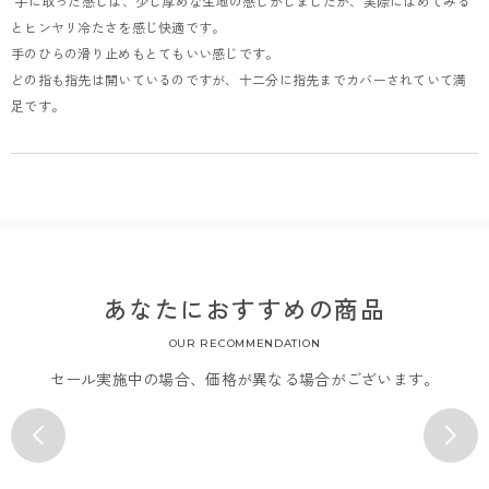
 手に取った感じは、少し厚めな生地の感じがしましたが、実際にはめてみる
とヒンヤリ冷たさを感じ快適です。

手のひらの滑り止めもとてもいい感じです。

どの指も指先は開いているのですが、十二分に指先までカバーされていて満
足です。
あなたにおすすめの商品
OUR RECOMMENDATION
セール実施中の場合、価格が異なる場合がございます。