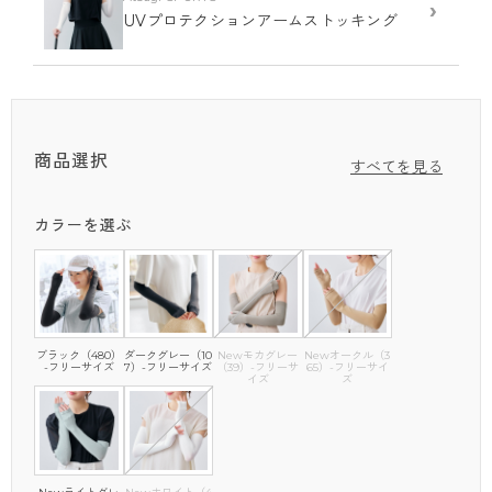
›
UVプロテクションアームストッキング
しやすい。
アツギが自信をもっておすすめする、つけていて心地良いアームカ
バー
商品特徴①
ふれてすぐひんやり！接触冷感
商品選択
すべてを見る
冷感素材を使用し、つけた瞬間ひんやり。涼やか。汗をかいてもサッ
と乾き、ベタつき感を軽減してさらっと快適。
カラーを選ぶ
商品特徴②
UVカット率99%以上！ （ライトグレーは98%以上）UPF
50+
最大紫外線遮断率99％以上、オーストラリア・ニュージーランドで定
められたUVカットの世界的基準で最高値「UPF50+」のUVカット品
質。
ブラック（480）
ダークグレー（10
Newモカグレー
Newオークル（3
-フリーサイズ
7）-フリーサイズ
（39）-フリーサ
65）-フリーサイ
イズ
ズ
商品特徴③
手の平に滑り止め付き
手の平の形状に合わせたAラインのグリップ付き。車や自転車の運転
でも滑りにくく、指先オープンタイプなのでスマホの操作もラクラ
ク。