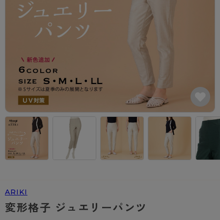
カテゴリから探す
レッグウェア
レッグウエア
レッグウエア
ストッキング
ソックス・靴下
タイツ
ブランドから探す
インナーウェア
インナーウエア
インナーウエア
- 無地ストッキング
クルー・レギュラー丈ソックス
ソックス・靴下
ブラジャー
メンズパンツ
ブラジャー
AZGI
ライフスタイルウェア
ライフスタイルウェア
- 柄ストッキング
スニーカー丈・くるぶし丈ソックス
クルー・レギュラー丈ソックス
商品選びのお手伝い
- ノンワイヤーブラ
ボクサー
ノンワイヤーブラ
ボトムス
ボトムス
アスティーグ
- ショート丈ストッキング
ハイソックス
スニーカー丈・くるぶし丈ソックス
- ワイヤーブラ
トランクス
ワイヤーブラ
トップス
トップス
お悩み別ガードル
クリアビューティアクティブ
ブラジャー特集
ご利用ガイド
- 着圧ストッキング
ハイソックス
- ブラトップ
Tバック・ビキニ
スポーツブラ
ルームウェア・パジャマ
ルームウェア・パジャマ
スゴスト
私に似合う、ストッキング選び
タイツの選び方
- パンティ部レスストッキング
スクールソックス
ショーツ
肌着・インナー
ショーツ
はじめての方へ
アクティブ・スポーツ
フェイクタイツ
タイツ
- レギュラーショーツ
レギュラーショーツ
よくある質問（FAQ）
- スポーツブラ
hotto comfort
- 無地タイツ
- サニタリーショーツ
サニタリーショーツ
サイズ表
- スポーツトップス
Atsugi COLORS
ARIKI
- 柄タイツ
- ガードル・補正ショーツ
ボクサー
お支払い方法について
- スポーツボトムス
BT
変形格子 ジュエリーパンツ
- ひざ下丈タイツ
肌着・インナー
配送方法について
雑貨・小物
スクールタイム