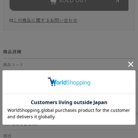
SOLD OUT
この商品に関するお問い合わせ
商品詳細
商品コード
SPK1047
サイズ
S、M、L、LL
カラー
全6色（プラチナグレー、シャンパン、キャビア、ロイヤルネイビー、
アメジスト、ロイヤルグリーン） ※キャビア、ロイヤルグリーンはSサ
イズはありません。
素材