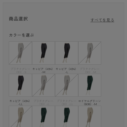
●考え抜かれた独自のシルエット
独自パターンでジャストフィット、ゴムじわがでにくいウエストまわりと
サイドライン。
商品選択
すべてを見る
●選び抜かれた国産上質素材
「肌触り」「伸縮性」に優れた国内メーカーの素材を厳選。
カラーを選ぶ
●職人の手が可能にした立体裁断
ニットの大敵「ゆがみ」「ちぢみ」を抑えた美しいラインに。
●「女性の気持ちで」丁寧な縫製
国内スタッフによる信頼できる丁寧なモノづくり。
プラチナグレー
キャビア（494）
キャビア（494）
プラチナグレー
（30）-S
-M
-L
（30）-M
●ひざ位置高めで脚長効果
ひざ位置を高く取ることで絶妙なラインによる脚長効果。
●締め付けない優れた高伸縮性
伸びて、元に戻るというあたりまえのことへのこだわり。
キャビア（494）
プラチナグレー
プラチナグレー
ロイヤルグリーン
-LL
（30）-L
（30）-LL
（808）-M
●すっきりとしたウエストまわり
優しくしっかりとウエストをホールドする劣化しにくいゴムを使用。
●着回しが利くシンプルデザイン