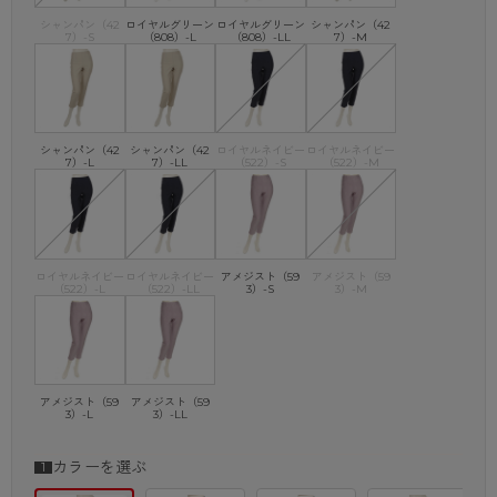
シンプルデザインだからこそトップスを変えるだけで旅行にも、ビジネス
にも。
シャンパン（42
ロイヤルグリーン
ロイヤルグリーン
シャンパン（42
7）-S
（808）-L
（808）-LL
7）-M
●手洗い可能でお手入れが楽
しわになりにくく、ご家庭での洗濯が可能。軽く絞って、陰干しでOK。
●一度はいたら手放せない！
シャンパン（42
シャンパン（42
ロイヤルネイビー
ロイヤルネイビー
7）-L
7）-LL
（522）-S
（522）-M
ロイヤルネイビー
ロイヤルネイビー
アメジスト（59
アメジスト（59
（522）-L
（522）-LL
3）-S
3）-M
アメジスト（59
アメジスト（59
3）-L
3）-LL
カラーを選ぶ