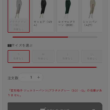
ビ
プラチナグレ
キャビア（49
ロイヤルグリ
シャンパン
ー（30）
4）
ーン（808）
（427）
在庫なし
サイズを選ぶ
S
M
L
LL
在庫なし
在庫なし
在庫なし
在庫なし
－
＋
注文数
「変形格子 ジュエリーパンツ(プラチナグレー（30）-S)」の在庫があ
りません。