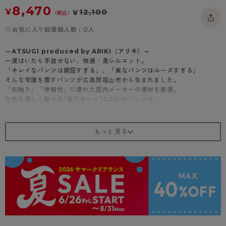
8,470
- 着圧タイツ
- 長袖（七分袖以上）
返品・交換について
¥
12,100
¥
みんなの、みんなの。
（税込）
ソックス・靴下
- タンクトップ
お問い合わせについて
お気に入り総登録人数：0人
CLINICAL
レギンス・スパッツ
- カップ付きインナー
ハイジュニ
～ATSUGI produced by ARIKI（アリキ）～
一度はいたら手放せない、快適・美シルエット。
「キレイなパンツは窮屈すぎる」、「楽なパンツはルーズすぎる」
そんな常識を覆すパンツが広島県福山市から生まれました。
「肌触り」「伸縮性」に優れた国内メーカーの素材を厳選。
女性を美しく魅せる”楽でキレイ”なARIKIパンツは、
累計販売数1,000万本を突破しています。
商品紹介
変形格子 ジュエリーパンツ
上品な変形格子柄と高級感のあるシャイニーカラーでお洒落気分を盛り立
ててくれる、プレミアムなジャガードアンクルパンツ。
・楽なのにゴムじわ/ダボつきがでにくいスッキリウエスト
・膝位置高めで脚長効果
・フロントポケット付
・UV対策加工
・純日本製