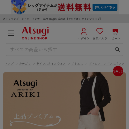
ストッキング・タイツ・インナーのAtsugi公式通販［アツギオンラインショップ］
0
ログイン
お気に入り
カート
3,980円以上のご購入で送料無料
¥0
合計
全国一律330円でお届けします（沖縄県以外）
トップ
カテゴリ
ライフスタイルウェア
ボトムス
ボトムス・レギンスパンツ
カートを見る
ログイン／新規会員登録
WOMEN
MEN
KIDS