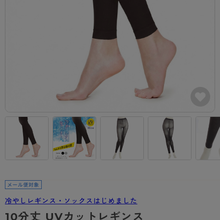
カテゴリから探す
レッグウェア
レッグウエア
レッグウエア
ストッキング
ソックス・靴下
タイツ
ブランドから探す
インナーウェア
インナーウエア
インナーウエア
- 無地ストッキング
クルー・レギュラー丈ソックス
ソックス・靴下
ブラジャー
メンズパンツ
ブラジャー
AZGI
ライフスタイルウェア
ライフスタイルウェア
- 柄ストッキング
スニーカー丈・くるぶし丈ソックス
クルー・レギュラー丈ソックス
商品選びのお手伝い
- ノンワイヤーブラ
ボクサー
ノンワイヤーブラ
ボトムス
ボトムス
アスティーグ
- ショート丈ストッキング
ハイソックス
スニーカー丈・くるぶし丈ソックス
- ワイヤーブラ
トランクス
ワイヤーブラ
トップス
トップス
お悩み別ガードル
クリアビューティアクティブ
ブラジャー特集
ご利用ガイド
- 着圧ストッキング
ハイソックス
- ブラトップ
Tバック・ビキニ
スポーツブラ
ルームウェア・パジャマ
ルームウェア・パジャマ
スゴスト
私に似合う、ストッキング選び
タイツの選び方
- パンティ部レスストッキング
スクールソックス
ショーツ
肌着・インナー
ショーツ
はじめての方へ
アクティブ・スポーツ
フェイクタイツ
タイツ
- レギュラーショーツ
レギュラーショーツ
よくある質問（FAQ）
- スポーツブラ
hotto comfort
- 無地タイツ
- サニタリーショーツ
サニタリーショーツ
サイズ表
- スポーツトップス
Atsugi COLORS
- 柄タイツ
- ガードル・補正ショーツ
ボクサー
お支払い方法について
- スポーツボトムス
BT
冷やしレギンス・ソックスはじめました
- ひざ下丈タイツ
肌着・インナー
配送方法について
雑貨・小物
スクールタイム
10分丈 UVカットレギンス