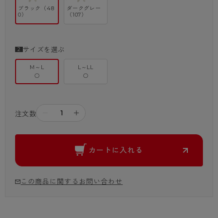
ブラック（48
ダークグレー
0）
（107）
サイズを選ぶ
M～L
L～LL
○
○
－
＋
注文数
カートに入れる
この商品に関するお問い合わせ