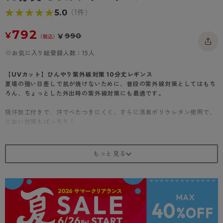
- 着圧タイツ
- 長袖（七分袖以上）
返品・交換について
★★★★★
★★★★★
5.0
みんなの、みんなの。
（1件）
ソックス・靴下
- タンクトップ
お問い合わせについて
CLINICAL
792
¥
990
¥
（税込）
レギンス・スパッツ
- カップ付きインナー
ハイジュニ
お気に入り総登録人数：15人
【UVカット】ひんやり紫外線対策 10分丈レギンス
夏場の強い日差しで肌が焼けないために、普段の紫外線対策としてはもち
ろん、ちょっとした外出時の紫外線対策にも最適です。
吸汗加工付きで、汗でべたつきにくく、さらに消臭ポリウレタン使用で、
におい対策もばっちり！
繊維そのものがUVカット効果を持つため、洗濯後もUVカット効果は変わ
りません。（UVカット率99.9％、UPF50+）
はいた瞬間から涼しさを感じられる接触冷感機能が付いています。
UV対策機能もあり、暑い夏を快適に過ごすにはぴったりのひんやりアイ
テムです。
・50デニール相当
・10分丈レギンス
・オールSCY