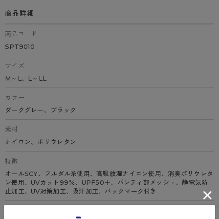
商品詳細
商品コード
SPT9010
サイズ
M～L、L～LL
カラー
ダークグレー、ブラック
素材
ナイロン、ポリウレタン
特徴
オールSCY、フルダル糸使用、高吸放湿ナイロン使用、消臭ポリウレタ
ン使用、UVカット99％、UPF50＋、パンティ部メッシュ、静電気防
止加工、UV対策加工、吸汗加工、バックマーク付き
原産国