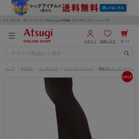
ストッキング・タイツ・インナーのAtsugi公式通販［アツギオンラインショップ］
0
ログイン
お気に入り
カート
3,980円以上のご購入で送料無料
¥0
合計
全国一律330円でお届けします（沖縄県以外）
トップ
カテゴリ
レッグウェア
レギンス・スパッツ
機能性レギンス・スパッツ
カートを見る
ログイン／新規会員登録
WOMEN
MEN
KIDS