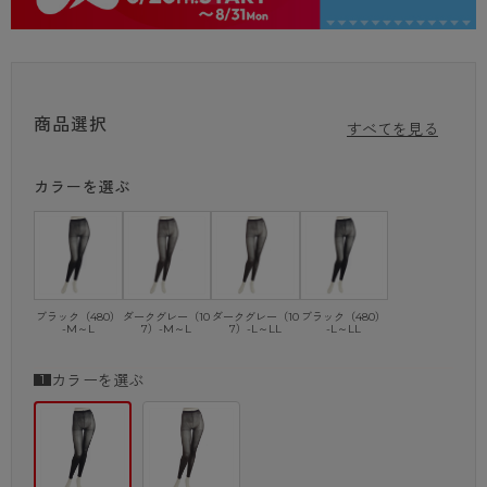
・フルダル糸使用
・UVカット率99.9％、UPF50+
・バックマーク付き
・パンティ部メッシュ
商品選択
すべてを見る
カラーを選ぶ
ブラック（480）
ダークグレー（10
ダークグレー（10
ブラック（480）
-M～L
7）-M～L
7）-L～LL
-L～LL
カラーを選ぶ