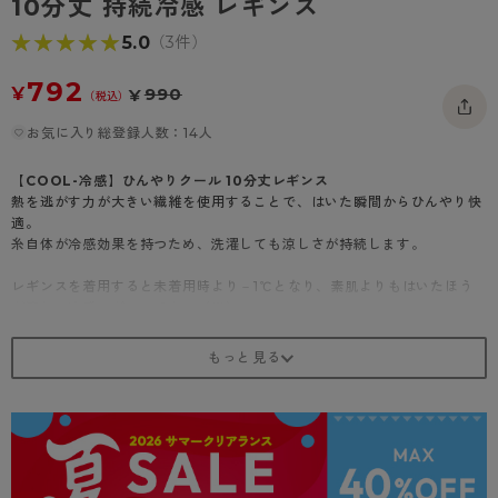
10分丈 持続冷感 レギンス
★★★★★
★★★★★
5.0
（3件）
792
¥
990
¥
（税込）
お気に入り総登録人数：14人
【COOL-冷感】ひんやりクール 10分丈レギンス
熱を逃がす力が大きい繊維を使用することで、はいた瞬間からひんやり快
適。
糸自体が冷感効果を持つため、洗濯しても涼しさが持続します。
レギンスを着用すると未着用時より－1℃となり、素肌よりもはいたほう
が涼しい冷感レギンスです。（※）
はいた瞬間から涼しさを感じられる接触冷感機能が付いています。
UV対策機能もあり、暑い夏を快適に過ごすにはぴったりのひんやりアイ
テムです。
・50デニール相当
・10分丈レギンス
・オールSCY
・ボディークールEX使用
・フルダル糸使用