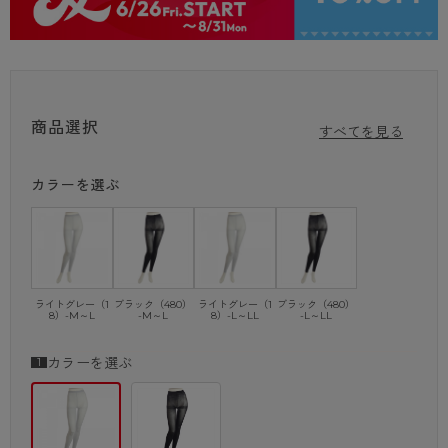
・UV対策加工
・バックマーク付き
（※）ユニチカガーメンテック株式会社試験
25℃×50%RHで測定。
商品選択
すべてを見る
太ももに霧吹きを噴霧し、汗が乾く際の皮膚温度の変化と仮定して測定。
未着用時より-1℃涼しさを感じる測定結果に。
カラーを選ぶ
ライトグレー（1
ブラック（480）
ライトグレー（1
ブラック（480）
8）-M～L
-M～L
8）-L～LL
-L～LL
カラーを選ぶ