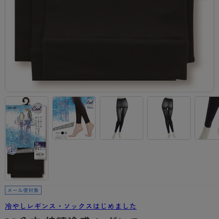
- 着圧タイツ
- 長袖（七分袖以上）
返品・交換について
みんなの、みんなの。
ソックス・靴下
- タンクトップ
お問い合わせについて
CLINICAL
レギンス・スパッツ
- カップ付きインナー
ハイジュニ
冷やしレギンス・ソックスはじめました