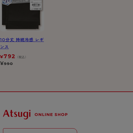
10分丈 持続冷感 レギ
ンス
792
¥
（税込）
¥
990