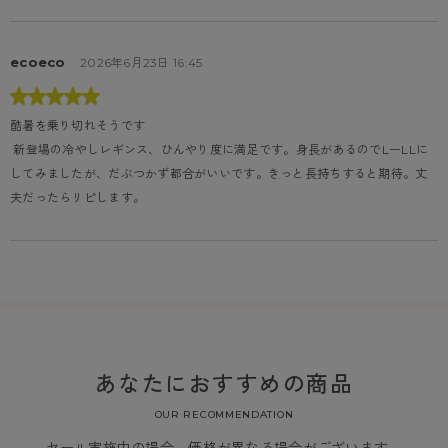
ecoeco
2026年6月23日 16:45
酷暑を乗り切れそうです
 新登場の冷やしレギンス、ひんやり度に満足です。身長があるのでLーLLに
してみましたが、だぶつかず都合がいいです。きっと長持ちすると期待。丈
夫だったらリピします。
あなたにおすすめの商品
OUR RECOMMENDATION
セール実施中の場合、価格が異なる場合がございます。