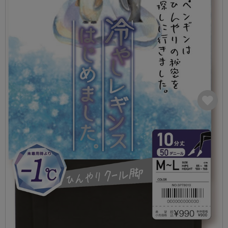
カテゴリから探す
レッグウェア
レッグウエア
レッグウエア
ストッキング
ソックス・靴下
タイツ
ブランドから探す
インナーウェア
インナーウエア
インナーウエア
- 無地ストッキング
クルー・レギュラー丈ソックス
ソックス・靴下
ブラジャー
メンズパンツ
ブラジャー
AZGI
ライフスタイルウェア
ライフスタイルウェア
- 柄ストッキング
スニーカー丈・くるぶし丈ソックス
クルー・レギュラー丈ソックス
商品選びのお手伝い
- ノンワイヤーブラ
ボクサー
ノンワイヤーブラ
ボトムス
ボトムス
アスティーグ
- ショート丈ストッキング
ハイソックス
スニーカー丈・くるぶし丈ソックス
- ワイヤーブラ
トランクス
ワイヤーブラ
トップス
トップス
お悩み別ガードル
クリアビューティアクティブ
ブラジャー特集
ご利用ガイド
- 着圧ストッキング
ハイソックス
- ブラトップ
Tバック・ビキニ
スポーツブラ
ルームウェア・パジャマ
ルームウェア・パジャマ
スゴスト
私に似合う、ストッキング選び
タイツの選び方
- パンティ部レスストッキング
スクールソックス
ショーツ
肌着・インナー
ショーツ
はじめての方へ
アクティブ・スポーツ
フェイクタイツ
タイツ
- レギュラーショーツ
レギュラーショーツ
よくある質問（FAQ）
- スポーツブラ
hotto comfort
- 無地タイツ
- サニタリーショーツ
サニタリーショーツ
サイズ表
- スポーツトップス
Atsugi COLORS
- 柄タイツ
- ガードル・補正ショーツ
ボクサー
お支払い方法について
- スポーツボトムス
BT
- ひざ下丈タイツ
肌着・インナー
配送方法について
雑貨・小物
スクールタイム