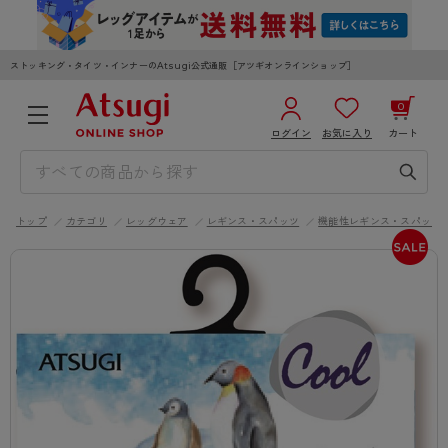
ストッキング・タイツ・インナーのAtsugi公式通販［アツギオンラインショップ］
0
ログイン
お気に入り
カート
3,980円以上のご購入で送料無料
¥0
合計
全国一律330円でお届けします（沖縄県以外）
トップ
カテゴリ
レッグウェア
レギンス・スパッツ
機能性レギンス・スパッツ
カートを見る
ログイン／新規会員登録
WOMEN
MEN
KIDS