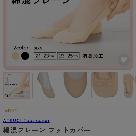
カテゴリから探す
レッグウェア
レッグウエア
レッグウエア
ストッキング
ソックス・靴下
タイツ
ブランドから探す
インナーウェア
インナーウエア
インナーウエア
- 無地ストッキング
クルー・レギュラー丈ソックス
ソックス・靴下
ブラジャー
メンズパンツ
ブラジャー
AZGI
ライフスタイルウェア
ライフスタイルウェア
- 柄ストッキング
スニーカー丈・くるぶし丈ソックス
クルー・レギュラー丈ソックス
商品選びのお手伝い
- ノンワイヤーブラ
ボクサー
ノンワイヤーブラ
ボトムス
ボトムス
アスティーグ
- ショート丈ストッキング
ハイソックス
スニーカー丈・くるぶし丈ソックス
- ワイヤーブラ
トランクス
ワイヤーブラ
トップス
トップス
お悩み別ガードル
クリアビューティアクティブ
ブラジャー特集
ご利用ガイド
- 着圧ストッキング
ハイソックス
- ブラトップ
Tバック・ビキニ
スポーツブラ
ルームウェア・パジャマ
ルームウェア・パジャマ
スゴスト
私に似合う、ストッキング選び
タイツの選び方
- パンティ部レスストッキング
スクールソックス
ショーツ
肌着・インナー
ショーツ
はじめての方へ
アクティブ・スポーツ
フェイクタイツ
タイツ
- レギュラーショーツ
レギュラーショーツ
よくある質問（FAQ）
- スポーツブラ
hotto comfort
- 無地タイツ
- サニタリーショーツ
サニタリーショーツ
サイズ表
- スポーツトップス
Atsugi COLORS
- 柄タイツ
- ガードル・補正ショーツ
ボクサー
お支払い方法について
- スポーツボトムス
ATSUGI Foot cover
BT
綿混プレーン フットカバー
- ひざ下丈タイツ
肌着・インナー
配送方法について
雑貨・小物
スクールタイム