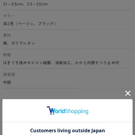
21～23cm、23～25cm
カラー
全2色（ベージュ、ブラック）
素材
綿、ポリウレタン
特徴
はきぐち浅めモビロン縫製、消臭加工、かかと内側すべり止め付
原産国
中国
サイズ表
洗濯表示について
よくある質問(FAQ)
Instagram