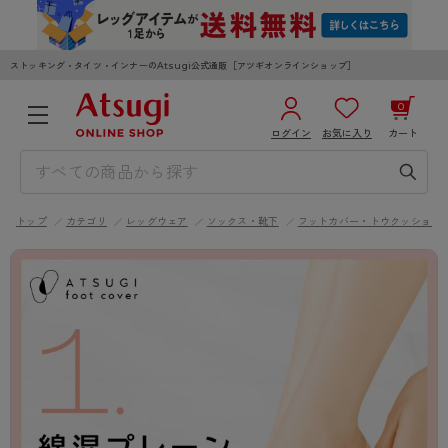
ストッキング・タイツ・インナーのAtsugi公式通販［アツギオンラインショップ］
0
ログイン
お気に入り
カート
3,980円以上のご購入で送料無料
¥0
合計
全国一律330円でお届けします（沖縄県以外）
トップ
カテゴリ
レッグウェア
ソックス・靴下
フットカバー・トウクッション
カートを見る
ログイン／新規会員登録
WOMEN
MEN
KIDS