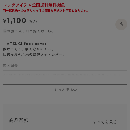
レッグアイテム全国送料無料対象
- 着圧タイツ
- 長袖（七分袖以上）
返品・交換について
みんなの、みんなの。
同一配送先へのお届けなら他の商品も別途送料不要となります。
ソックス・靴下
- タンクトップ
お問い合わせについて
CLINICAL
1,100
¥
（税込）
レギンス・スパッツ
- カップ付きインナー
ハイジュニ
お気に入り総登録人数：1人
～ATSUGI foot cover～
脱げにくく、痛くなりにくい。
快適な履き心地の縫製フットカバー。
商品紹介
ATSUGI FOOTCOVERは、快適さと機能性を兼ね備えたフットカバー
です。
綿混素材を使用しているので、肌触りが良く、長時間はいても快適です。
はきぐちが浅めなので、靴から見えにくく、スタイリッシュにはけます
よ。
モビロン縫製でしっかりとした作りになっており、消臭加工が施されてい
るので、汗のニオイも気になりません。
かかと内側にはすべり止めが付いているので、歩いている時もズレにく
く、快適なはき心地をキープします。
商品選択
すべてを見る
サイズは21～23cmと23～25cmの2種類、カラーはベージュとブラック