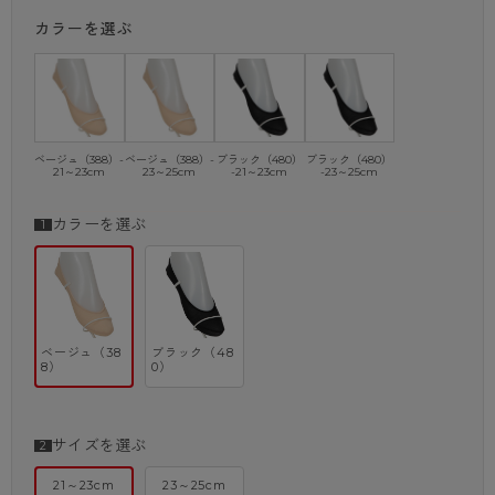
から選べるので、あなたのスタイルにぴったりの一足が見つかりますよ！
カラーを選ぶ
・フットカバー
・綿混
・はきぐち浅めモビロン縫製
・消臭加工
・かかと内側すべり止め付
ベージュ（388）-
ベージュ（388）-
ブラック（480）
ブラック（480）
※商品画像はできる限り実物の色に近づけるよう調整しておりますが、
21～23cm
23～25cm
-21～23cm
-23～25cm
ご覧になる環境（PCのモニタ設定やスマホ画面シール等）により
実物と色味が異なる場合がございます。
カラーを選ぶ
ベージュ（38
ブラック（48
8）
0）
サイズを選ぶ
21～23cm
23～25cm