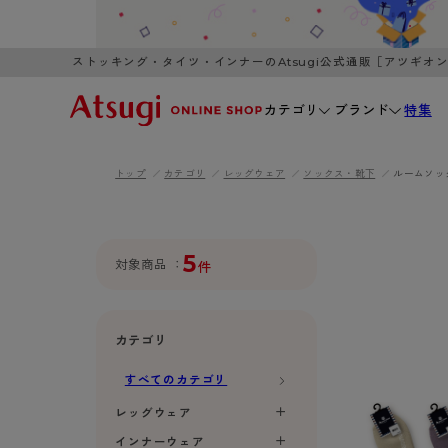
ストッキング・タイツ・インナーのAtsugi公式通販［アツギオ
カテゴリ
ブランド
特集
トップ
カテゴリ
レッグウェア
ソックス・靴下
ルームソッ
WOMEN
MEN
K
3,980円以上のご購入で送料無料
全国一律3
ブランドから探す
WOMEN
MEN
K
カテゴリから探す
5
対象商品
件
レッグウェア
インナーウ
カテゴリから探す
ブラ
ストッキング
ブラジャー
カテゴリ
- 無地ストッキング
- ノンワ
レッグウェア
すべてのカテゴリ
AZG
- 柄ストッキング
- ワイヤー
ストッキング
AZGI
アス
インナーウェア
レッグウェア
- ショート丈ストッキング
- ブラトッ
- 無地ストッキング
クリ
ブラジャー
インナーウェア
ライフスタイルウェア