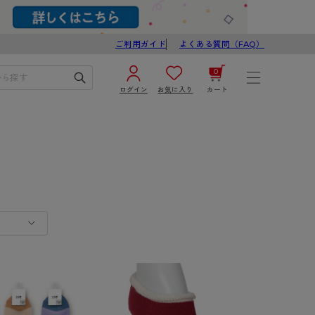
ご利用ガイド
よくある質問（FAQ）
0
ログイン
お気に入り
カート
¥0
合計
ログイン／新規会員登録
ス
カートを見る
ブ
スゴスト
び