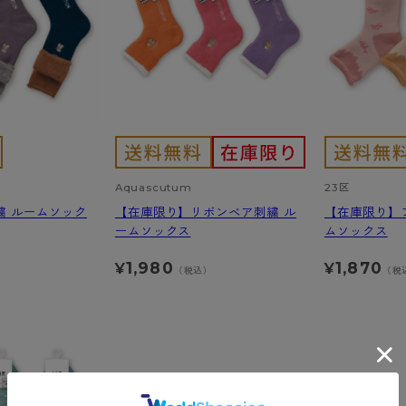
- スポーツブラ
hotto comfort
Atsugi COLORS
スト
タイツの選び方
ラーショーツ
- スポーツトップス
イクタイツ
リーショーツ
- スポーツボトムス
みんなの、みんなの。
CLINICAL
o comfort
ル・補正ショーツ
雑貨・小物
ご利用ガイド
gi COLORS
ナー
七分袖以上）
はじめての方へ
ールタイム
ップ
よくある質問（FAQ）
なの、みんなの。
付きインナー
Aquascutum
23区
サイズ表
ICAL
繍 ルームソック
【在庫限り】リボンベア刺繍 ル
【在庫限り】
お支払い方法について
ジュニ
ームソックス
ムソックス
エア
エア
ライフスタイルウェア
配送方法について
ブランド一覧へ
ツ
ボトムス
1,980
1,870
¥
¥
返品・交換について
）
（税込）
（税
ーブラ
トップス
お問い合わせについて
ラ
ルームウェア・パジャマ
ビキニ
ラ
ナー
ショーツ