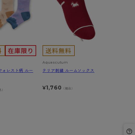
BT
ハイジュニ
ブランド一覧へ
Aquascutum
フォレスト柄 ルー
テリア刺繍 ルームソックス
カテゴリ一覧へ
1,760
¥
（税込）
込）