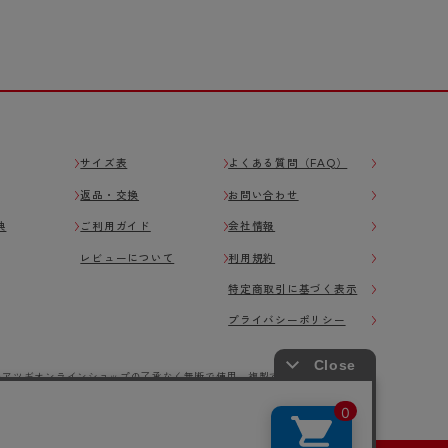
サイズ表
よくある質問（FAQ）
返品・交換
お問い合わせ
典
ご利用ガイド
会社情報
レビューについて
利用規約
特定商取引に基づく表示
プライバシーポリシー
をアツギオンラインショップの了承なく無断で使用、複製することを禁じます。