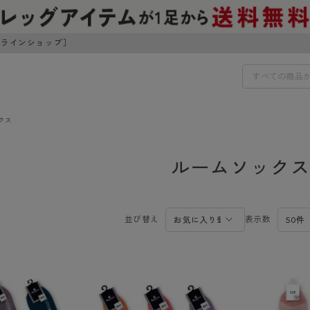
ンラインショップ］
クス
IDS
30円でお届けします（沖縄県以外）
ルームソック
IDS
ェア
ライフスタイルウェア
並び替え
表示数
ンドから探す
商品選びのお手伝い
ボトムス
イヤーブラ
トップス
I
お悩み別ガードル
ブラ
ルームウェア・パジャマ
アスティーグ
クリアビューティアクティ
ティーグ
ブラジャー特集
プ
アクティブ・スポーツ
アビューティアクティブ
私に似合う、ストッキング選