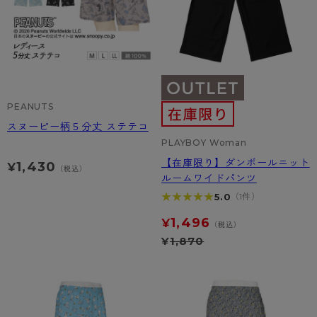
PEANUTS
スヌーピー柄５分丈 ステテコ
PLAYBOY Woman
【在庫限り】ダンボールニット
1,430
¥
（税込）
ルームワイドパンツ
★★★★★
★★★★★
5.0
（1件）
1,496
¥
（税込）
¥
1,870