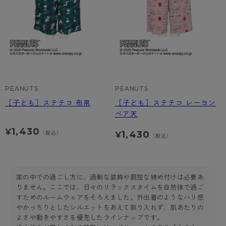
PEANUTS
PEANUTS
［子ども］ステテコ 布帛
［子ども］ステテコ レーヨン
ベア天
1,430
¥
1,430
（税込）
¥
（税込）
家の中での過ごし方に、過剰な装飾や窮屈な締め付けは必要あ
りません。ここでは、日々のリラックスタイムを自然体で過ご
すためのルームウェアをそろえました。外出着のようなハリ感
やかっちりとしたシルエットをあえて取り入れず、肌あたりの
よさや動きやすさを優先したラインナップです。