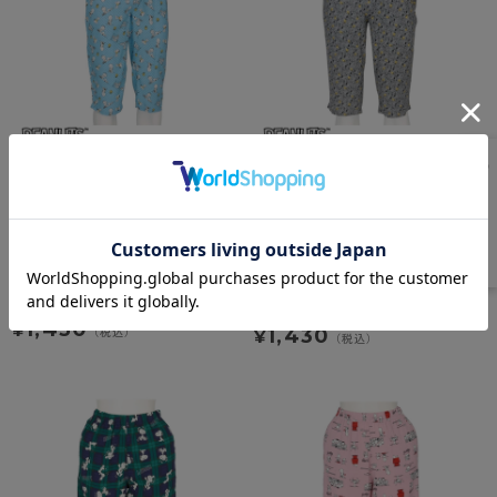
PEANUTS
PEANUTS
［メンズ］ステテコ 布帛
［メンズ］ステテコ レーヨン
ベア天
1,430
¥
1,430
（税込）
¥
（税込）