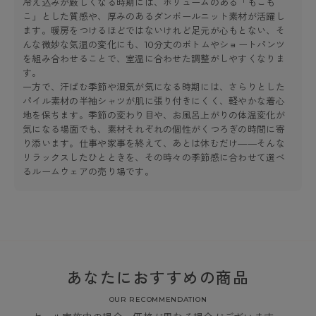
冷え込みが厳しくなる時期には、ボリュームのある「もこも
こ」とした質感や、厚みのあるダンボールニット素材が活躍し
ます。暖房をつけるほどではないけれど足元が心もとない、そ
んな微妙な気温の変化にも、10分丈のボトムやショートパンツ
を組み合わせることで、室温に合わせた調整がしやすくなりま
す。
一方で、汗ばむ季節や湿気が気になる時期には、さらりとした
パイル素材の半袖シャツが肌に張り付きにくく、軽やかな着心
地を保ちます。季節の変わり目や、お風呂上がりの体温変化が
気になる場面でも、素材それぞれの個性がくつろぎの時間に寄
り添います。仕事や家事を終えて、あとは休むだけ——そんな
リラックスしたひとときを、その時々の季節感に合わせて選べ
るルームウェアの売り場です。
あなたにおすすめの商品
OUR RECOMMENDATION