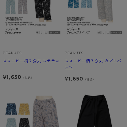
- 着圧タイツ
- 長袖（七分袖以上）
返品・交換について
みんなの、みんなの。
ソックス・靴下
- タンクトップ
お問い合わせについて
CLINICAL
レギンス・スパッツ
- カップ付きインナー
ハイジュニ
PEANUTS
PEANUTS
スヌーピー柄７分丈 ステテコ
スヌーピー柄７分丈 カプリパ
ンツ
1,650
¥
1,650
（税込）
¥
（税込）