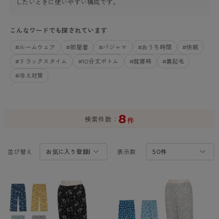
したいときに使いやすい構成です。
カテゴリから探す
レッグウェア
レッグウエア
レッグウエア
こんなワードでも探されています
ストッキング
ソックス・靴下
タイツ
ブランドから探す
インナーウェア
インナーウエア
インナーウエア
#ルームウェア
#部屋着
#パジャマ
#おうち時間
#快眠
- 無地ストッキング
クルー・レギュラー丈ソックス
ソックス・靴下
#リラックスタイム
ブラジャー
メンズパンツ
ブラジャー
#10分丈ボトム
#就寝時
#裏起毛
AZGI
ライフスタイルウェア
ライフスタイルウェア
#冷え対策
- 柄ストッキング
スニーカー丈・くるぶし丈ソックス
クルー・レギュラー丈ソックス
商品選びのお手伝い
- ノンワイヤーブラ
ボクサー
ノンワイヤーブラ
ボトムス
ボトムス
アスティーグ
- ショート丈ストッキング
ハイソックス
スニーカー丈・くるぶし丈ソックス
- ワイヤーブラ
トランクス
ワイヤーブラ
トップス
トップス
お悩み別ガードル
クリアビューティアクティブ
ブラジャー特集
8
ご利用ガイド
- 着圧ストッキング
ハイソックス
- ブラトップ
Tバック・ビキニ
スポーツブラ
ルームウェア・パジャマ
ルームウェア・パジャマ
検索件数
スゴスト
件
私に似合う、ストッキング選び
タイツの選び方
- パンティ部レスストッキング
スクールソックス
ショーツ
肌着・インナー
ショーツ
はじめての方へ
アクティブ・スポーツ
フェイクタイツ
並び替え
表示数
タイツ
- レギュラーショーツ
レギュラーショーツ
よくある質問（FAQ）
- スポーツブラ
hotto comfort
- 無地タイツ
- サニタリーショーツ
サニタリーショーツ
サイズ表
- スポーツトップス
Atsugi COLORS
- 柄タイツ
- ガードル・補正ショーツ
ボクサー
お支払い方法について
- スポーツボトムス
BT
- ひざ下丈タイツ
肌着・インナー
配送方法について
雑貨・小物
スクールタイム