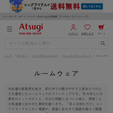
ストッキング・タイツ・インナーのAtsugi公式通販［アツギオンラインショップ］
0
ログイン
お気に入り
カート
3,980円以上のご購入で送料無料
¥0
合計
全国一律330円でお届けします（沖縄県以外）
トップ
カテゴリ
ライフスタイルウェア
ルームウェア・パジャマ
ルームウェア
カートを見る
ログイン／新規会員登録
ルームウェア
外出着の緊張感を抜き、家の中での動きやすさと肌あたりのよ
さを優先したルームウェアのラインナップです。 冬の冷えには
厚手のニットやボトム、汗ばむ時期にはパイル地と、季節ごと
WOMEN
MEN
KIDS
の気温差に合わせた素材を選べます。 「あとは休むだけ」とい
うリラックスしたい場面や、室温に合わせて服装を細かく調整