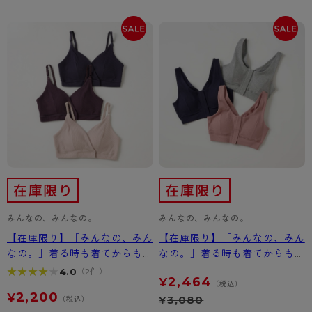
カテゴリから探す
レッグウェア
レッグウエア
レッグウエア
ストッキング
ソックス・靴下
タイツ
ブランドから探す
インナーウェア
インナーウエア
インナーウエア
- 無地ストッキング
クルー・レギュラー丈ソックス
ソックス・靴下
ブラジャー
メンズパンツ
ブラジャー
AZGI
ライフスタイルウェア
ライフスタイルウェア
- 柄ストッキング
スニーカー丈・くるぶし丈ソックス
クルー・レギュラー丈ソックス
商品選びのお手伝い
- ノンワイヤーブラ
ボクサー
ノンワイヤーブラ
ボトムス
ボトムス
アスティーグ
- ショート丈ストッキング
ハイソックス
スニーカー丈・くるぶし丈ソックス
- ワイヤーブラ
トランクス
ワイヤーブラ
トップス
トップス
お悩み別ガードル
クリアビューティアクティブ
ブラジャー特集
ご利用ガイド
- 着圧ストッキング
ハイソックス
- ブラトップ
Tバック・ビキニ
スポーツブラ
ルームウェア・パジャマ
ルームウェア・パジャマ
スゴスト
私に似合う、ストッキング選び
タイツの選び方
- パンティ部レスストッキング
スクールソックス
ショーツ
肌着・インナー
ショーツ
はじめての方へ
アクティブ・スポーツ
フェイクタイツ
みんなの、みんなの。
タイツ
みんなの、みんなの。
- レギュラーショーツ
レギュラーショーツ
よくある質問（FAQ）
- スポーツブラ
hotto comfort
【在庫限り】［みんなの、みん
【在庫限り】［みんなの、みん
- 無地タイツ
- サニタリーショーツ
サニタリーショーツ
サイズ表
- スポーツトップス
Atsugi COLORS
なの。］着る時も着てからも楽
なの。］着る時も着てからも楽
ちんブラ
ちんブラ（フロントボタン）
★★★★★
★★★★★
4.0
- 柄タイツ
（2件）
- ガードル・補正ショーツ
ボクサー
お支払い方法について
- スポーツボトムス
BT
2,464
¥
（税込）
2,200
¥
- ひざ下丈タイツ
¥
3,080
肌着・インナー
配送方法について
（税込）
雑貨・小物
スクールタイム