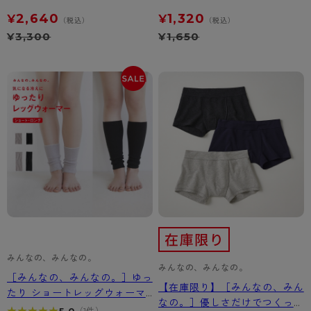
2,640
1,320
¥
¥
（税込）
（税込）
¥
3,300
¥
1,650
みんなの、みんなの。
みんなの、みんなの。
［みんなの、みんなの。］ゆっ
【在庫限り】［みんなの、みん
たり ショートレッグウォーマ
なの。］優しさだけでつくった
ー 17cm丈
5.0
（1件）