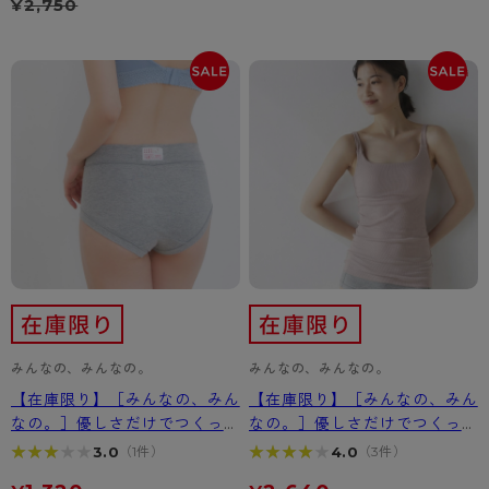
¥
2,750
- 着圧タイツ
- 長袖（七分袖以上）
返品・交換について
みんなの、みんなの。
ソックス・靴下
- タンクトップ
お問い合わせについて
CLINICAL
レギンス・スパッツ
- カップ付きインナー
ハイジュニ
みんなの、みんなの。
みんなの、みんなの。
【在庫限り】［みんなの、みん
【在庫限り】［みんなの、みん
なの。］優しさだけでつくった
なの。］優しさだけでつくった
パンツ
カップ付インナー
★★★★★
★★★★★
★★★★★
★★★★★
3.0
4.0
（1件）
（3件）