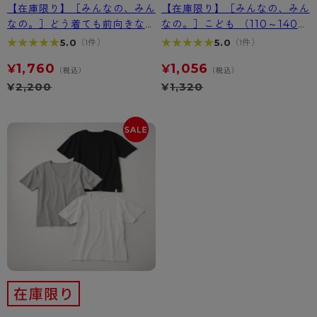
【在庫限り】［みんなの、みん
【在庫限り】［みんなの、みん
なの。］どう着ても前向きな丸
なの。］こども （110～140）
首Tシャツ
優しさだけでつくったパンツ
★★★★★
★★★★★
★★★★★
★★★★★
5.0
5.0
（1件）
（1件）
1,760
1,056
¥
¥
（税込）
（税込）
¥
2,200
¥
1,320