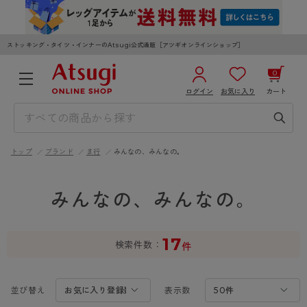
ストッキング・タイツ・インナーのAtsugi公式通販［アツギオンラインショップ］
0
ログイン
お気に入り
カート
3,980円以上のご購入で送料無料
¥0
合計
全国一律330円でお届けします（沖縄県以外）
トップ
ブランド
ま行
みんなの、みんなの。
カートを見る
ログイン／新規会員登録
みんなの、みんなの。
17
検索件数
件
WOMEN
MEN
KIDS
並び替え
表示数