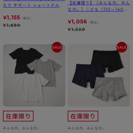
【在庫限り】［みんなの、みん
たり サポート ショートクルー
なの。］こども（110～140）
丈ソックス
パッと着られるタンクトップ
1,155
¥
（税込）
1,056
¥
（税込）
¥
1,650
¥
1,320
みんなの、みんなの。
みんなの、みんなの。