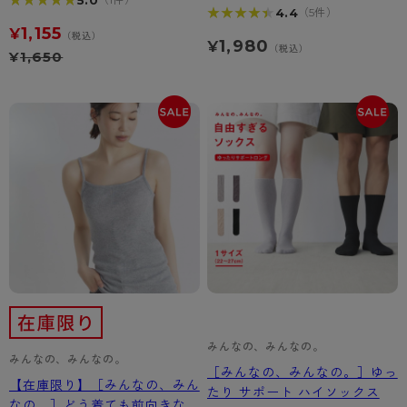
★★★★★
★★★★★
ボクサーパンツ
★★★★★
★★★★★
4.4
（5件）
1,155
¥
（税込）
1,980
¥
（税込）
¥
1,650
みんなの、みんなの。
みんなの、みんなの。
［みんなの、みんなの。］ゆっ
【在庫限り】［みんなの、みん
たり サポート ハイソックス
なの。］どう着ても前向きなキ