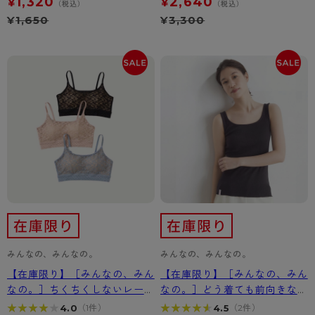
1,320
2,640
¥
¥
（税込）
（税込）
¥
1,650
¥
3,300
みんなの、みんなの。
みんなの、みんなの。
【在庫限り】［みんなの、みん
【在庫限り】［みんなの、みん
なの。］ちくちくしないレース
なの。］どう着ても前向きなタ
ブラ
ンクトップ
★★★★★
★★★★★
★★★★★
★★★★★
4.0
4.5
（1件）
（2件）