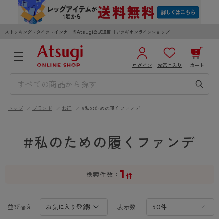
ストッキング・タイツ・インナーのAtsugi公式通販［アツギオンラインショップ］
0
ログイン
お気に入り
カート
3,980円以上のご購入で送料無料
¥0
合計
全国一律330円でお届けします（沖縄県以外）
トップ
ブランド
わ行
#私のための履くファンデ
カートを見る
ログイン／新規会員登録
#私のための履くファンデ
1
検索件数
件
WOMEN
MEN
KIDS
並び替え
表示数