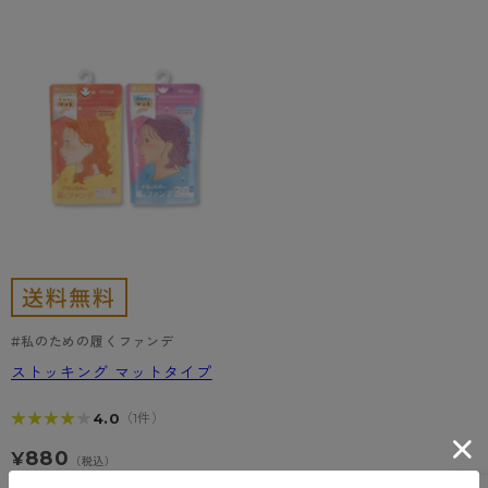
カテゴリから探す
レッグウェア
レッグウエア
レッグウエア
ストッキング
ソックス・靴下
タイツ
ブランドから探す
インナーウェア
インナーウエア
インナーウエア
- 無地ストッキング
クルー・レギュラー丈ソックス
ソックス・靴下
ブラジャー
メンズパンツ
ブラジャー
AZGI
ライフスタイルウェア
ライフスタイルウェア
- 柄ストッキング
スニーカー丈・くるぶし丈ソックス
クルー・レギュラー丈ソックス
商品選びのお手伝い
- ノンワイヤーブラ
ボクサー
ノンワイヤーブラ
ボトムス
ボトムス
アスティーグ
- ショート丈ストッキング
ハイソックス
スニーカー丈・くるぶし丈ソックス
- ワイヤーブラ
トランクス
ワイヤーブラ
トップス
トップス
お悩み別ガードル
クリアビューティアクティブ
ブラジャー特集
ご利用ガイド
- 着圧ストッキング
ハイソックス
- ブラトップ
Tバック・ビキニ
スポーツブラ
ルームウェア・パジャマ
ルームウェア・パジャマ
スゴスト
私に似合う、ストッキング選び
タイツの選び方
- パンティ部レスストッキング
スクールソックス
ショーツ
肌着・インナー
ショーツ
はじめての方へ
アクティブ・スポーツ
フェイクタイツ
#私のための履くファンデ
タイツ
- レギュラーショーツ
レギュラーショーツ
よくある質問（FAQ）
- スポーツブラ
hotto comfort
ストッキング マットタイプ
- 無地タイツ
- サニタリーショーツ
サニタリーショーツ
サイズ表
- スポーツトップス
Atsugi COLORS
★★★★★
★★★★★
4.0
（1件）
- 柄タイツ
- ガードル・補正ショーツ
ボクサー
お支払い方法について
- スポーツボトムス
BT
880
¥
（税込）
- ひざ下丈タイツ
肌着・インナー
配送方法について
雑貨・小物
スクールタイム