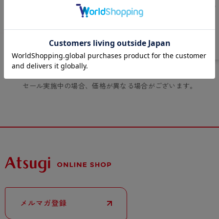
- 着圧タイツ
- 長袖（七分袖以上）
返品・交換について
みんなの、みんなの。
ソックス・靴下
- タンクトップ
お問い合わせについて
CLINICAL
レギンス・スパッツ
- カップ付きインナー
ハイジュニ
あなたにおすすめの商品
OUR RECOMMENDATION
セール実施中の場合、価格が異なる場合がございます。
メルマガ登録