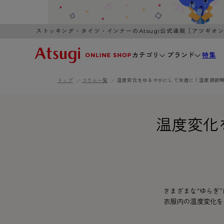
ストッキング・タイツ・インナーのAtsugi公式通販［アツギオ
カテゴリ
ブランド
特集
トップ
コラム一覧
温度変化をゆるやかにして快適に！温度調節機能イ
WOMEN
MEN
K
3,980円以上のご購入で送料無料
全国一律3
ブランドから探す
温度変化
WOMEN
MEN
K
カテゴリから探す
レッグウェア
インナーウ
カテゴリから探す
ブラ
ストッキング
ブラジャー
- 無地ストッキング
- ノンワ
レッグウェア
さまざまな“ゆらぎ
AZG
- 柄ストッキング
- ワイヤー
衣服内の温度変化を
ストッキング
AZGI
アス
インナーウェア
- ショート丈ストッキング
- ブラトッ
- 無地ストッキング
クリ
ブラジャー
ライフスタイルウェア