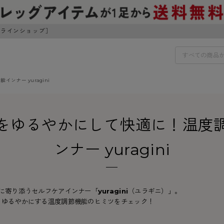
ンラインショップ］
ンナー yuragini
IDS
30円でお届けします（沖縄県以外）
をゆるやかにして快適に！温度
IDS
ンナー yuragini
ェア
ライフスタイルウェア
ンドから探す
商品選びのお手伝い
ボトムス
イヤーブラ
トップス
”に寄り添うセルフケアインナー「
yuragini
（ユラギニ）」。
I
お悩み別ガードル
ブラ
ルームウェア・パジャマ
 ゆるやかにする温度調節機能のヒミツをチェック！
アスティーグ
クリアビューティアクティ
ティーグ
ブラジャー特集
プ
アクティブ・スポーツ
アビューティアクティブ
私に似合う、ストッキング選