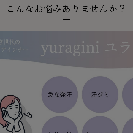
- スポーツブラ
hotto comfort
Atsugi COLORS
こんなお悩みありませんか？
スト
タイツの選び方
ラーショーツ
- スポーツトップス
イクタイツ
リーショーツ
- スポーツボトムス
みんなの、みんなの。
CLINICAL
o comfort
ル・補正ショーツ
雑貨・小物
ご利用ガイド
gi COLORS
ナー
七分袖以上）
はじめての方へ
ールタイム
ップ
よくある質問（FAQ）
なの、みんなの。
付きインナー
サイズ表
ICAL
お支払い方法について
ジュニ
エア
エア
ライフスタイルウェア
配送方法について
ブランド一覧へ
ツ
ボトムス
返品・交換について
ーブラ
トップス
お問い合わせについて
ラ
ルームウェア・パジャマ
ビキニ
ラ
ナー
ショーツ