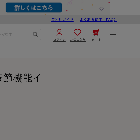
ご利用ガイド
よくある質問（FAQ）
0
ログイン
お気に入り
カート
¥0
合計
ログイン／新規会員登録
調節機能イ
カートを見る
ブ
スゴスト
び