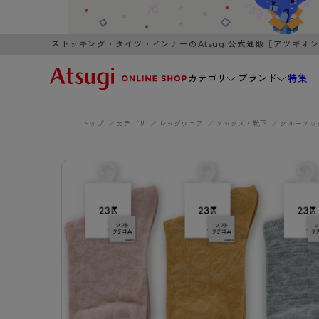
ストッキング・タイツ・インナーのAtsugi公式通販［アツギオ
カテゴリ
ブランド
特集
トップ
カテゴリ
レッグウェア
ソックス・靴下
クルーソッ
WOMEN
MEN
K
3,980円以上のご購入で送料無料
全国一律3
ブランドから探す
WOMEN
MEN
K
カテゴリから探す
レッグウェア
インナーウ
カテゴリから探す
ブラ
ストッキング
ブラジャー
- 無地ストッキング
- ノンワ
レッグウェア
AZG
- 柄ストッキング
- ワイヤー
ストッキング
AZGI
アス
インナーウェア
- ショート丈ストッキング
- ブラトッ
- 無地ストッキング
クリ
ブラジャー
ライフスタイルウェア