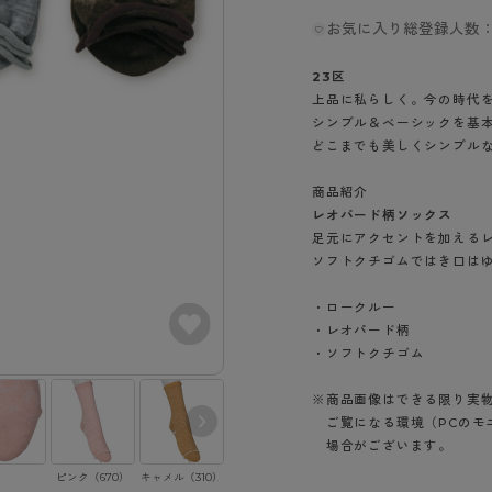
- スポーツブラ
hotto comfort
Atsugi COLORS
スト
タイツの選び方
お気に入り総登録人数：
ラーショーツ
- スポーツトップス
イクタイツ
リーショーツ
- スポーツボトムス
みんなの、みんなの。
CLINICAL
23区
o comfort
ル・補正ショーツ
雑貨・小物
上品に私らしく。今の時代
ご利用ガイド
gi COLORS
シンプル＆ベーシックを基
ナー
どこまでも美しくシンプル
七分袖以上）
はじめての方へ
ールタイム
ップ
商品紹介
よくある質問（FAQ）
なの、みんなの。
レオパード柄ソックス
付きインナー
サイズ表
ICAL
足元にアクセントを加える
ソフトクチゴムではき口は
お支払い方法について
ジュニ
エア
エア
ライフスタイルウェア
配送方法について
ブランド一覧へ
・ロークルー
ツ
ボトムス
返品・交換について
・レオパード柄
ーブラ
トップス
・ソフトクチゴム
お問い合わせについて
ラ
ルームウェア・パジャマ
※商品画像はできる限り実
ビキニ
ラ
ご覧になる環境（PCのモ
ナー
場合がございます。
ショーツ
ピンク（670）
キャメル（310）
グレー（19）
ブラウン（161）