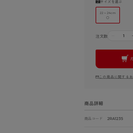
サイズを選ぶ
22～24cm
○
－
注文数
この商品に関する
商品詳細
商品コード
2RA1235