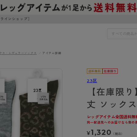
ンラインショップ］
クス・レギュラーソックス
アイテム詳細
IDS
30円でお届けします（沖縄県以外）
IDS
23区
【在庫限り
ェア
ライフスタイルウェア
ンドから探す
商品選びのお手伝い
丈 ソック
ボトムス
イヤーブラ
トップス
レッグアイテム全国送料無
I
お悩み別ガードル
ブラ
ルームウェア・パジャマ
同一配送先へのお届けなら他の
アスティーグ
クリアビューティアクティ
ティーグ
ブラジャー特集
プ
アクティブ・スポーツ
1,320
¥
アビューティアクティブ
私に似合う、ストッキング選
（税込）