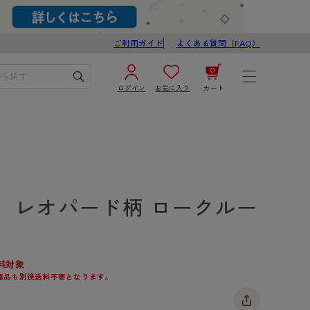
ご利用ガイド
よくある質問（FAQ）
0
ログイン
お気に入り
カート
¥0
合計
ログイン／新規会員登録
カートを見る
】レオパード柄 ロークルー
ス
料対象
商品も別途送料不要となります。
ブ
スゴスト
び