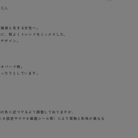
BT
0人
ハイジュニ
を颯爽と生きる女性へ。
本に、程よくトレンドをミックスした、
ブランド一覧へ
なデザイン。
レオパード柄。
ゆったりとしています。
カテゴリ一覧へ
物の色に近づけるよう調整しておりますが、
ニタ設定やスマホ画面シール等）により実物と色味が異なる