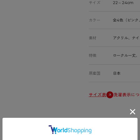
サイズ
22～24cm
カラー
全4色（ピンク
素材
アクリル、ナイ
特徴
ロークルー丈、
原産国
日本
サイズ表
洗濯表示につ