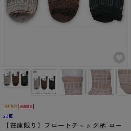
カテゴリから探す
レッグウェア
レッグウエア
レッグウエア
ストッキング
ソックス・靴下
タイツ
ブランドから探す
インナーウェア
インナーウエア
インナーウエア
- 無地ストッキング
クルー・レギュラー丈ソックス
ソックス・靴下
ブラジャー
メンズパンツ
ブラジャー
AZGI
ライフスタイルウェア
ライフスタイルウェア
- 柄ストッキング
スニーカー丈・くるぶし丈ソックス
クルー・レギュラー丈ソックス
商品選びのお手伝い
- ノンワイヤーブラ
ボクサー
ノンワイヤーブラ
ボトムス
ボトムス
アスティーグ
- ショート丈ストッキング
ハイソックス
スニーカー丈・くるぶし丈ソックス
- ワイヤーブラ
トランクス
ワイヤーブラ
トップス
トップス
お悩み別ガードル
クリアビューティアクティブ
ブラジャー特集
ご利用ガイド
- 着圧ストッキング
ハイソックス
- ブラトップ
Tバック・ビキニ
スポーツブラ
ルームウェア・パジャマ
ルームウェア・パジャマ
スゴスト
私に似合う、ストッキング選び
タイツの選び方
- パンティ部レスストッキング
スクールソックス
ショーツ
肌着・インナー
ショーツ
はじめての方へ
アクティブ・スポーツ
フェイクタイツ
タイツ
- レギュラーショーツ
レギュラーショーツ
よくある質問（FAQ）
- スポーツブラ
hotto comfort
- 無地タイツ
- サニタリーショーツ
サニタリーショーツ
サイズ表
- スポーツトップス
Atsugi COLORS
- 柄タイツ
- ガードル・補正ショーツ
ボクサー
お支払い方法について
- スポーツボトムス
23区
BT
【在庫限り】フロートチェック柄 ロー
- ひざ下丈タイツ
肌着・インナー
配送方法について
雑貨・小物
スクールタイム