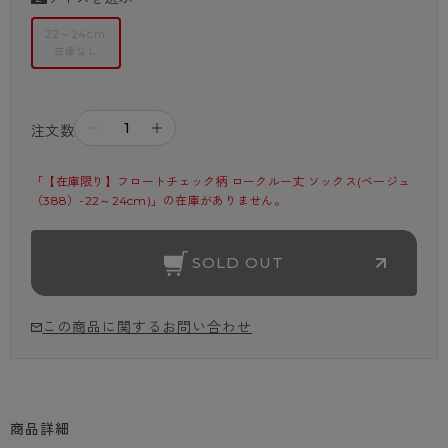
22～24cm
在庫なし
－
＋
注文数
「【在庫限り】フロートチェック柄 ロークルー丈 ソックス(ベージュ
（388）-22～24cm)」の在庫がありません。
SOLD OUT
この商品に関するお問い合わせ
商品詳細