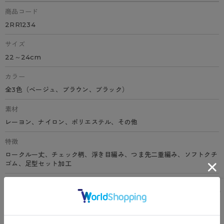
商品コード
2RR1234
サイズ
22～24cm
カラー
全3色（ベージュ、ブラウン、ブラック）
素材
レーヨン、ナイロン、ポリエステル、その他
特徴
ロークルー丈、チェック柄、浮き目編み、つま先二重編み、ソフトクチ
ゴム、足型セット加工
原産国
日本