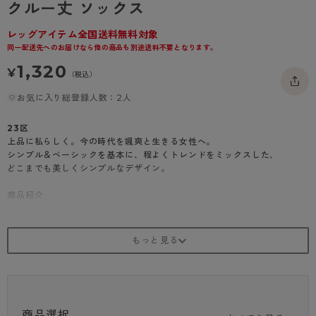
クルー丈 ソックス
- 着圧タイツ
- 長袖（七分袖以上）
返品・交換について
みんなの、みんなの。
レッグアイテム全国送料無料対象
ソックス・靴下
- タンクトップ
お問い合わせについて
CLINICAL
同一配送先へのお届けなら他の商品も別途送料不要となります。
レギンス・スパッツ
1,320
- カップ付きインナー
ハイジュニ
¥
（税込）
お気に入り総登録人数：2人
23区
上品に私らしく。今の時代を颯爽と生きる女性へ。
シンプル＆ベーシックを基本に、程よくトレンドをミックスした、
どこまでも美しくシンプルなデザイン。
商品紹介
フロートチェック柄ソックス
足元をさりげなく彩る、立体感のあるチェック柄。
つま先部分は二重編みで、ソフトクチゴムの仕様ではき心地快適です。
・ロークルー
・チェック柄
・つま先二重編み
・ソフトクチゴム
商品選択