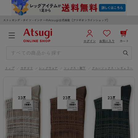
ストッキング・タイツ・インナーのAtsugi公式通販［アツギオンラインショップ］
0
ログイン
お気に入り
カート
3,980円以上のご購入で送料無料
¥0
合計
全国一律330円でお届けします（沖縄県以外）
トップ
カテゴリ
レッグウェア
ソックス・靴下
クルーソックス・レギュラーソ
カートを見る
ログイン／新規会員登録
WOMEN
MEN
KIDS