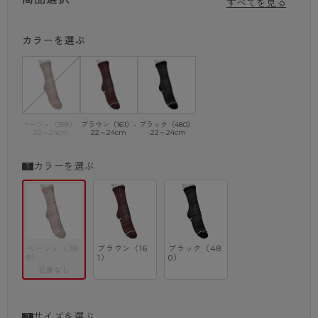
すべてを見る
※商品画像はできる限り実物の色に近づけるよう調整しておりますが、
ご覧になる環境（PCのモニタ設定やスマホ画面シール等）により実物
カラーを選ぶ
と色味が異なる
場合がございます。
ベージュ（388）-
ブラウン（161）-
ブラック（480）
22～24cm
22～24cm
-22～24cm
カラーを選ぶ
ベージュ（38
ブラウン（16
ブラック（48
8）
1）
0）
在庫なし
サイズを選ぶ