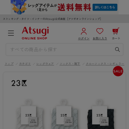
ストッキング・タイツ・インナーのAtsugi公式通販［アツギオンラインショップ］
0
ログイン
お気に入り
カート
3,980円以上のご購入で送料無料
¥0
合計
全国一律330円でお届けします（沖縄県以外）
トップ
カテゴリ
レッグウェア
ソックス・靴下
クルーソックス・レギュラーソ
カートを見る
ログイン／新規会員登録
WOMEN
MEN
KIDS