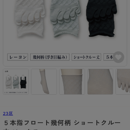
カテゴリから探す
レッグウェア
レッグウエア
レッグウエア
ストッキング
ソックス・靴下
タイツ
ブランドから探す
インナーウェア
インナーウエア
インナーウエア
- 無地ストッキング
クルー・レギュラー丈ソックス
ソックス・靴下
ブラジャー
メンズパンツ
ブラジャー
AZGI
ライフスタイルウェア
ライフスタイルウェア
- 柄ストッキング
スニーカー丈・くるぶし丈ソックス
クルー・レギュラー丈ソックス
商品選びのお手伝い
- ノンワイヤーブラ
ボクサー
ノンワイヤーブラ
ボトムス
ボトムス
アスティーグ
- ショート丈ストッキング
ハイソックス
スニーカー丈・くるぶし丈ソックス
- ワイヤーブラ
トランクス
ワイヤーブラ
トップス
トップス
お悩み別ガードル
クリアビューティアクティブ
ブラジャー特集
ご利用ガイド
- 着圧ストッキング
ハイソックス
- ブラトップ
Tバック・ビキニ
スポーツブラ
ルームウェア・パジャマ
ルームウェア・パジャマ
スゴスト
私に似合う、ストッキング選び
タイツの選び方
- パンティ部レスストッキング
スクールソックス
ショーツ
肌着・インナー
ショーツ
はじめての方へ
アクティブ・スポーツ
フェイクタイツ
タイツ
- レギュラーショーツ
レギュラーショーツ
よくある質問（FAQ）
- スポーツブラ
hotto comfort
- 無地タイツ
- サニタリーショーツ
サニタリーショーツ
サイズ表
- スポーツトップス
Atsugi COLORS
23区
- 柄タイツ
- ガードル・補正ショーツ
ボクサー
お支払い方法について
- スポーツボトムス
BT
５本指フロート幾何柄 ショートクルー
- ひざ下丈タイツ
肌着・インナー
配送方法について
雑貨・小物
スクールタイム