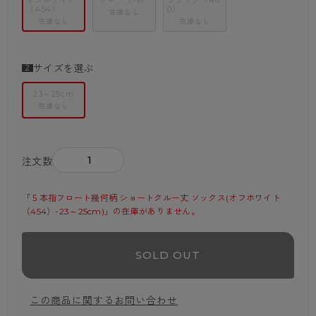
オフホワイト
グレー（19）
ブラック（48
（454）
0）
在庫なし
在庫なし
在庫なし
サイズを選ぶ
23～25cm
在庫なし
－
＋
注文数
「５本指フロート幾何柄 ショートクルー丈 ソックス(オフホワイト
（454）-23～25cm)」の在庫がありません。
SOLD OUT
この商品に関するお問い合わせ