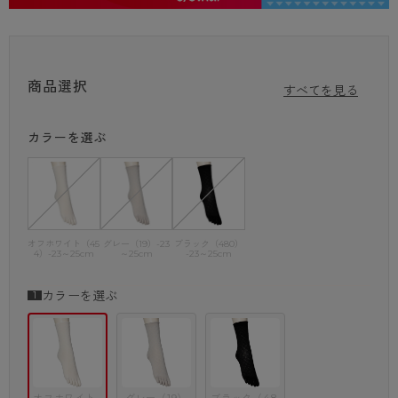
す。
・ショートクルー
・レーヨン
・幾何柄
商品選択
・浮き目編み
すべてを見る
・ソフトクチゴム
・かかと付
カラーを選ぶ
・5本指
※商品画像はできる限り実物の色に近づけるよう調整しておりますが、
ご覧になる環境（PCのモニタ設定やスマホ画面シール等）により
実物と色味が異なる場合がございます。
オフホワイト（45
グレー（19）-23
ブラック（480）
4）-23～25cm
～25cm
-23～25cm
カラーを選ぶ