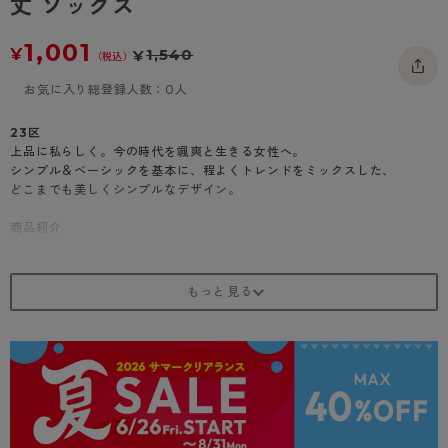
丈 ソックス
- 着圧タイツ
- 長袖（七分袖以上）
返品・交換について
みんなの、みんなの。
1,001
¥
1,540
¥
ソックス・靴下
（税込）
- タンクトップ
お問い合わせについて
CLINICAL
お気に入り総登録人数：0人
レギンス・スパッツ
- カップ付きインナー
ハイジュニ
23区
上品に私らしく。今の時代を颯爽と生きる女性へ。
シンプル＆ベーシックを基本に、程よくトレンドをミックスした、
どこまでも美しくシンプルなデザイン。
商品紹介
幾何柄が特徴的で、浮き目編みのデザインがアクセントになっています。
レーヨン素材を使用しているので、肌触りが柔らかく、はき心地も快適で
す！
ソフトクチゴムで締め付け感が少なく、長時間はいても快適。
さらに、かかと付きでフィット感もバッチリです。
オフホワイト、ピンク、サックス、ブラックの全4色から選べるので、コ
ーディネートに合わせて楽しめます。
5本指のデザインが足指をしっかりサポートし、足元の動きやすさもアッ
プ。
普段使いはもちろん、ちょっとしたお出かけにもぴったりなソックスで