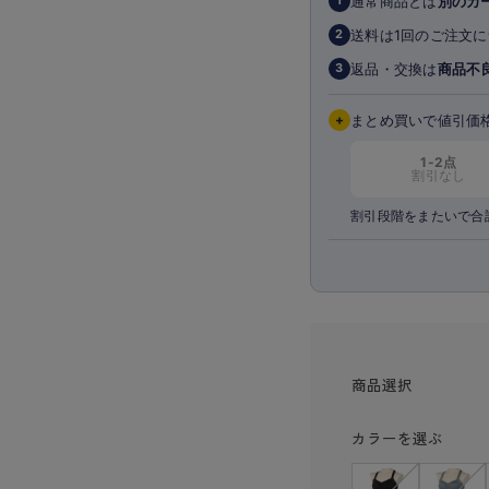
通常商品とは
別のカ
1
送料は1回のご注文に
2
返品・交換は
商品不
3
+
まとめ買いで値引価
1-2点
割引なし
割引段階をまたいで合
商品選択
カラーを選ぶ