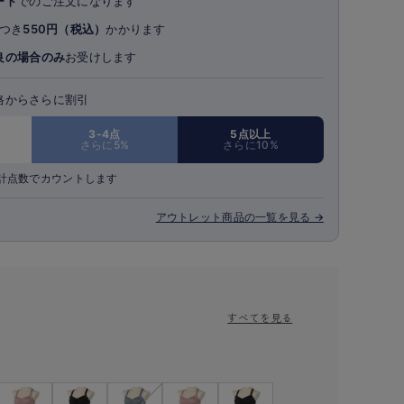
ート
でのご注文になります
つき
550円（税込）
かかります
良の場合のみ
お受けします
格からさらに割引
3-4点
5点以上
さらに5%
さらに10%
計点数でカウントします
アウトレット商品の一覧を見る →
すべてを見る