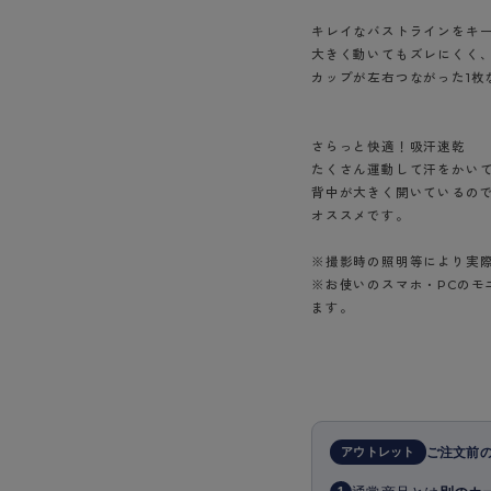
ショーツ
キレイなバストラインをキ
大きく動いてもズレにくく
カップが左右つながった1枚
さらっと快適！吸汗速乾
たくさん運動して汗をかい
背中が大きく開いているの
オススメです。
※撮影時の照明等により実
※お使いのスマホ・PCの
ます。
アウトレット
ご注文前