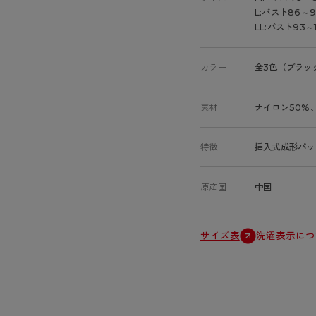
L:バスト86～
LL:バスト93～
カラー
全3色（ブラッ
素材
ナイロン50%
特徴
挿入式成形パッ
原産国
中国
サイズ表
洗濯表示につ