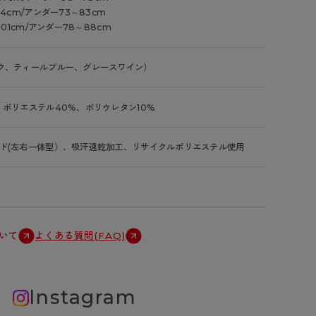
94cm/アンダー73～83cm
101cm/アンダー78～88cm
ク、ティールブルー、グレースワイン）
、ポリエステル40%、ポリウレタン10%
ド(左右一体型）、吸汗速乾加工、リサイクルポリエステル使用
いて
よくある質問(FAQ)
Instagram