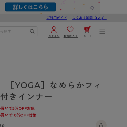
ご利用ガイド
よくある質問（FAQ）
0
ログイン
お気に入り
カート
¥0
合計
ログイン／新規会員登録
カートを見る
】［YOGA］なめらかフィ
プ付きインナー
買いで5％OFF対象
買いで10％OFF対象
ブ
スゴスト
び
50