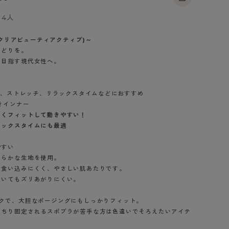
BT
4人
ハイジュニ
ive(クリアビューティアクティブ)～
ろどりを。
を目指す現代女性へ。
ブランド一覧へ
ンス、ストレッチ、リラックスタイムなどにおすすめ
きインナー
しくフィットして動きやすい！
カテゴリ一覧へ
ラックスタイムにも最適
やすい
めらかな生地を使用。
、食い込みにくく、やさしい肌あたりです。
動いてもズリあがりにくい。
ックで、大胆なポージングにもしっかりフィット。
っちり固定されるスポブラが苦手な方は色違いでそろえたいアイテ