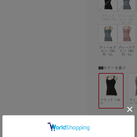
ブラック
ティールブ
（491）-M
ルー（54
9）-M
ティールブ
グレースワ
ルー（54
イン（64
9）-LL
5）-LL
カラーを選ぶ
ブラック（49
ティ
1）
ー（
サイズを選ぶ
M
在庫なし