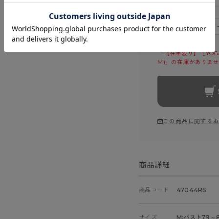
－
注文数
「【在庫限り】［YOG
M)」の在庫がありま
この商品に関する
商品詳細
商品コード
47044RS
サイズ
M:バスト79～