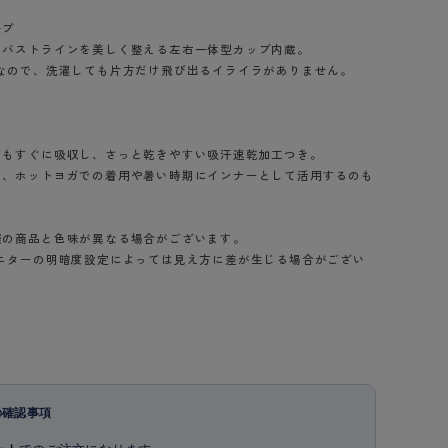
ープ
、バストラインを美しく整える左右一体型カップ内蔵。
なので、洗濯しても片方だけ飛び出るイライラがありません。
てもすぐに吸収し、さっと乾きやすい吸汗速乾加工つき。
で、ホットヨガでの着用や暑い時期にインナーとして活用するのも
際の商品と色味が異なる場合がございます。
モニターの明暗度設定によっては見え方に差が生じる場合がござい
の確認事項