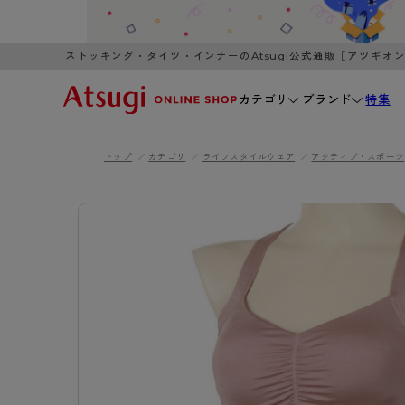
ストッキング・タイツ・インナーのAtsugi公式通販［アツギオ
カテゴリ
ブランド
特集
トップ
カテゴリ
ライフスタイルウェア
アクティブ・スポーツ
WOMEN
MEN
K
3,980円以上のご購入で送料無料
全国一律3
ブランドから探す
WOMEN
MEN
K
カテゴリから探す
レッグウェア
インナーウ
カテゴリから探す
ブラ
ストッキング
ブラジャー
- 無地ストッキング
- ノンワ
レッグウェア
AZG
- 柄ストッキング
- ワイヤー
ストッキング
AZGI
アス
インナーウェア
- ショート丈ストッキング
- ブラトッ
- 無地ストッキング
クリ
ブラジャー
ライフスタイルウェア