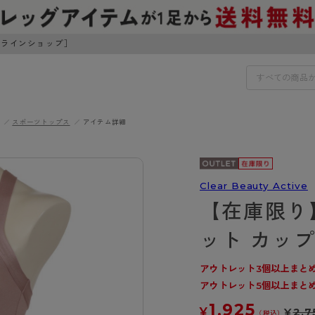
ンラインショップ］
スポーツトップス
アイテム詳細
IDS
30円でお届けします（沖縄県以外）
IDS
Clear Beauty Active
【在庫限り
ェア
ライフスタイルウェア
ンドから探す
商品選びのお手伝い
ット カッ
ボトムス
イヤーブラ
トップス
アウトレット3個以上まとめ
I
お悩み別ガードル
ブラ
ルームウェア・パジャマ
アウトレット5個以上まとめ
アスティーグ
クリアビューティアクティ
ティーグ
ブラジャー特集
プ
アクティブ・スポーツ
1,925
アビューティアクティブ
私に似合う、ストッキング選
¥
¥
2,7
（税込）