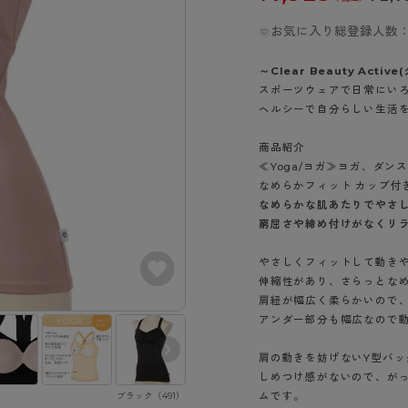
- スポーツブラ
hotto comfort
Atsugi COLORS
スト
タイツの選び方
ラーショーツ
- スポーツトップス
お気に入り総登録人数：
イクタイツ
リーショーツ
- スポーツボトムス
みんなの、みんなの。
CLINICAL
o comfort
～Clear Beauty Act
ル・補正ショーツ
雑貨・小物
ご利用ガイド
スポーツウェアで日常にい
gi COLORS
ナー
ヘルシーで自分らしい生活
七分袖以上）
はじめての方へ
ールタイム
商品紹介
ップ
よくある質問（FAQ）
≪Yoga/ヨガ≫ヨガ、ダ
なの、みんなの。
付きインナー
なめらかフィット カップ付
サイズ表
ICAL
なめらかな肌あたりでやさ
お支払い方法について
ジュニ
窮屈さや締め付けがなくリ
エア
エア
ライフスタイルウェア
配送方法について
ブランド一覧へ
やさしくフィットして動き
ツ
ボトムス
返品・交換について
伸縮性があり、さらっとな
ーブラ
トップス
お問い合わせについて
肩紐が幅広く柔らかいので
ラ
ルームウェア・パジャマ
アンダー部分も幅広なので
ビキニ
ラ
肩の動きを妨げないY型バ
ナー
しめつけ感がないので、が
ショーツ
ムです。
ブラック（491）
ティールブルー
グレースワイン
（549）
（645）