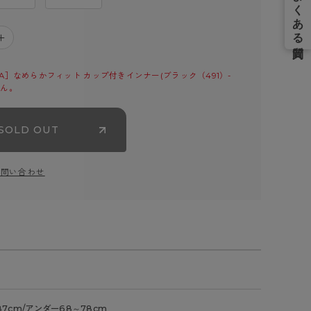
＋
A］なめらかフィット カップ付きインナー(ブラック（491）-
せん。
SOLD OUT
お問い合わせ
87cm/アンダー68～78cm