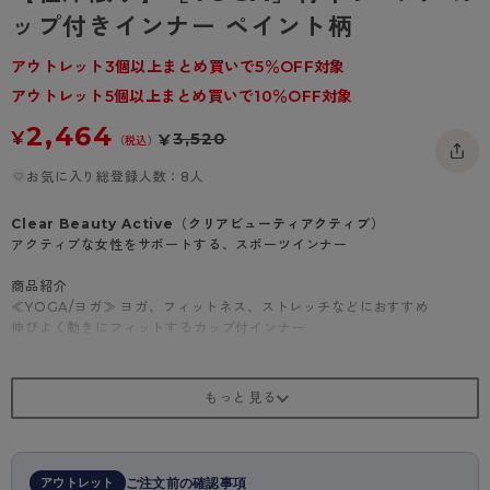
- 着圧タイツ
ップ付きインナー ペイント柄
- 長袖（七分袖以上）
返品・交換について
みんなの、みんなの。
ソックス・靴下
- タンクトップ
お問い合わせについて
アウトレット3個以上まとめ買いで5％OFF対象
CLINICAL
アウトレット5個以上まとめ買いで10％OFF対象
レギンス・スパッツ
- カップ付きインナー
ハイジュニ
2,464
¥
3,520
¥
（税込）
お気に入り総登録人数：8人
Clear Beauty Active（クリアビューティアクティブ）
アクティブな女性をサポートする、スポーツインナー
商品紹介
≪YOGA/ヨガ≫ ヨガ、フィットネス、ストレッチなどにおすすめ
伸びよく動きにフィットするカップ付インナー
・運動時の気分が盛り上がる、華やかなペイント柄
・しなやかな伸びのあるソフトなタッチの2way素材で動きにフィット
・挿入式の成形カップで美しいバストラインに
・バックスタイルを美しく見せる背中Yバックデザイン
・汗をかいても快適な、吸汗速乾生地を使用
・サイズ目安：M…A75/B70/C70、L…A80/B75/C75、LL…A85/B8
アウトレット
ご注文前の確認事項