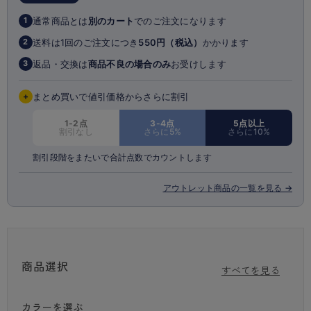
0/C80
通常商品とは
別のカート
でのご注文になります
1
※商品画像はできる限り実物の色に近づけるよう調整しておりますが、
ご覧になる環境（PCのモニタ設定やスマホ画面シール等）により実物
送料は1回のご注文につき
550円（税込）
かかります
2
と色味が異なる
返品・交換は
商品不良の場合のみ
お受けします
3
場合がございます。
※商品の特性上、生地の取り位置により柄の出方に多少の個体差がござい
ます。
+
まとめ買いで値引価格からさらに割引
カップ付インナーと同生地を使用した、
1-2点
3-4点
5点以上
割引なし
さらに5%
さらに10%
★背中クロスブラ（品番：97818AS）はこちら！
★レギンス（品番：49278PS）はこちら！
割引段階をまたいで合計点数でカウントします
アウトレット商品の一覧を見る →
商品選択
すべてを見る
カラーを選ぶ