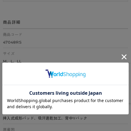
商品詳細
商品コード
47048RS
サイズ
M、L、LL
カラー
全3色（ネビー、スモークパープル、ミント）
素材
ポリエステル85％、ポリウレタン15%
特徴
挿入式成形パッド、吸汗速乾加工、背中Yバック
原産国