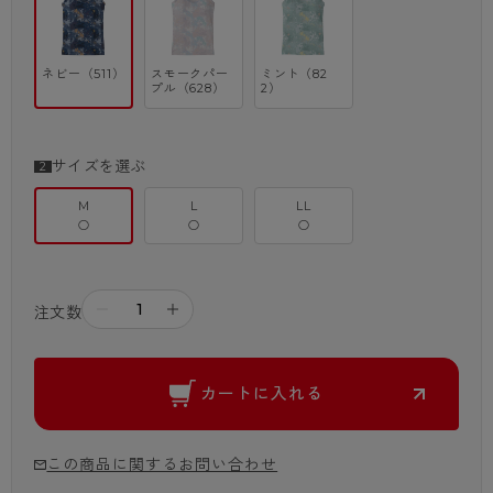
ネビー（511）
スモークパー
ミント（82
プル（628）
2）
サイズを選ぶ
M
L
LL
○
○
○
－
＋
注文数
カートに入れる
この商品に関するお問い合わせ