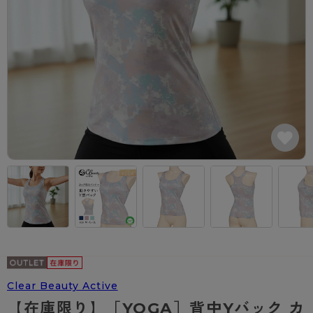
カテゴリから探す
レッグウェア
レッグウエア
レッグウエア
ストッキング
ソックス・靴下
タイツ
ブランドから探す
インナーウェア
インナーウエア
インナーウエア
- 無地ストッキング
クルー・レギュラー丈ソックス
ソックス・靴下
ブラジャー
メンズパンツ
ブラジャー
AZGI
ライフスタイルウェア
ライフスタイルウェア
- 柄ストッキング
スニーカー丈・くるぶし丈ソックス
クルー・レギュラー丈ソックス
商品選びのお手伝い
- ノンワイヤーブラ
ボクサー
ノンワイヤーブラ
ボトムス
ボトムス
アスティーグ
- ショート丈ストッキング
ハイソックス
スニーカー丈・くるぶし丈ソックス
- ワイヤーブラ
トランクス
ワイヤーブラ
トップス
トップス
お悩み別ガードル
クリアビューティアクティブ
ブラジャー特集
ご利用ガイド
- 着圧ストッキング
ハイソックス
- ブラトップ
Tバック・ビキニ
スポーツブラ
ルームウェア・パジャマ
ルームウェア・パジャマ
スゴスト
私に似合う、ストッキング選び
タイツの選び方
- パンティ部レスストッキング
スクールソックス
ショーツ
肌着・インナー
ショーツ
はじめての方へ
アクティブ・スポーツ
フェイクタイツ
タイツ
- レギュラーショーツ
レギュラーショーツ
よくある質問（FAQ）
- スポーツブラ
hotto comfort
- 無地タイツ
- サニタリーショーツ
サニタリーショーツ
サイズ表
- スポーツトップス
Atsugi COLORS
- 柄タイツ
- ガードル・補正ショーツ
ボクサー
お支払い方法について
- スポーツボトムス
BT
Clear Beauty Active
- ひざ下丈タイツ
肌着・インナー
配送方法について
雑貨・小物
スクールタイム
【在庫限り】［YOGA］背中Yバック カ