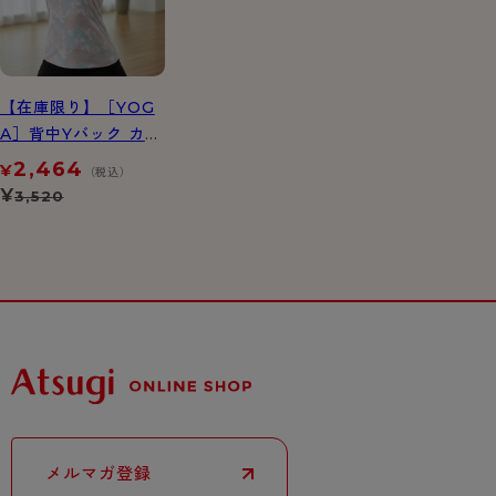
【在庫限り】［YOG
A］背中Yバック カッ
プ付きインナー ペイ
2,464
¥
（税込）
ント柄
¥
3,520
メルマガ登録