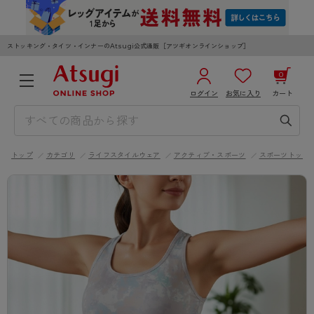
ストッキング・タイツ・インナーのAtsugi公式通販［アツギオンラインショップ］
0
ログイン
お気に入り
カート
3,980円以上のご購入で送料無料
¥0
合計
全国一律330円でお届けします（沖縄県以外）
トップ
カテゴリ
ライフスタイルウェア
アクティブ・スポーツ
スポーツトップ
カートを見る
ログイン／新規会員登録
WOMEN
MEN
KIDS