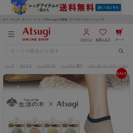
ストッキング・タイツ・インナーのAtsugi公式通販［アツギオンラインショップ］
0
ログイン
お気に入り
カート
3,980円以上のご購入で送料無料
¥0
合計
全国一律330円でお届けします（沖縄県以外）
トップ
カテゴリ
レッグウェア
ソックス・靴下
スニーカーソックス・くるぶし
カートを見る
ログイン／新規会員登録
WOMEN
MEN
KIDS