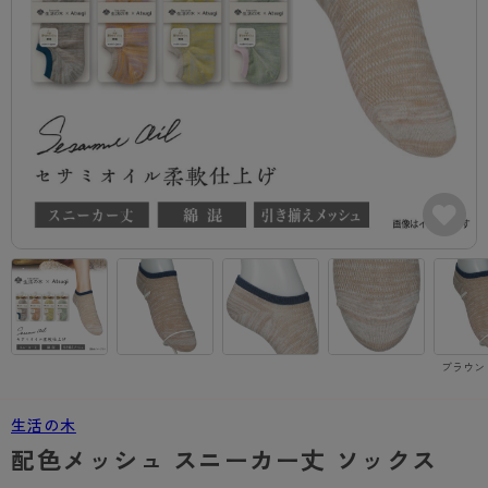
カテゴリから探す
レッグウェア
レッグウエア
レッグウエア
ストッキング
ソックス・靴下
タイツ
ブランドから探す
インナーウェア
インナーウエア
インナーウエア
- 無地ストッキング
クルー・レギュラー丈ソックス
ソックス・靴下
ブラジャー
メンズパンツ
ブラジャー
AZGI
ライフスタイルウェア
ライフスタイルウェア
- 柄ストッキング
スニーカー丈・くるぶし丈ソックス
クルー・レギュラー丈ソックス
商品選びのお手伝い
- ノンワイヤーブラ
ボクサー
ノンワイヤーブラ
ボトムス
ボトムス
アスティーグ
- ショート丈ストッキング
ハイソックス
スニーカー丈・くるぶし丈ソックス
- ワイヤーブラ
トランクス
ワイヤーブラ
トップス
トップス
お悩み別ガードル
クリアビューティアクティブ
ブラジャー特集
ご利用ガイド
- 着圧ストッキング
ハイソックス
- ブラトップ
Tバック・ビキニ
スポーツブラ
ルームウェア・パジャマ
ルームウェア・パジャマ
スゴスト
私に似合う、ストッキング選び
タイツの選び方
- パンティ部レスストッキング
スクールソックス
ショーツ
肌着・インナー
ショーツ
はじめての方へ
アクティブ・スポーツ
フェイクタイツ
タイツ
- レギュラーショーツ
レギュラーショーツ
よくある質問（FAQ）
- スポーツブラ
hotto comfort
ブラウン（
- 無地タイツ
- サニタリーショーツ
サニタリーショーツ
サイズ表
- スポーツトップス
Atsugi COLORS
生活の木
- 柄タイツ
- ガードル・補正ショーツ
ボクサー
お支払い方法について
- スポーツボトムス
BT
配色メッシュ スニーカー丈 ソックス
- ひざ下丈タイツ
肌着・インナー
配送方法について
雑貨・小物
スクールタイム