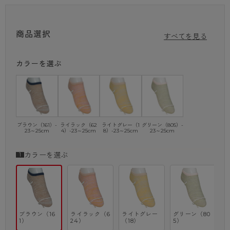
商品紹介
スニーカー丈で、軽やかな脚もとにぴったりフィット。
商品選択
綿混素材を使用しているので、肌触りが良く、長時間はいても快適です。
すべてを見る
引き揃えメッシュで春夏の足元爽やかに！
ワイドヒール設計で、足元をしっかりサポートします。
カラーを選ぶ
さらに、生活の木のセサミオイルを配合した柔軟加工剤を使用しているの
で、柔らかな肌触りが特徴。
かかとがずれにくい加工で、フィット感のあるはき心地。
カラーはブラウン、ライラック、ライトグレー、グリーンの全4色から選
べるので、コーディネートの幅も広がりますよ！
・スニーカー丈
ブラウン（161）-
ライラック（62
ライトグレー（1
グリーン（805）-
23～25cm
4）-23～25cm
8）-23～25cm
23～25cm
・綿混
・引き揃えメッシュ
・ワイドヒール
カラーを選ぶ
・セサミオイル加工
※商品画像はできる限り実物の色に近づけるよう調整しておりますが、
ご覧になる環境（PCのモニタ設定やスマホ画面シール等）により
実物と色味が異なる場合がございます。
ブラウン（16
ライラック（6
ライトグレー
グリーン（80
1）
24）
（18）
5）