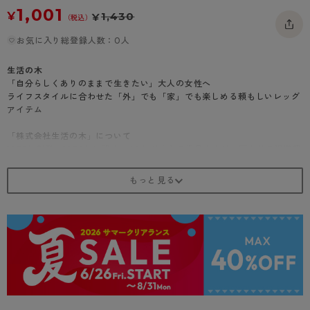
1,001
- 着圧タイツ
- 長袖（七分袖以上）
返品・交換について
¥
1,430
¥
みんなの、みんなの。
（税込）
ソックス・靴下
- タンクトップ
お問い合わせについて
お気に入り総登録人数：0人
CLINICAL
レギンス・スパッツ
- カップ付きインナー
ハイジュニ
生活の木
「自分らしくありのままで生きたい」大人の女性へ
ライフスタイルに合わせた「外」でも「家」でも楽しめる頼もしいレッグ
アイテム
「株式会社生活の木」について
1955年創業。1976年に設立。40年以上もの歳月をかけ、国内外の提携農
園から、
厳選したハーブや精油、植物油など、世界中の自然の恵みを調達していま
す。
それら素材をもとに商品開発・製造・販売を行い、全国約100店舗の直営
店のほか、
メディカルハーブガーデンや、アーユルヴェーダサロン、カルチャースク
ールなどを通じて、
ハーブやアロマテラピーを普及・啓発してきました。
そして、今、心身ともに健康で美しくあるためのWellness（ウェルネ
ス）＆Well-being（ウェルビーイング）なライフスタイルを提案してい
きます。