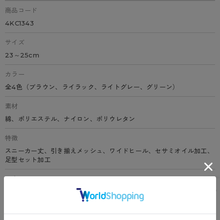
商品コード
4KC1343
サイズ
23～25cm
カラー
全4色（ブラウン、ライラック、ライトグレー、グリーン）
素材
綿、ポリエステル、ナイロン、ポリウレタン
特徴
スニーカー丈、引き揃えメッシュ、ワイドヒール、セサミオイル加工、
足型セット加工
原産国
日本