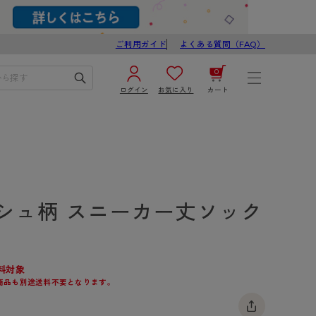
ご利用ガイド
よくある質問（FAQ）
0
ログイン
お気に入り
カート
¥0
合計
ログイン／新規会員登録
カートを見る
シュ柄 スニーカー丈ソック
料対象
商品も別途送料不要となります。
ブ
スゴスト
び