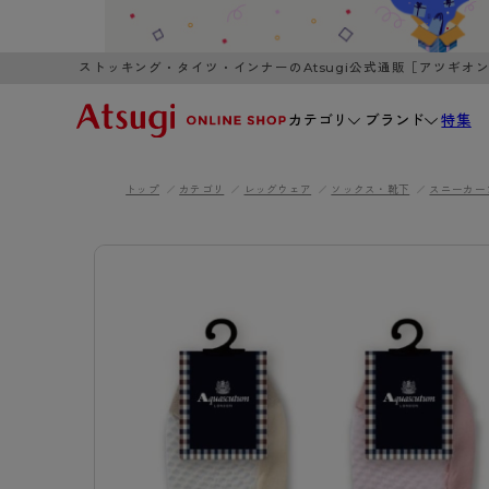
ストッキング・タイツ・インナーのAtsugi公式通販［アツギオ
カテゴリ
ブランド
特集
トップ
カテゴリ
レッグウェア
ソックス・靴下
スニーカー
WOMEN
MEN
K
3,980円以上のご購入で送料無料
全国一律3
ブランドから探す
WOMEN
MEN
K
カテゴリから探す
レッグウェア
インナーウ
カテゴリから探す
ブラ
ストッキング
ブラジャー
- 無地ストッキング
- ノンワ
レッグウェア
AZG
- 柄ストッキング
- ワイヤー
ストッキング
AZGI
アス
インナーウェア
- ショート丈ストッキング
- ブラトッ
- 無地ストッキング
クリ
ブラジャー
ライフスタイルウェア