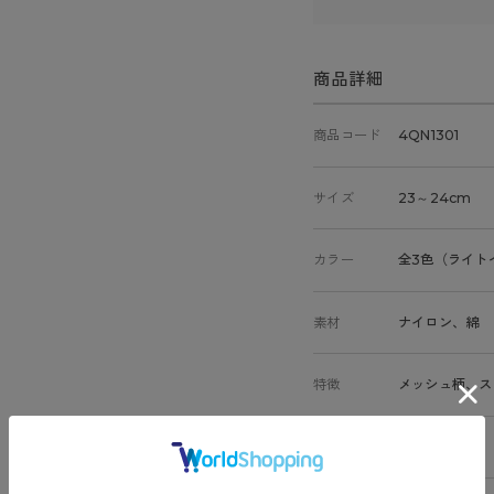
商品詳細
商品コード
4QN1301
サイズ
23～24cm
カラー
全3色（ライト
素材
ナイロン、綿
特徴
メッシュ柄、ス
原産国
日本