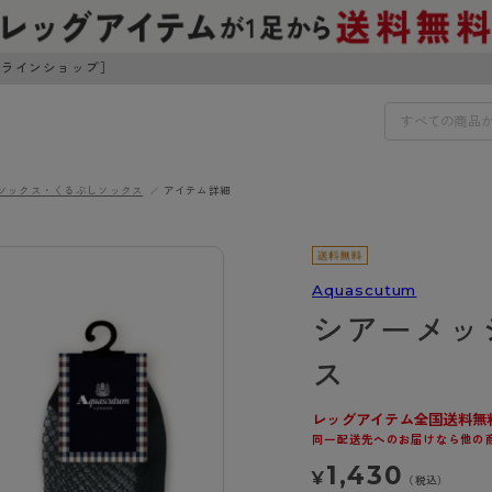
ンラインショップ］
ソックス・くるぶしソックス
アイテム詳細
IDS
30円でお届けします（沖縄県以外）
IDS
Aquascutum
シアーメッ
ェア
ライフスタイルウェア
ンドから探す
商品選びのお手伝い
ス
ボトムス
イヤーブラ
トップス
レッグアイテム全国送料無
I
お悩み別ガードル
ブラ
ルームウェア・パジャマ
同一配送先へのお届けなら他の
アスティーグ
クリアビューティアクティ
ティーグ
ブラジャー特集
プ
アクティブ・スポーツ
1,430
¥
アビューティアクティブ
私に似合う、ストッキング選
（税込）