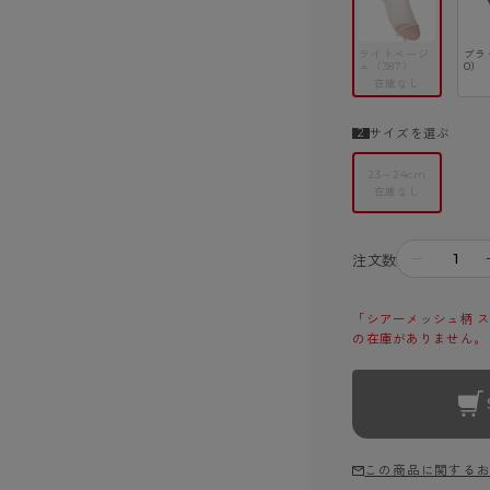
ライトベージ
ブラ
ュ（387）
0）
在庫なし
サイズを選ぶ
23～24cm
在庫なし
－
注文数
「シアーメッシュ柄 ス
の在庫がありません。
この商品に関する