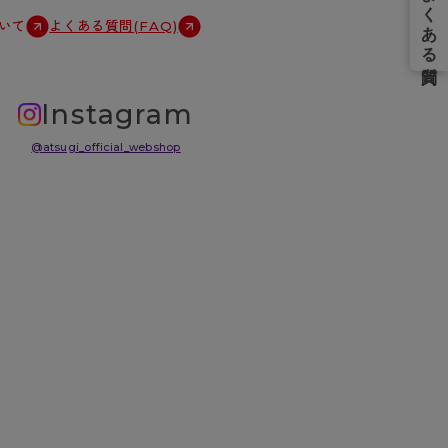
いて
よくある質問(FAQ)
Instagram
@atsugi_official_webshop