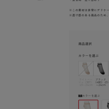
ショーツ
※この素材は非常にデリケ
※透け感のある商品のため
商品選択
カラーを選ぶ
ライトベー
ブラック
ジュ（387）
（480）-23
-23～24cm
～24cm
カラーを選ぶ