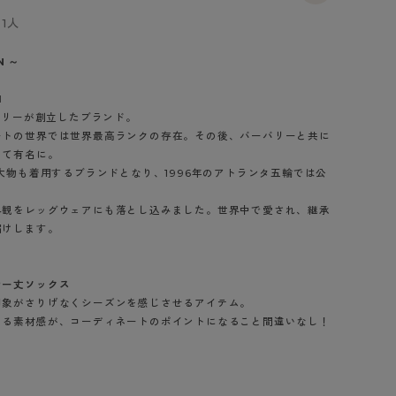
BT
1人
ハイジュニ
N ～
1
ブランド一覧へ
エマリーが創立したブランド。
ートの世界では世界最高ランクの存在。その後、バーバリーと共に
して有名に。
の大物も着用するブランドとなり、1996年のアトランタ五輪では公
界観をレッグウェアにも落とし込みました。世界中で愛され、継承
カテゴリ一覧へ
届けします。
カー丈ソックス
印象がさりげなくシーズンを感じさせるアイテム。
える素材感が、コーディネートのポイントになること間違いなし！