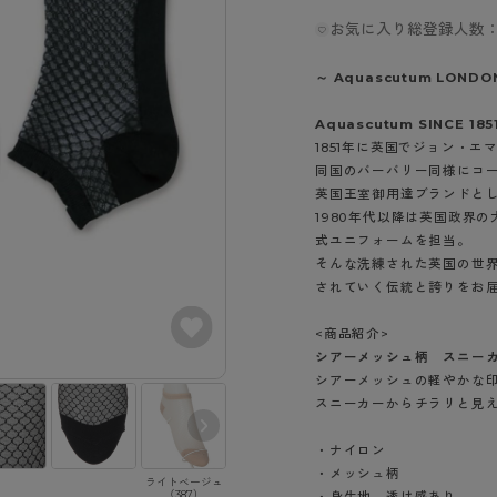
- スポーツブラ
hotto comfort
Atsugi COLORS
スト
タイツの選び方
お気に入り総登録人数：
ラーショーツ
- スポーツトップス
イクタイツ
リーショーツ
- スポーツボトムス
みんなの、みんなの。
CLINICAL
～ Aquascutum LONDO
o comfort
ル・補正ショーツ
雑貨・小物
ご利用ガイド
gi COLORS
Aquascutum SINCE 185
ナー
1851年に英国でジョン・
七分袖以上）
はじめての方へ
同国のバーバリー同様にコ
ールタイム
ップ
英国王室御用達ブランドと
よくある質問（FAQ）
なの、みんなの。
1980年代以降は英国政界
付きインナー
サイズ表
ICAL
式ユニフォームを担当。
そんな洗練された英国の世
お支払い方法について
ジュニ
されていく伝統と誇りをお
エア
エア
ライフスタイルウェア
配送方法について
ブランド一覧へ
ツ
ボトムス
返品・交換について
<商品紹介>
ーブラ
トップス
シアーメッシュ柄 スニー
お問い合わせについて
シアーメッシュの軽やかな
ラ
ルームウェア・パジャマ
スニーカーからチラリと見
ビキニ
ラ
ナー
・ナイロン
・メッシュ柄
ショーツ
ライトベージュ
ブラック（480）
ピンク（670）
（387）
・身生地 透け感あり