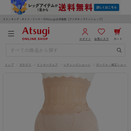
ストッキング・タイツ・インナーのAtsugi公式通販［アツギオンラインショップ］
0
ログイン
お気に入り
カート
3,980円以上のご購入で送料無料
¥0
合計
全国一律330円でお届けします（沖縄県以外）
トップ
カテゴリ
インナーウェア
レディースショーツ
ガードル・補正ショーツ
カートを見る
ログイン／新規会員登録
WOMEN
MEN
KIDS