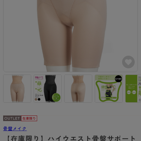
カテゴリから探す
レッグウェア
レッグウエア
レッグウエア
ストッキング
ソックス・靴下
タイツ
ブランドから探す
インナーウェア
インナーウエア
インナーウエア
- 無地ストッキング
クルー・レギュラー丈ソックス
ソックス・靴下
ブラジャー
メンズパンツ
ブラジャー
AZGI
ライフスタイルウェア
ライフスタイルウェア
- 柄ストッキング
スニーカー丈・くるぶし丈ソックス
クルー・レギュラー丈ソックス
商品選びのお手伝い
- ノンワイヤーブラ
ボクサー
ノンワイヤーブラ
ボトムス
ボトムス
アスティーグ
- ショート丈ストッキング
ハイソックス
スニーカー丈・くるぶし丈ソックス
- ワイヤーブラ
トランクス
ワイヤーブラ
トップス
トップス
お悩み別ガードル
クリアビューティアクティブ
ブラジャー特集
ご利用ガイド
- 着圧ストッキング
ハイソックス
- ブラトップ
Tバック・ビキニ
スポーツブラ
ルームウェア・パジャマ
ルームウェア・パジャマ
スゴスト
私に似合う、ストッキング選び
タイツの選び方
- パンティ部レスストッキング
スクールソックス
ショーツ
肌着・インナー
ショーツ
はじめての方へ
アクティブ・スポーツ
フェイクタイツ
タイツ
- レギュラーショーツ
レギュラーショーツ
よくある質問（FAQ）
- スポーツブラ
hotto comfort
- 無地タイツ
- サニタリーショーツ
サニタリーショーツ
サイズ表
- スポーツトップス
Atsugi COLORS
- 柄タイツ
- ガードル・補正ショーツ
ボクサー
お支払い方法について
- スポーツボトムス
BT
骨盤メイク
- ひざ下丈タイツ
肌着・インナー
配送方法について
雑貨・小物
スクールタイム
【在庫限り】ハイウエスト骨盤サポート