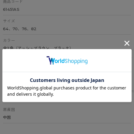
商品コード
61451AS
サイズ
64、70、76、82
カラー
全2色（アッシュブラウン、ブラック）
素材
ナイロン、ポリウレタン
特徴
吸汗速乾加工、2WAYヘム、レースハイウエストボーン入り、クロス
お腹押え、骨盤サポートパワーネット、ヒップアップ、1枚履き可能(綿
マチ付き)、実用新案登録第3201359号
原産国
中国