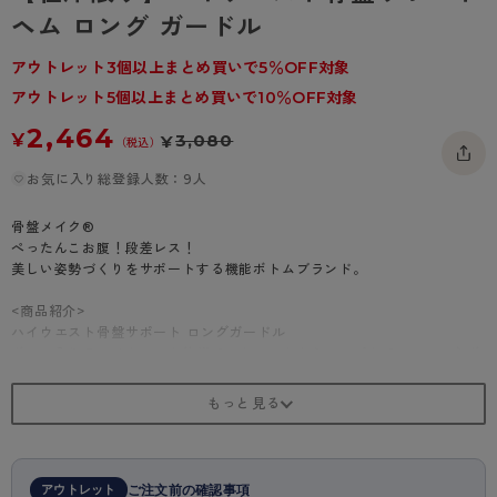
- 着圧タイツ
ヘム ロング ガードル
- 長袖（七分袖以上）
返品・交換について
みんなの、みんなの。
ソックス・靴下
- タンクトップ
お問い合わせについて
アウトレット3個以上まとめ買いで5％OFF対象
CLINICAL
アウトレット5個以上まとめ買いで10％OFF対象
レギンス・スパッツ
- カップ付きインナー
ハイジュニ
2,464
¥
3,080
¥
（税込）
お気に入り総登録人数：9人
骨盤メイク®
ぺったんこお腹！段差レス！
美しい姿勢づくりをサポートする機能ボトムブランド。
<商品紹介>
ハイウエスト骨盤サポート ロングガードル
ボーン入りのハイウエスト仕様で、ウエストからヒップまでスムースなボ
トムラインを演出します。
・人気ロングセラー品番（61449）のレースリニューアル商品！
・骨盤サポートパワーネット
・縦横に伸びる2way生地使用
・ハイウエスト部分にボーン入り
・クロスフロントでしっかりお腹をカバー
アウトレット
ご注文前の確認事項