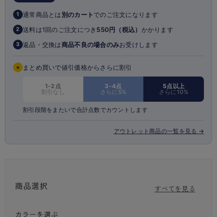
・パワーネットで強力にヒップアップ
・足口がフラットでボトムラインがひびきにくい
通常商品とは
別のカート
でのご注文になります
1
・綿マチ付きでなので1枚履きも可能
・吸汗速乾加工
送料は1回のご注文につき
550円（税込）
かかります
2
・実用新案登録第3201359号
返品・交換は
商品不良の場合のみ
お受けします
3
+
まとめ買いで値引価格からさらに割引
1-2点
3-4点
5点以上
割引なし
さらに5%
さらに10%
割引段階をまたいで合計点数でカウントします
アウトレット商品の一覧を見る →
商品選択
すべてを見る
カラーを選ぶ