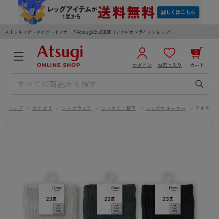
ストッキング・タイツ・インナーのAtsugi公式通販［アツギオンラインショップ］
0
ログイン
お気に入り
カート
3,980円以上のご購入で送料無料
¥0
合計
全国一律330円でお届けします（沖縄県以外）
トップ
カテゴリ
レッグウェア
ソックス・靴下
レッグウォーマー
アイテム
カートを見る
ログイン／新規会員登録
WOMEN
MEN
KIDS