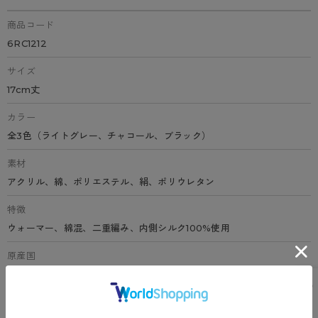
商品コード
6RC1212
サイズ
17cm丈
カラー
全3色（ライトグレー、チャコール、ブラック）
素材
アクリル、綿、ポリエステル、絹、ポリウレタン
特徴
ウォーマー、綿混、二重編み、内側シルク100%使用
原産国
日本