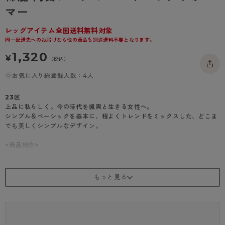
- 着圧タイツ
マー
- 長袖（七分袖以上）
返品・交換について
みんなの、みんなの。
ソックス・靴下
- タンクトップ
お問い合わせについて
レッグアイテム全国送料無料対象
CLINICAL
同一配送先へのお届けなら他の商品も別途送料不要となります。
レギンス・スパッツ
- カップ付きインナー
ハイジュニ
1,320
¥
（税込）
お気に入り総登録人数：4人
23区
上品に私らしく。今の時代を颯爽と生きる女性へ。
シンプル＆ベーシックを基本に、程よくトレンドをミックスした、どこま
でも美しくシンプルなデザイン。
<商品紹介>
綿混 内側シルクショートレッグウォーマー
17cm丈のショートレッグウォーマーです。
お出かけ時の足元やおうち時間にも。
足首のほか、手首の寒さ対策にお使いいただけます。
内側はシルク100％使用で肌あたりが優しいのがポイントです。
・17cm丈
・ウォーマー