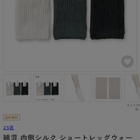
カテゴリから探す
レッグウェア
レッグウエア
レッグウエア
ストッキング
ソックス・靴下
タイツ
ブランドから探す
インナーウェア
インナーウエア
インナーウエア
- 無地ストッキング
クルー・レギュラー丈ソックス
ソックス・靴下
ブラジャー
メンズパンツ
ブラジャー
AZGI
ライフスタイルウェア
ライフスタイルウェア
- 柄ストッキング
スニーカー丈・くるぶし丈ソックス
クルー・レギュラー丈ソックス
商品選びのお手伝い
- ノンワイヤーブラ
ボクサー
ノンワイヤーブラ
ボトムス
ボトムス
アスティーグ
- ショート丈ストッキング
ハイソックス
スニーカー丈・くるぶし丈ソックス
- ワイヤーブラ
トランクス
ワイヤーブラ
トップス
トップス
お悩み別ガードル
クリアビューティアクティブ
ブラジャー特集
ご利用ガイド
- 着圧ストッキング
ハイソックス
- ブラトップ
Tバック・ビキニ
スポーツブラ
ルームウェア・パジャマ
ルームウェア・パジャマ
スゴスト
私に似合う、ストッキング選び
タイツの選び方
- パンティ部レスストッキング
スクールソックス
ショーツ
肌着・インナー
ショーツ
はじめての方へ
アクティブ・スポーツ
フェイクタイツ
タイツ
- レギュラーショーツ
レギュラーショーツ
よくある質問（FAQ）
- スポーツブラ
hotto comfort
ライトグ
8
- 無地タイツ
- サニタリーショーツ
サニタリーショーツ
サイズ表
- スポーツトップス
Atsugi COLORS
- 柄タイツ
- ガードル・補正ショーツ
ボクサー
お支払い方法について
- スポーツボトムス
BT
23区
- ひざ下丈タイツ
肌着・インナー
配送方法について
雑貨・小物
スクールタイム
綿混 内側シルク ショートレッグウォー