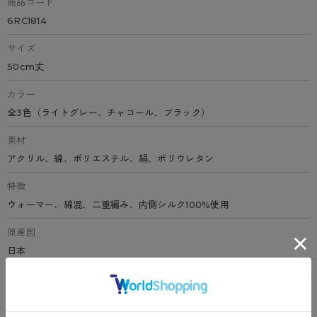
商品コード
6RC1814
サイズ
50cm丈
カラー
全3色（ライトグレー、チャコール、ブラック）
素材
アクリル、綿、ポリエステル、絹、ポリウレタン
特徴
ウォーマー、綿混、二重編み、内側シルク100%使用
原産国
日本
サイズ表
洗濯表示について
よくある質問(FAQ)