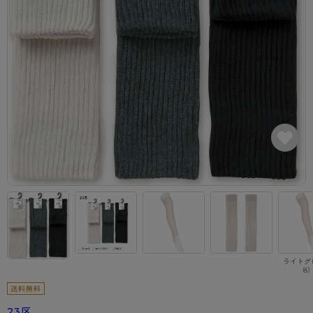
カテゴリから探す
レッグウェア
レッグウエア
レッグウエア
ストッキング
ソックス・靴下
タイツ
ブランドから探す
インナーウェア
インナーウエア
インナーウエア
- 無地ストッキング
クルー・レギュラー丈ソックス
ソックス・靴下
ブラジャー
メンズパンツ
ブラジャー
AZGI
ライフスタイルウェア
ライフスタイルウェア
- 柄ストッキング
スニーカー丈・くるぶし丈ソックス
クルー・レギュラー丈ソックス
商品選びのお手伝い
- ノンワイヤーブラ
ボクサー
ノンワイヤーブラ
ボトムス
ボトムス
アスティーグ
- ショート丈ストッキング
ハイソックス
スニーカー丈・くるぶし丈ソックス
- ワイヤーブラ
トランクス
ワイヤーブラ
トップス
トップス
お悩み別ガードル
クリアビューティアクティブ
ブラジャー特集
ご利用ガイド
- 着圧ストッキング
ハイソックス
- ブラトップ
Tバック・ビキニ
スポーツブラ
ルームウェア・パジャマ
ルームウェア・パジャマ
スゴスト
私に似合う、ストッキング選び
タイツの選び方
- パンティ部レスストッキング
スクールソックス
ショーツ
肌着・インナー
ショーツ
はじめての方へ
アクティブ・スポーツ
フェイクタイツ
タイツ
- レギュラーショーツ
レギュラーショーツ
よくある質問（FAQ）
- スポーツブラ
hotto comfort
- 無地タイツ
- サニタリーショーツ
サニタリーショーツ
サイズ表
- スポーツトップス
Atsugi COLORS
ライトグ
8
- 柄タイツ
- ガードル・補正ショーツ
ボクサー
お支払い方法について
- スポーツボトムス
BT
- ひざ下丈タイツ
肌着・インナー
配送方法について
雑貨・小物
スクールタイム
23区