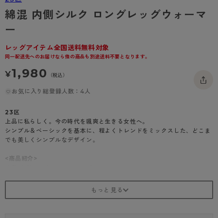
- 着圧タイツ
- 長袖（七分袖以上）
返品・交換について
みんなの、みんなの。
綿混 内側シルク ロングレッグウォーマ
ソックス・靴下
ー
- タンクトップ
お問い合わせについて
CLINICAL
レギンス・スパッツ
- カップ付きインナー
レッグアイテム全国送料無料対象
ハイジュニ
同一配送先へのお届けなら他の商品も別途送料不要となります。
1,980
¥
（税込）
お気に入り総登録人数：4人
23区
上品に私らしく。今の時代を颯爽と生きる女性へ。
シンプル＆ベーシックを基本に、程よくトレンドをミックスした、どこま
でも美しくシンプルなデザイン。
<商品紹介>
綿混 内側シルクロングレッグウォーマー
50cm丈のロングレッグウォーマーです。
お出かけ時の足元やおうち時間にも。
足首のほか、手首の寒さ対策にお使いいただけます。
内側はシルク100％使用で肌あたりが優しいのがポイントです。