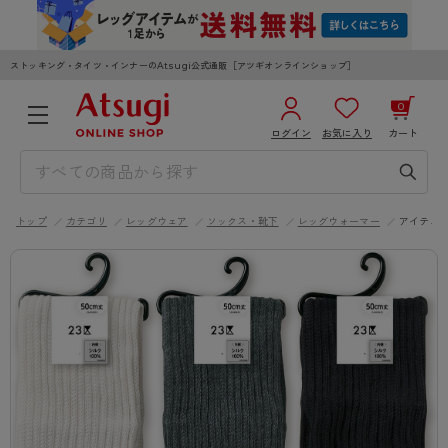
ストッキング・タイツ・インナーのAtsugi公式通販［アツギオンラインショップ］
0
ログイン
お気に入り
カート
3,980円以上のご購入で送料無料
¥0
合計
全国一律330円でお届けします（沖縄県以外）
トップ
カテゴリ
レッグウェア
ソックス・靴下
レッグウォーマー
アイテム
カートを見る
ログイン／新規会員登録
WOMEN
MEN
KIDS