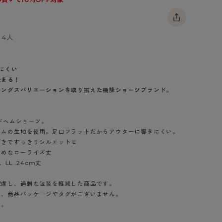
BT
ハイジュニ
4人
ブランド一覧へ
にくい
決まる！
レングスバリエーションを取り揃えた機能ショーツブランド。
カテゴリ一覧へ
ドヘムショーツ。
ヘムの生地を使用。足口フラットだからアウターに響きにくい。
付きですっきりシルエットに
すめなローライズ丈
、LL…24cm丈
配慮し、過剰な包装を軽減した商品です。
、商品パッケージやタグがございません。
い。
グレイッシュブ
フレンチマロン
ブラック（491）
グレースワイン
ラウン（162）
（197）
（645）