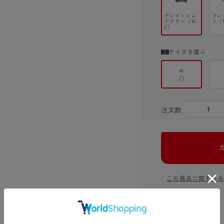
グレイッシュ
フレ
ブラウン（16
ン（
2）
サイズを選ぶ
M
○
－
注文数
この商品に関する
商品詳細