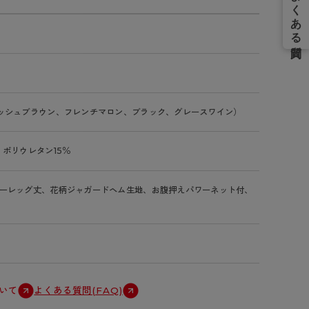
ッシュブラウン、フレンチマロン、ブラック、グレースワイン）
、ポリウレタン15％
ーレッグ丈、花柄ジャガードヘム生地、お腹押えパワーネット付、
いて
よくある質問(FAQ)