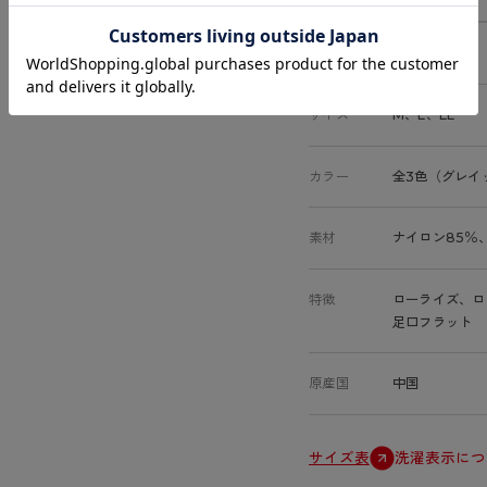
商品コード
80352N
サイズ
M、L、LL
カラー
全3色（グレイ
素材
ナイロン85％
特徴
ローライズ、ロ
足口フラット
原産国
中国
サイズ表
洗濯表示につ