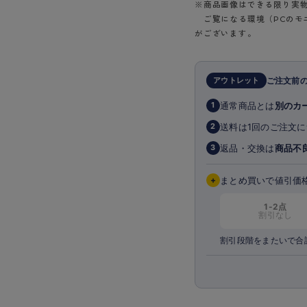
※商品画像はできる限り実
ショーツ
ご覧になる環境（PCのモ
がございます。
アウトレット
ご注文前
通常商品とは
別のカ
1
送料は1回のご注文に
2
返品・交換は
商品不
3
+
まとめ買いで値引価
1-2点
割引なし
割引段階をまたいで合