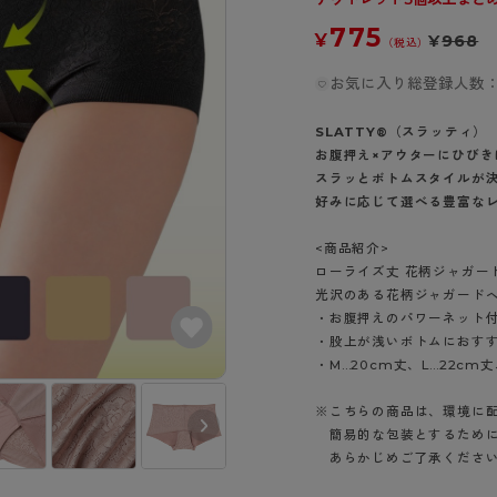
- スポーツブラ
hotto comfort
Atsugi COLORS
スト
タイツの選び方
775
ラーショーツ
- スポーツトップス
¥
¥
968
（税込）
イクタイツ
リーショーツ
- スポーツボトムス
みんなの、みんなの。
CLINICAL
お気に入り総登録人数：
o comfort
ル・補正ショーツ
雑貨・小物
ご利用ガイド
gi COLORS
ナー
SLATTY®（スラッティ）
お腹押え×アウターにひびき
七分袖以上）
はじめての方へ
ールタイム
スラッとボトムスタイルが
ップ
よくある質問（FAQ）
好みに応じて選べる豊富な
なの、みんなの。
付きインナー
サイズ表
ICAL
<商品紹介>
お支払い方法について
ローライズ丈 花柄ジャガー
ジュニ
エア
エア
ライフスタイルウェア
光沢のある花柄ジャガード
配送方法について
ブランド一覧へ
・お腹押えのパワーネット
ツ
ボトムス
返品・交換について
・股上が浅いボトムにおす
ーブラ
トップス
お問い合わせについて
・M…20cm丈、L…22cm丈
ラ
ルームウェア・パジャマ
※こちらの商品は、環境に
ビキニ
ラ
簡易的な包装とするために
ナー
あらかじめご了承くださ
ショーツ