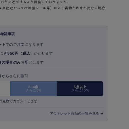
物の色に近づけるよう調整しておりますが、
ニタ設定やスマホ画面シール等）により実物と色味が異なる場合
の確認事項
ート
でのご注文になります
つき
550円（税込）
かかります
良の場合のみ
お受けします
格からさらに割引
3-4点
5点以上
さらに5%
さらに10%
計点数でカウントします
アウトレット商品の一覧を見る →