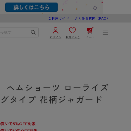
ご利用ガイド
よくある質問（FAQ）
0
ログイン
お気に入り
カート
¥0
合計
ログイン／新規会員登録
カートを見る
】ヘムショーツ ローライズ
ッグタイプ 花柄ジャガード
ブ
スゴスト
買いで5％OFF対象
び
買いで10％OFF対象