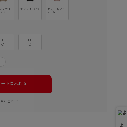
ンチマロ
ブラック（49
グレースワイ
197）
1）
ン（645）
L
LL
○
○
＋
カートに入れる
お問い合わせ