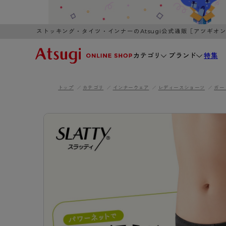
ストッキング・タイツ・インナーのAtsugi公式通販［アツギオ
カテゴリ
ブランド
特集
トップ
カテゴリ
インナーウェア
レディースショーツ
ガー
WOMEN
MEN
K
3,980円以上のご購入で送料無料
全国一律3
ブランドから探す
WOMEN
MEN
K
カテゴリから探す
レッグウェア
インナーウ
カテゴリから探す
ブラ
ストッキング
ブラジャー
- 無地ストッキング
- ノンワ
レッグウェア
AZG
- 柄ストッキング
- ワイヤー
ストッキング
AZGI
アス
インナーウェア
- ショート丈ストッキング
- ブラトッ
- 無地ストッキング
クリ
ブラジャー
ライフスタイルウェア