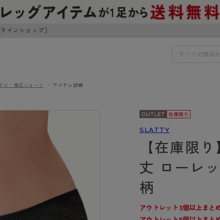
ンラインショップ］
ドル・補正ショーツ
アイテム詳細
IDS
30円でお届けします（沖縄県以外）
IDS
SLATTY
【在庫限り
ェア
ライフスタイルウェア
ンドから探す
商品選びのお手伝い
丈 ローレ
ボトムス
イヤーブラ
トップス
柄
I
お悩み別ガードル
ブラ
ルームウェア・パジャマ
アスティーグ
クリアビューティアクティ
ティーグ
ブラジャー特集
アウトレット3個以上まとめ
プ
アクティブ・スポーツ
アビューティアクティブ
私に似合う、ストッキング選
アウトレット5個以上まとめ