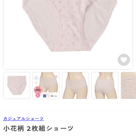
カテゴリから探す
レッグウェア
レッグウエア
レッグウエア
ストッキング
ソックス・靴下
タイツ
ブランドから探す
インナーウェア
インナーウエア
インナーウエア
- 無地ストッキング
クルー・レギュラー丈ソックス
ソックス・靴下
ブラジャー
メンズパンツ
ブラジャー
AZGI
ライフスタイルウェア
ライフスタイルウェア
- 柄ストッキング
スニーカー丈・くるぶし丈ソックス
クルー・レギュラー丈ソックス
商品選びのお手伝い
- ノンワイヤーブラ
ボクサー
ノンワイヤーブラ
ボトムス
ボトムス
アスティーグ
- ショート丈ストッキング
ハイソックス
スニーカー丈・くるぶし丈ソックス
- ワイヤーブラ
トランクス
ワイヤーブラ
トップス
トップス
お悩み別ガードル
クリアビューティアクティブ
ブラジャー特集
ご利用ガイド
- 着圧ストッキング
ハイソックス
- ブラトップ
Tバック・ビキニ
スポーツブラ
ルームウェア・パジャマ
ルームウェア・パジャマ
スゴスト
私に似合う、ストッキング選び
タイツの選び方
- パンティ部レスストッキング
スクールソックス
ショーツ
肌着・インナー
ショーツ
はじめての方へ
アクティブ・スポーツ
フェイクタイツ
タイツ
- レギュラーショーツ
レギュラーショーツ
よくある質問（FAQ）
- スポーツブラ
hotto comfort
- 無地タイツ
- サニタリーショーツ
サニタリーショーツ
サイズ表
- スポーツトップス
Atsugi COLORS
カジュアルショーツ
- 柄タイツ
- ガードル・補正ショーツ
ボクサー
お支払い方法について
- スポーツボトムス
BT
小花柄 2枚組ショーツ
- ひざ下丈タイツ
肌着・インナー
配送方法について
雑貨・小物
スクールタイム