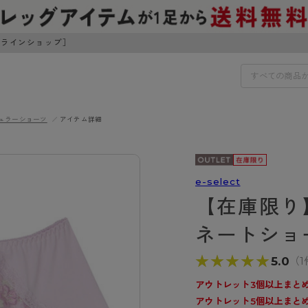
ンラインショップ］
ュラーショーツ
アイテム詳細
IDS
30円でお届けします（沖縄県以外）
IDS
e-select
【在庫限り
ェア
ライフスタイルウェア
ンドから探す
商品選びのお手伝い
ネートショ
ボトムス
イヤーブラ
トップス
★★★★★
★★★★★
5.0
（1
I
お悩み別ガードル
ブラ
ルームウェア・パジャマ
アスティーグ
クリアビューティアクティ
ティーグ
ブラジャー特集
アウトレット3個以上まとめ
プ
アクティブ・スポーツ
アウトレット5個以上まとめ
アビューティアクティブ
私に似合う、ストッキング選