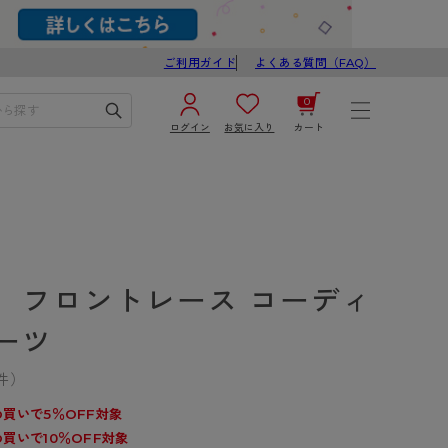
ご利用ガイド
よくある質問（FAQ）
0
ログイン
お気に入り
カート
¥0
合計
ログイン／新規会員登録
カートを見る
】フロントレース コーディ
ーツ
件）
ブ
スゴスト
買いで5％OFF対象
買いで10％OFF対象
び