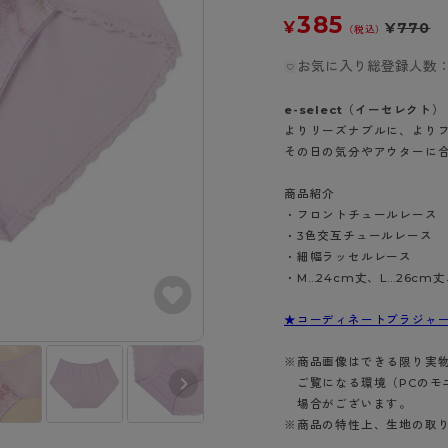
- スポーツブラ
hotto comfort
Atsugi COLORS
スト
タイツの選び方
385
¥
¥
770
ラーショーツ
- スポーツトップス
（税込）
イクタイツ
リーショーツ
- スポーツボトムス
お気に入り総登録人数：
みんなの、みんなの。
CLINICAL
o comfort
ル・補正ショーツ
雑貨・小物
ご利用ガイド
gi COLORS
e-select（イーセレクト）
ナー
よりリーズナブルに、より
七分袖以上）
その日の気分やアウターに
はじめての方へ
ールタイム
ップ
よくある質問（FAQ）
なの、みんなの。
商品紹介
付きインナー
サイズ表
・フロントチュールレース
ICAL
・3色交互チュールレース
お支払い方法について
ジュニ
・細幅ラッセルレース
エア
エア
ライフスタイルウェア
配送方法について
・M…24cm丈、L…26cm丈
ブランド一覧へ
ツ
ボトムス
返品・交換について
ーブラ
トップス
★コーディネートブラジャー（
お問い合わせについて
ラ
ルームウェア・パジャマ
※商品画像はできる限り実
ビキニ
ラ
ご覧になる環境（PCのモ
ナー
場合がございます。
※商品の特性上、生地の取
ショーツ
グレーシア（3
ライラック（62
ピアブルー（87
8）
4）
6）