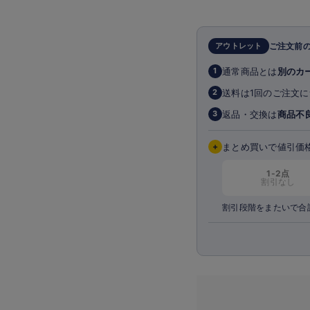
ショーツ
アウトレット
ご注文前
通常商品とは
別のカ
1
送料は1回のご注文に
2
返品・交換は
商品不
3
+
まとめ買いで値引価
1-2点
割引なし
割引段階をまたいで合