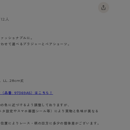
BT
12人
ハイジュニ
ブランド一覧へ
ファッショナブルに。
合わせて選べるブラジャーとペアショーツ。
カテゴリ一覧へ
、LL…28cm丈
品番: 97369AS）はこちら！
物の色に近づけるよう調整しておりますが、
ニタ設定やスマホ画面シール等）により実物と色味が異なる
り位置によりレース・柄の出方に多少の個体差がございます。