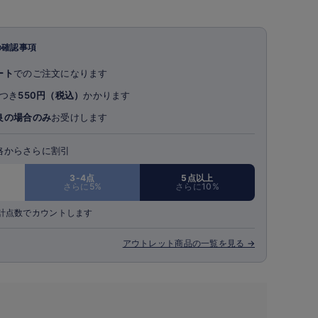
の確認事項
ート
でのご注文になります
つき
550円（税込）
かかります
良の場合のみ
お受けします
格からさらに割引
3-4点
5点以上
さらに5%
さらに10%
計点数でカウントします
アウトレット商品の一覧を見る →