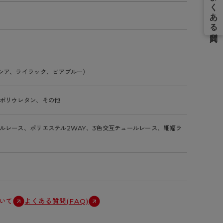
シア、ライラック、ピアブルー）
ポリウレタン、その他
ルレース、ポリエステル2WAY、3色交互チュールレース、細幅ラ
いて
よくある質問(FAQ)