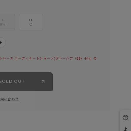
L
LL
庫なし
○
＋
レース コーディネートショーツ(グレーシア（38）-M)」の
SOLD OUT
お問い合わせ