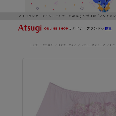
ストッキング・タイツ・インナーのAtsugi公式通販［アツギオ
カテゴリ
ブランド
特集
トップ
カテゴリ
インナーウェア
レディースショーツ
レギ
WOMEN
MEN
K
3,980円以上のご購入で送料無料
全国一律3
ブランドから探す
WOMEN
MEN
K
カテゴリから探す
レッグウェア
インナーウ
カテゴリから探す
ブラ
ストッキング
ブラジャー
- 無地ストッキング
- ノンワ
レッグウェア
AZG
- 柄ストッキング
- ワイヤー
ストッキング
AZGI
アス
インナーウェア
- ショート丈ストッキング
- ブラトッ
- 無地ストッキング
クリ
ブラジャー
ライフスタイルウェア