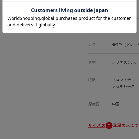
商品コード
84369AS
サイズ
M、L、LL
カラー
全3色（グレー
素材
ポリエステル、
特徴
フロントチュー
ッセルレース
原産国
中国
サイズ表
洗濯表示につ