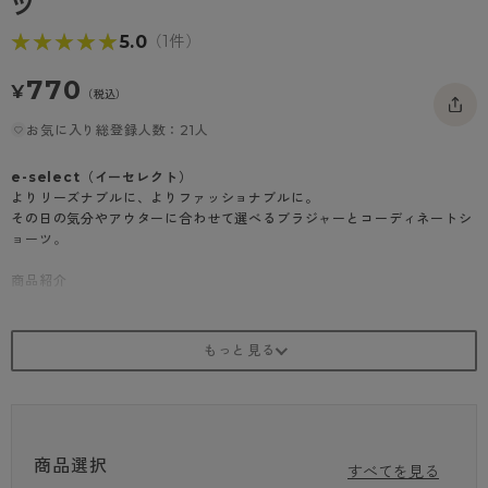
ツ
- 着圧タイツ
- 長袖（七分袖以上）
返品・交換について
みんなの、みんなの。
★★★★★
★★★★★
5.0
（1件）
ソックス・靴下
- タンクトップ
お問い合わせについて
CLINICAL
770
¥
（税込）
レギンス・スパッツ
- カップ付きインナー
ハイジュニ
お気に入り総登録人数：21人
e-select（イーセレクト）
よりリーズナブルに、よりファッショナブルに。
その日の気分やアウターに合わせて選べるブラジャーとコーディネートシ
ョーツ。
商品紹介
フロントレース コーディネートショーツは、エレガントなデザインが魅力
のアイテムです。
フロント部分には、3色の切替チュールレースが施されており、ブラウ
ン、ライトパープル、ハニーローズの色合いが絶妙に組み合わさっていま
す。
細幅のラッセルレースが上品さを引き立て、どの角度から見ても美しい仕
上がりです。
M、L、LLのサイズ展開で、さまざまな体型の方にフィットします。
商品選択
すべてを見る
日常使いはもちろん、特別な日にもぴったりなショーツです。