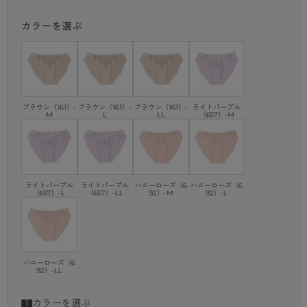
快適な履き心地と華やかなデザインで、毎日をちょっと特別にしてくれま
すよ！
カラーを選ぶ
・フロントチュールレース
・ポリエステル２ＷＡＹ
・３色切替チュールレース
・細幅ラッセルレース
ブラウン（161）-
ブラウン（161）-
ブラウン（161）-
ライトパープル
※商品画像はできる限り実物の色に近づけるよう調整しておりますが、
M
L
LL
（657）-M
ご覧になる環境（PCのモニタ設定やスマホ画面シール等）により
実物と色味が異なる場合がございます。
ライトパープル
ライトパープル
ハニーローズ（6
ハニーローズ（6
（657）-L
（657）-LL
92）-M
92）-L
ハニーローズ（6
92）-LL
カラーを選ぶ