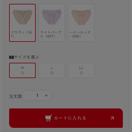
ブラウン（16
ライトパープ
ハニーローズ
1）
ル（657）
（692）
サイズを選ぶ
M
L
LL
○
○
○
－
＋
注文数
カートに入れる