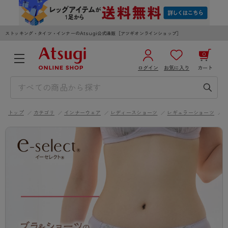
ストッキング・タイツ・インナーのAtsugi公式通販［アツギオンラインショップ］
0
ログイン
お気に入り
カート
3,980円以上のご購入で送料無料
¥0
合計
全国一律330円でお届けします（沖縄県以外）
トップ
カテゴリ
インナーウェア
レディースショーツ
レギュラーショーツ
カートを見る
ログイン／新規会員登録
WOMEN
MEN
KIDS