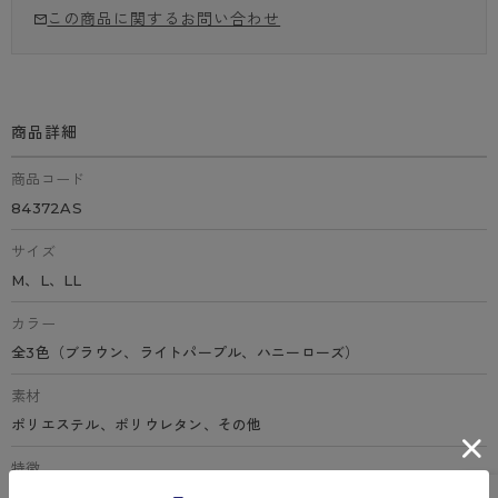
この商品に関するお問い合わせ
商品詳細
商品コード
84372AS
サイズ
M、L、LL
カラー
全3色（ブラウン、ライトパープル、ハニーローズ）
素材
ポリエステル、ポリウレタン、その他
特徴
フロントチュールレース、3色切替チュールレース、細幅ラッセルレー