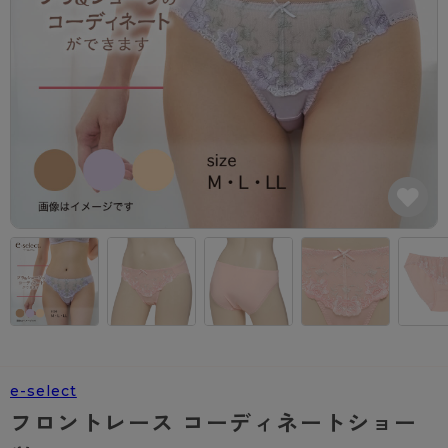
カテゴリから探す
レッグウェア
レッグウエア
レッグウエア
ストッキング
ソックス・靴下
タイツ
ブランドから探す
インナーウェア
インナーウエア
インナーウエア
- 無地ストッキング
クルー・レギュラー丈ソックス
ソックス・靴下
ブラジャー
メンズパンツ
ブラジャー
AZGI
ライフスタイルウェア
ライフスタイルウェア
- 柄ストッキング
スニーカー丈・くるぶし丈ソックス
クルー・レギュラー丈ソックス
商品選びのお手伝い
- ノンワイヤーブラ
ボクサー
ノンワイヤーブラ
ボトムス
ボトムス
アスティーグ
- ショート丈ストッキング
ハイソックス
スニーカー丈・くるぶし丈ソックス
- ワイヤーブラ
トランクス
ワイヤーブラ
トップス
トップス
お悩み別ガードル
クリアビューティアクティブ
ブラジャー特集
ご利用ガイド
- 着圧ストッキング
ハイソックス
- ブラトップ
Tバック・ビキニ
スポーツブラ
ルームウェア・パジャマ
ルームウェア・パジャマ
スゴスト
私に似合う、ストッキング選び
タイツの選び方
- パンティ部レスストッキング
スクールソックス
ショーツ
肌着・インナー
ショーツ
はじめての方へ
アクティブ・スポーツ
フェイクタイツ
タイツ
- レギュラーショーツ
レギュラーショーツ
よくある質問（FAQ）
- スポーツブラ
hotto comfort
- 無地タイツ
- サニタリーショーツ
サニタリーショーツ
サイズ表
- スポーツトップス
Atsugi COLORS
e-select
- 柄タイツ
- ガードル・補正ショーツ
ボクサー
お支払い方法について
- スポーツボトムス
BT
フロントレース コーディネートショー
- ひざ下丈タイツ
肌着・インナー
配送方法について
雑貨・小物
スクールタイム