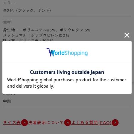
カラー
全2色（ブラック、ミント）
素材
身生地：：ポリエステル85%、ポリウレタン15%
メッシュマチ：ポリプロピレン100%
防水布：ポリエステル100％
その他（レース：ナイロン、ポリウレタン/吸収体：キュプラ、アクリ
ル、レーヨン ）
特徴
吸水量10ml、水分ケアショーツ、パンティライナー機能付ショーツ、
浮きマチ仕様(羽つき対応)、肌側マチにメッシュ素材を使用、防水布(透
湿）
原産国
中国
サイズ表
洗濯表示について
よくある質問(FAQ)