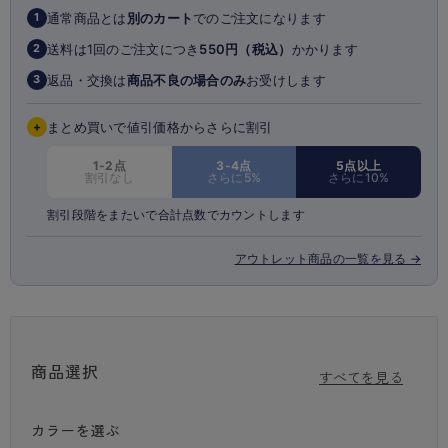
通常商品とは
別のカート
でのご注文になります
1
見た目もはき心地も普通のショーツ感覚で、使い捨てシートのカサカサ感
や不快感を軽減！
送料は1回のご注文につき
550円（税込）
かかります
2
返品・交換は
商品不良の場合のみ
お受けします
3
マチ(クロッチ)部分は、吸水拡散機能ににすぐれた生地を表面にした6層
構造。
真ん中に吸収体が内蔵されているので、しっかりとした吸収力がありま
+
まとめ買いで値引価格からさらに割引
す。
肌に触れる面は水分を吸収してもベタつきにくいサラッフィーシートを使
1-2点
3-4点
5点以上
割引なし
さらに5%
さらに10%
用しているので、 通常のショーツよりもさらっとした肌あたりです。
防水シートを使用することで水分が漏れにくく、アウターへの染みだしも
割引段階をまたいで合計点数でカウントします
防止します。
汗などの水分もマチ部分が吸収してくれるので、暑い夏の時期もべたつき
アウトレット商品の一覧を見る →
が気になりにくいです。
浮きマチ構造なので羽つきナプキンとも併用可能です。
身生地は伸縮性のあるポリエステルベア天竺素材を使用。 しっかりとした
はき心地ながらも、やさしく身体にフィットします。
商品選択
すべてを見る
・6層構造マチ（メッシュ吸収拡散素材×1、吸収体×2、防水布×2、撥水布
×1）
・羽つきナプキン対応の浮きマチ仕様
カラーを選ぶ
・少ない日や軽い日の水分ケアに対応