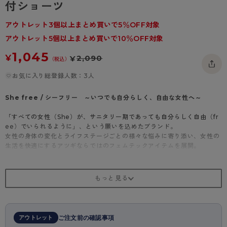
付ショーツ
- 着圧タイツ
- 長袖（七分袖以上）
返品・交換について
みんなの、みんなの。
アウトレット3個以上まとめ買いで5％OFF対象
ソックス・靴下
- タンクトップ
お問い合わせについて
CLINICAL
アウトレット5個以上まとめ買いで10％OFF対象
レギンス・スパッツ
- カップ付きインナー
ハイジュニ
1,045
¥
2,090
¥
（税込）
お気に入り総登録人数：3人
She free / シーフリー ～いつでも自分らしく、自由な女性へ～
「すべての女性（She）が、サニタリー期であっても自分らしく自由（fr
ee）でいられるように」、という願いを込めたブランド。
女性の身体の変化とライフステージごとの様々な悩みに寄り添い、女性の
生活を快適にするアツギならではのフェムテックアイテムを展開。
<商品紹介>
少ない日や軽い日の水分ケアに！
【吸水量10ml】吸水機能付ショーツ
～しっかり吸水、だけど肌あたりはさらっと！～
女性の悩みのひとつ、少ない日や軽い日の水分対策をサポートする『吸水
アウトレット
ご注文前の確認事項
機能付ショーツ』です。