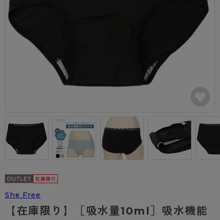
カテゴリから探す
レッグウェア
レッグウエア
レッグウエア
ストッキング
ソックス・靴下
タイツ
ブランドから探す
インナーウェア
インナーウエア
インナーウエア
- 無地ストッキング
クルー・レギュラー丈ソックス
ソックス・靴下
ブラジャー
メンズパンツ
ブラジャー
AZGI
ライフスタイルウェア
ライフスタイルウェア
- 柄ストッキング
スニーカー丈・くるぶし丈ソックス
クルー・レギュラー丈ソックス
商品選びのお手伝い
- ノンワイヤーブラ
ボクサー
ノンワイヤーブラ
ボトムス
ボトムス
アスティーグ
- ショート丈ストッキング
ハイソックス
スニーカー丈・くるぶし丈ソックス
- ワイヤーブラ
トランクス
ワイヤーブラ
トップス
トップス
お悩み別ガードル
クリアビューティアクティブ
ブラジャー特集
ご利用ガイド
- 着圧ストッキング
ハイソックス
- ブラトップ
Tバック・ビキニ
スポーツブラ
ルームウェア・パジャマ
ルームウェア・パジャマ
スゴスト
私に似合う、ストッキング選び
タイツの選び方
- パンティ部レスストッキング
スクールソックス
ショーツ
肌着・インナー
ショーツ
はじめての方へ
アクティブ・スポーツ
フェイクタイツ
タイツ
- レギュラーショーツ
レギュラーショーツ
よくある質問（FAQ）
- スポーツブラ
hotto comfort
- 無地タイツ
- サニタリーショーツ
サニタリーショーツ
サイズ表
- スポーツトップス
Atsugi COLORS
- 柄タイツ
- ガードル・補正ショーツ
ボクサー
お支払い方法について
- スポーツボトムス
She Free
BT
【在庫限り】［吸水量10ml］吸水機能
- ひざ下丈タイツ
肌着・インナー
配送方法について
雑貨・小物
スクールタイム