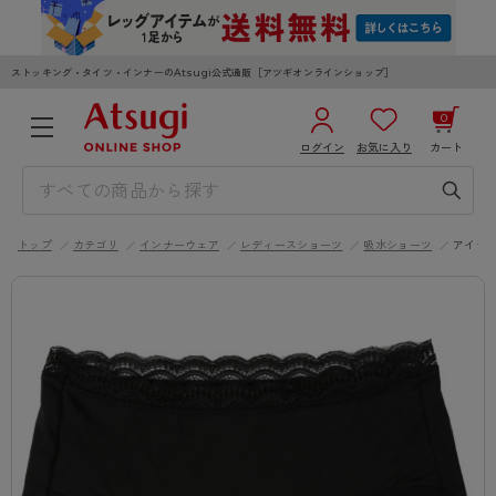
ストッキング・タイツ・インナーのAtsugi公式通販［アツギオンラインショップ］
0
ログイン
お気に入り
カート
3,980円以上のご購入で送料無料
¥0
合計
全国一律330円でお届けします（沖縄県以外）
トップ
カテゴリ
インナーウェア
レディースショーツ
吸水ショーツ
アイテ
カートを見る
ログイン／新規会員登録
WOMEN
MEN
KIDS