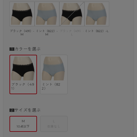
※汚れてしまった場合は、軽く予洗いをしてから洗濯機の利用をおすすめ
します。
※こちらは吸水量10mlのタイプです。
※吸水量で選べる3タイプ展開。（3ml, 5ml, 10ml）
ブラック（491）-
ミント（822）-
ブラック（491）-
ミント（822）-L
M
M
L
カラーを選ぶ
ブラック（49
ミント（82
1）
2）
サイズを選ぶ
M
L
10点以下
在庫なし