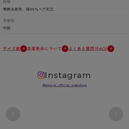
特徴
無撚糸使用、綿95%ベア天竺
原産国
中国
サイズ表
洗濯表示について
よくある質問(FAQ)
Instagram
@atsugi_official_webshop