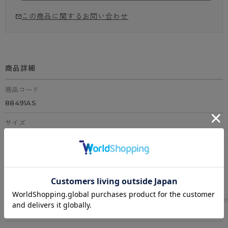
この商品に関するお問い合わせ
商品詳細
商品コード
88491AS
サイズ
M、L、LL
カラー
全4色（ジュエルブルー、ハニーローズ、クリーム、ミント）
素材
身生地：綿95%、ポリウレタン5%
テープ： ナイロン90%、ポリウレタン10％