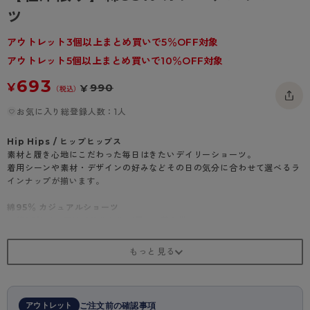
- 着圧タイツ
ツ
- 長袖（七分袖以上）
返品・交換について
みんなの、みんなの。
ソックス・靴下
- タンクトップ
お問い合わせについて
アウトレット3個以上まとめ買いで5％OFF対象
CLINICAL
アウトレット5個以上まとめ買いで10％OFF対象
レギンス・スパッツ
- カップ付きインナー
ハイジュニ
693
¥
990
¥
（税込）
お気に入り総登録人数：1人
Hip Hips / ヒップヒップス
素材と履き心地にこだわった毎日はきたいデイリーショーツ。
着用シーンや素材・デザインの好みなどその日の気分に合わせて選べるラ
インナップが揃います。
綿95％ カジュアルショーツ
・綿95％ベア天竺で肌あたりが優しい着心地
・M…24cm丈、L…26cm丈、LL…28cm丈
アウトレット
ご注文前の確認事項