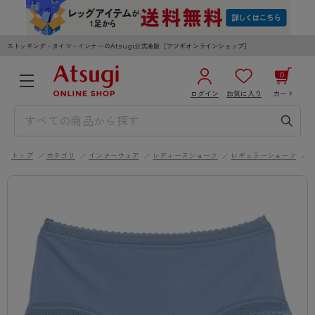
ストッキング・タイツ・インナーのAtsugi公式通販［アツギオンラインショップ］
0
ログイン
お気に入り
カート
3,980円以上のご購入で送料無料
¥0
合計
全国一律330円でお届けします（沖縄県以外）
トップ
カテゴリ
インナーウェア
レディースショーツ
レギュラーショーツ
カートを見る
ログイン／新規会員登録
WOMEN
MEN
KIDS