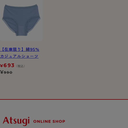
【在庫限り】綿95%
カジュアルショーツ
693
¥
（税込）
¥
990