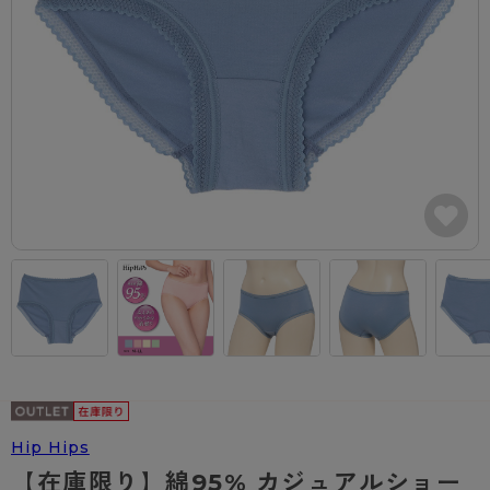
カテゴリから探す
レッグウェア
レッグウエア
レッグウエア
ストッキング
ソックス・靴下
タイツ
ブランドから探す
インナーウェア
インナーウエア
インナーウエア
- 無地ストッキング
クルー・レギュラー丈ソックス
ソックス・靴下
ブラジャー
メンズパンツ
ブラジャー
AZGI
ライフスタイルウェア
ライフスタイルウェア
- 柄ストッキング
スニーカー丈・くるぶし丈ソックス
クルー・レギュラー丈ソックス
商品選びのお手伝い
- ノンワイヤーブラ
ボクサー
ノンワイヤーブラ
ボトムス
ボトムス
アスティーグ
- ショート丈ストッキング
ハイソックス
スニーカー丈・くるぶし丈ソックス
- ワイヤーブラ
トランクス
ワイヤーブラ
トップス
トップス
お悩み別ガードル
クリアビューティアクティブ
ブラジャー特集
ご利用ガイド
- 着圧ストッキング
ハイソックス
- ブラトップ
Tバック・ビキニ
スポーツブラ
ルームウェア・パジャマ
ルームウェア・パジャマ
スゴスト
私に似合う、ストッキング選び
タイツの選び方
- パンティ部レスストッキング
スクールソックス
ショーツ
肌着・インナー
ショーツ
はじめての方へ
アクティブ・スポーツ
フェイクタイツ
タイツ
- レギュラーショーツ
レギュラーショーツ
よくある質問（FAQ）
- スポーツブラ
hotto comfort
- 無地タイツ
- サニタリーショーツ
サニタリーショーツ
サイズ表
- スポーツトップス
Atsugi COLORS
- 柄タイツ
- ガードル・補正ショーツ
ボクサー
お支払い方法について
- スポーツボトムス
BT
Hip Hips
- ひざ下丈タイツ
肌着・インナー
配送方法について
雑貨・小物
スクールタイム
【在庫限り】綿95% カジュアルショー