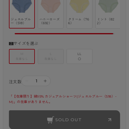
ジュエルブル
ハニーローズ
クリーム（76
ミント（82
ー（518）
（692）
6）
2）
サイズを選ぶ
M
L
LL
在庫なし
在庫なし
○
－
＋
注文数
「【在庫限り】綿95% カジュアルショーツ(ジュエルブルー（518）-
M)」の在庫がありません。
SOLD OUT