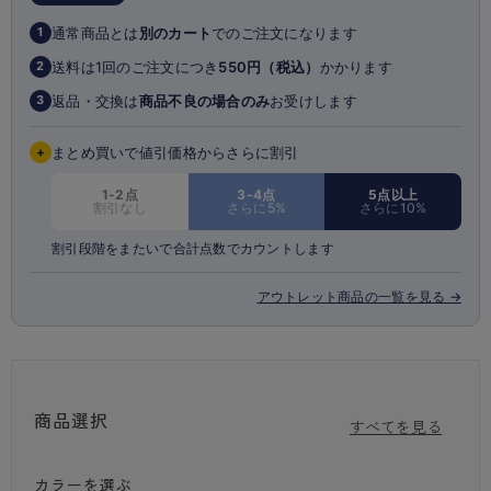
通常商品とは
別のカート
でのご注文になります
1
送料は1回のご注文につき
550円（税込）
かかります
2
返品・交換は
商品不良の場合のみ
お受けします
3
+
まとめ買いで値引価格からさらに割引
1-2点
3-4点
5点以上
割引なし
さらに5%
さらに10%
割引段階をまたいで合計点数でカウントします
アウトレット商品の一覧を見る →
商品選択
すべてを見る
カラーを選ぶ