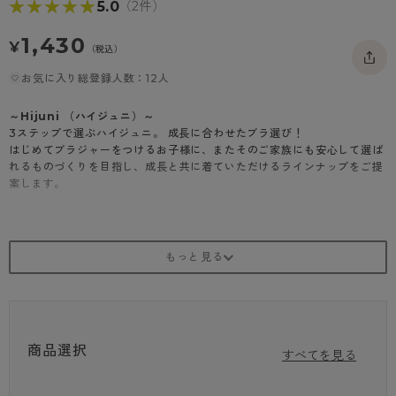
★★★★★
★★★★★
5.0
（2件）
- 着圧タイツ
- 長袖（七分袖以上）
返品・交換について
みんなの、みんなの。
1,430
¥
ソックス・靴下
（税込）
- タンクトップ
お問い合わせについて
CLINICAL
お気に入り総登録人数：12人
レギンス・スパッツ
- カップ付きインナー
ハイジュニ
～Hijuni （ハイジュニ）～
3ステップで選ぶハイジュニ。 成長に合わせたブラ選び！
はじめてブラジャーをつけるお子様に、またそのご家族にも安心して選ば
れるものづくりを目指し、成長と共に着ていただけるラインナップをご提
案します。
・STEP1：トップの周りがふくらみはじめる
・STEP2：バスト全体がふくらみはじめる
・STEP3：バスト全体が丸みをおびる
Hijuniのポイント
①３段階のステップで選べるラインナップ
②選びやすいサイズ展開
③綿混素材や吸汗速乾機能など、成長期ならではの嬉しい機能が充実
商品選択
すべてを見る
【Step2】バスト全体がふくらみはじめる
・着心地の良い綿混素材