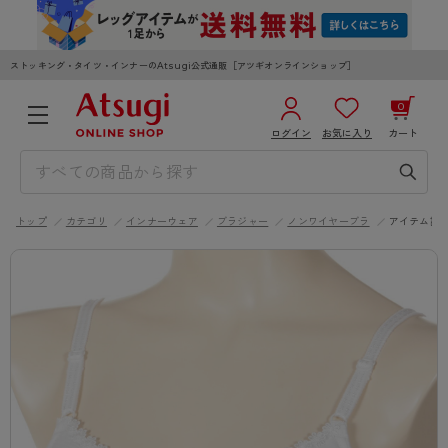
ストッキング・タイツ・インナーのAtsugi公式通販［アツギオンラインショップ］
0
ログイン
お気に入り
カート
3,980円以上のご購入で送料無料
¥0
合計
全国一律330円でお届けします（沖縄県以外）
トップ
カテゴリ
インナーウェア
ブラジャー
ノンワイヤーブラ
アイテム詳
カートを見る
ログイン／新規会員登録
WOMEN
MEN
KIDS