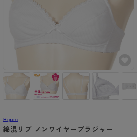
カテゴリから探す
レッグウェア
レッグウエア
レッグウエア
ストッキング
ソックス・靴下
タイツ
ブランドから探す
インナーウェア
インナーウエア
インナーウエア
- 無地ストッキング
クルー・レギュラー丈ソックス
ソックス・靴下
ブラジャー
メンズパンツ
ブラジャー
AZGI
ライフスタイルウェア
ライフスタイルウェア
- 柄ストッキング
スニーカー丈・くるぶし丈ソックス
クルー・レギュラー丈ソックス
商品選びのお手伝い
- ノンワイヤーブラ
ボクサー
ノンワイヤーブラ
ボトムス
ボトムス
アスティーグ
- ショート丈ストッキング
ハイソックス
スニーカー丈・くるぶし丈ソックス
- ワイヤーブラ
トランクス
ワイヤーブラ
トップス
トップス
お悩み別ガードル
クリアビューティアクティブ
ブラジャー特集
ご利用ガイド
- 着圧ストッキング
ハイソックス
- ブラトップ
Tバック・ビキニ
スポーツブラ
ルームウェア・パジャマ
ルームウェア・パジャマ
スゴスト
私に似合う、ストッキング選び
タイツの選び方
- パンティ部レスストッキング
スクールソックス
ショーツ
肌着・インナー
ショーツ
はじめての方へ
アクティブ・スポーツ
フェイクタイツ
タイツ
- レギュラーショーツ
レギュラーショーツ
よくある質問（FAQ）
- スポーツブラ
hotto comfort
- 無地タイツ
- サニタリーショーツ
サニタリーショーツ
サイズ表
- スポーツトップス
Atsugi COLORS
Hijuni
- 柄タイツ
- ガードル・補正ショーツ
ボクサー
お支払い方法について
- スポーツボトムス
BT
綿混リブ ノンワイヤーブラジャー
- ひざ下丈タイツ
肌着・インナー
配送方法について
雑貨・小物
スクールタイム