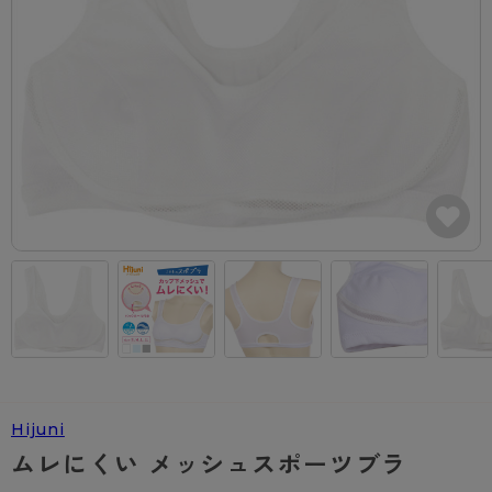
カテゴリから探す
レッグウェア
レッグウエア
レッグウエア
ストッキング
ソックス・靴下
タイツ
ブランドから探す
インナーウェア
インナーウエア
インナーウエア
- 無地ストッキング
クルー・レギュラー丈ソックス
ソックス・靴下
ブラジャー
メンズパンツ
ブラジャー
AZGI
ライフスタイルウェア
ライフスタイルウェア
- 柄ストッキング
スニーカー丈・くるぶし丈ソックス
クルー・レギュラー丈ソックス
商品選びのお手伝い
- ノンワイヤーブラ
ボクサー
ノンワイヤーブラ
ボトムス
ボトムス
アスティーグ
- ショート丈ストッキング
ハイソックス
スニーカー丈・くるぶし丈ソックス
- ワイヤーブラ
トランクス
ワイヤーブラ
トップス
トップス
お悩み別ガードル
クリアビューティアクティブ
ブラジャー特集
ご利用ガイド
- 着圧ストッキング
ハイソックス
- ブラトップ
Tバック・ビキニ
スポーツブラ
ルームウェア・パジャマ
ルームウェア・パジャマ
スゴスト
私に似合う、ストッキング選び
タイツの選び方
- パンティ部レスストッキング
スクールソックス
ショーツ
肌着・インナー
ショーツ
はじめての方へ
アクティブ・スポーツ
フェイクタイツ
タイツ
- レギュラーショーツ
レギュラーショーツ
よくある質問（FAQ）
- スポーツブラ
hotto comfort
- 無地タイツ
- サニタリーショーツ
サニタリーショーツ
サイズ表
- スポーツトップス
Atsugi COLORS
Hijuni
- 柄タイツ
- ガードル・補正ショーツ
ボクサー
お支払い方法について
- スポーツボトムス
BT
ムレにくい メッシュスポーツブラ
- ひざ下丈タイツ
肌着・インナー
配送方法について
雑貨・小物
スクールタイム