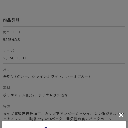
商品詳細
商品コード
93194AS
サイズ
S、M、L、LL
カラー
全3色（グレー、シャインホワイト、パールブルー）
素材
ポリエステル85%、ポリウレタン15%
特徴
カップ裏吸汗速乾加工、カップ下アンダーメッシュ、よく伸びるストレ
ッチメッシュ、動きやすいUバック、通気性の良いバックホール