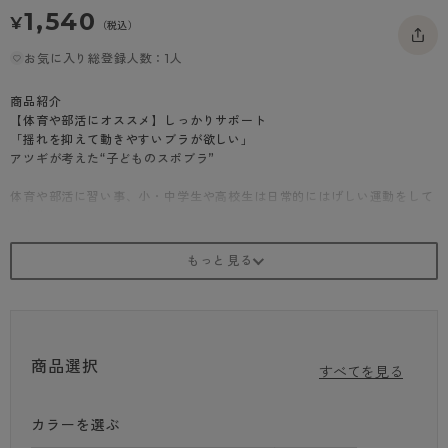
1,540
- 着圧タイツ
- 長袖（七分袖以上）
返品・交換について
¥
みんなの、みんなの。
（税込）
ソックス・靴下
- タンクトップ
お問い合わせについて
お気に入り総登録人数：1人
CLINICAL
レギンス・スパッツ
- カップ付きインナー
ハイジュニ
商品紹介
【体育や部活にオススメ】しっかりサポート
「揺れを抑えて動きやすいブラが欲しい」
アツギが考えた“子どものスポブラ”
体育や部活に習い事、小・中学生や高校生は日常的にはげしい運動をして
います。
ハイジュニはデリケートな成長期の胸を優しくサポート、アクティブな動
きを制限しません。
【サポート目安：★☆☆☆】
汗がたまりやすいアンダー部分とカップ裏はメッシュ素材でムレにくい
水分をすばやく吸収して、すぐに乾く「吸汗速乾」でサラッと快適
熱がこもりやすい背中側に「バックホール」があることで涼しく、アンダ
ーもよく伸びる！
商品選択
大きく開いた「Uバック」でうしろ襟元からちら見えしにくい
すべてを見る
しっかりフィットして動きやすいストレッチメッシュ素材
カラーを選ぶ