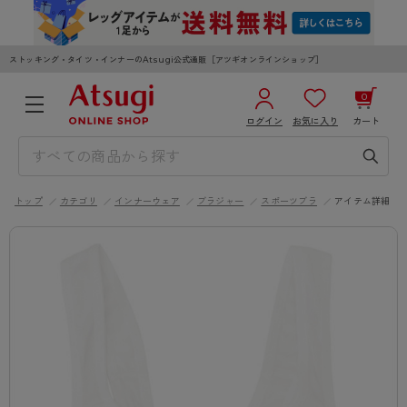
ストッキング・タイツ・インナーのAtsugi公式通販［アツギオンラインショップ］
0
ログイン
お気に入り
カート
3,980円以上のご購入で送料無料
¥0
合計
全国一律330円でお届けします（沖縄県以外）
トップ
カテゴリ
インナーウェア
ブラジャー
スポーツブラ
アイテム詳細
カートを見る
ログイン／新規会員登録
WOMEN
MEN
KIDS