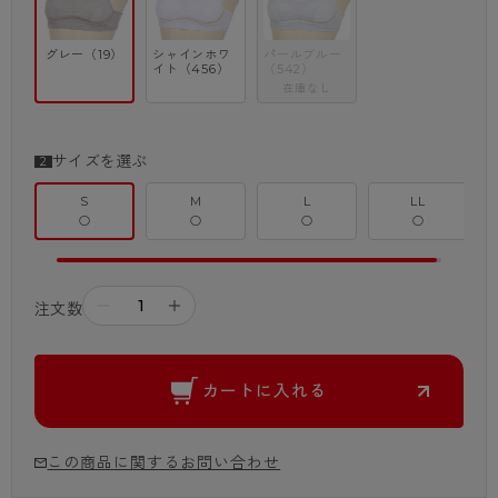
グレー（19）
シャインホワ
パールブルー
イト（456）
（542）
在庫なし
サイズを選ぶ
S
M
L
LL
○
○
○
○
－
＋
注文数
カートに入れる
この商品に関するお問い合わせ