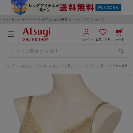
ストッキング・タイツ・インナーのAtsugi公式通販［アツギオンラインショップ］
0
ログイン
お気に入り
カート
3,980円以上のご購入で送料無料
¥0
合計
全国一律330円でお届けします（沖縄県以外）
トップ
カテゴリ
インナーウェア
ブラジャー
ワイヤーブラ
アイテム詳細
カートを見る
ログイン／新規会員登録
WOMEN
MEN
KIDS