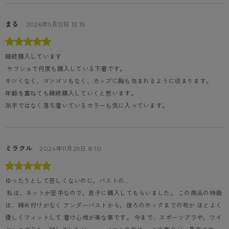
まる
2026年5月12日 13:15
継続購入しています
 ヤフショで何度も購入している下着です。

キツくなく、ゴソゴソもなく、カップに胸も包まれるように収まります。

年齢を重ねても継続購入していくと思います。

派手ではなく落ち着いているカラーも気に入っています。
ミラクル
2024年11月29日 8:10
ゆったりとして苦しくないのに，バストの…
 私は，ネットが苦手なので，息子に購入してもらいました。 この商品の特徴
は、締め付けがなく アンダーバストから，後ろのホックまでの布が ほどよく
優しくフィットして 着け心地が楽な事です。 今まで、スポーツブラや，ワイ