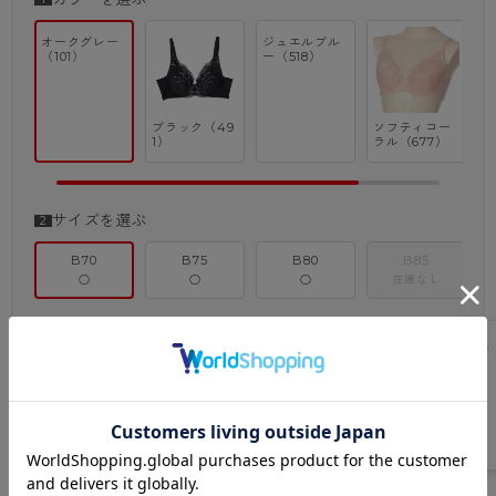
オークグレー
ジュエルブル
ゴ
（101）
ー（518）
5
ブラック（49
ソフティコー
1）
ラル（677）
サイズを選ぶ
B70
B75
B80
B85
○
○
○
在庫なし
－
＋
注文数
カートに入れる