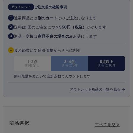
＜バストの下垂が気になる方に＞
アウトレット
ご注文前の確認事項
・リフトアップパネルで脇流れをケアして整える
・脇高ヘム仕様で脇肉をフラットに整える
通常商品とは
別のカート
でのご注文になります
1
・バックはUライン設計で背中スッキリ
・ソフトワイヤーで安定感のある付け心地
送料は1回のご注文につき
550円（税込）
かかります
2
返品・交換は
商品不良の場合のみ
お受けします
3
※商品画像はできる限り実物の色に近づけるよう調整しておりますが、
ご覧になる環境（PCのモニタ設定やスマホ画面シール等）により実物
と色味が異なる
+
まとめ買いで値引価格からさらに割引
場合がございます。
1-2点
3-4点
5点以上
割引なし
さらに5%
さらに10%
割引段階をまたいで合計点数でカウントします
アウトレット商品の一覧を見る →
商品選択
すべてを見る