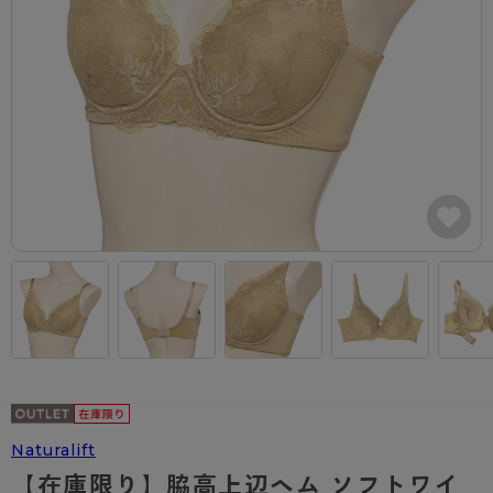
カテゴリから探す
レッグウェア
レッグウエア
レッグウエア
ストッキング
ソックス・靴下
タイツ
ブランドから探す
インナーウェア
インナーウエア
インナーウエア
- 無地ストッキング
クルー・レギュラー丈ソックス
ソックス・靴下
ブラジャー
メンズパンツ
ブラジャー
AZGI
ライフスタイルウェア
ライフスタイルウェア
- 柄ストッキング
スニーカー丈・くるぶし丈ソックス
クルー・レギュラー丈ソックス
商品選びのお手伝い
- ノンワイヤーブラ
ボクサー
ノンワイヤーブラ
ボトムス
ボトムス
アスティーグ
- ショート丈ストッキング
ハイソックス
スニーカー丈・くるぶし丈ソックス
- ワイヤーブラ
トランクス
ワイヤーブラ
トップス
トップス
お悩み別ガードル
クリアビューティアクティブ
ブラジャー特集
ご利用ガイド
- 着圧ストッキング
ハイソックス
- ブラトップ
Tバック・ビキニ
スポーツブラ
ルームウェア・パジャマ
ルームウェア・パジャマ
スゴスト
私に似合う、ストッキング選び
タイツの選び方
- パンティ部レスストッキング
スクールソックス
ショーツ
肌着・インナー
ショーツ
はじめての方へ
アクティブ・スポーツ
フェイクタイツ
タイツ
- レギュラーショーツ
レギュラーショーツ
よくある質問（FAQ）
- スポーツブラ
hotto comfort
- 無地タイツ
- サニタリーショーツ
サニタリーショーツ
サイズ表
- スポーツトップス
Atsugi COLORS
- 柄タイツ
- ガードル・補正ショーツ
ボクサー
お支払い方法について
- スポーツボトムス
BT
Naturalift
- ひざ下丈タイツ
肌着・インナー
配送方法について
雑貨・小物
スクールタイム
【在庫限り】脇高上辺ヘム ソフトワイ