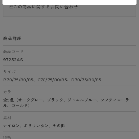
この商品に関するお問い合わせ
商品詳細
商品コード
97252AS
サイズ
B70/75/80/85、C70/75/80/85、D70/75/80/85
カラー
全5色（オークグレー、ブラック、ジュエルブルー、ソフティコーラ
ル、ゴールド）
素材
ナイロン、ポリウレタン、その他
特徴