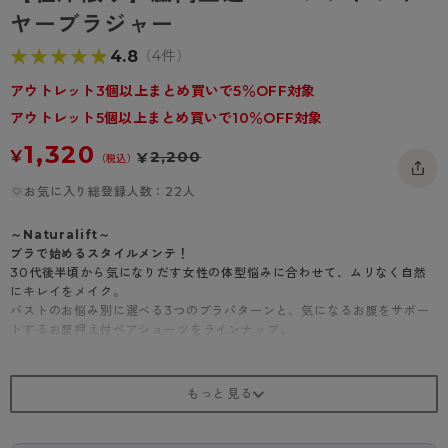
- 着圧タイツ
ヤーブラジャー
- 長袖（七分袖以上）
返品・交換について
みんなの、みんなの。
★★★★★
★★★★★
4.8
（4件）
ソックス・靴下
- タンクトップ
お問い合わせについて
CLINICAL
アウトレット3個以上まとめ買いで5％OFF対象
レギンス・スパッツ
- カップ付きインナー
ハイジュニ
アウトレット5個以上まとめ買いで10％OFF対象
1,320
¥
2,200
¥
（税込）
お気に入り総登録人数：22人
～Naturalift～
ブラで始めるスタイルメンテ！
30代後半頃から気になりだす女性の体型悩みに合わせて、ムリなく自然
にキレイをメイク。
バストのお悩み別に選べる3つのブラパターンと、気になるお腹をサポー
トするお腹押え付ペアショーツをラインナップ。
・お悩み1：デコルテのそげ
・お悩み2：バストが 横に広がる
・お悩み3：位置が下がった
【お悩み3】位置が下がった