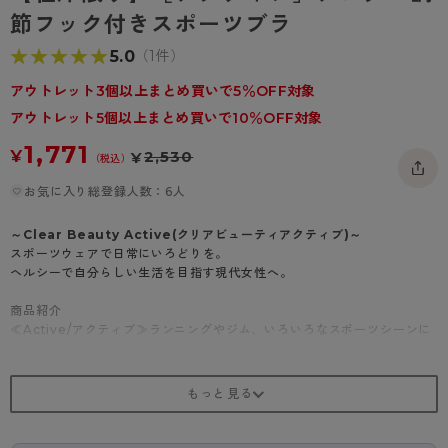
- 着圧タイツ
節フック付きスポーツブラ
- 長袖（七分袖以上）
返品・交換について
みんなの、みんなの。
★★★★★
★★★★★
5.0
（1件）
ソックス・靴下
- タンクトップ
お問い合わせについて
CLINICAL
アウトレット3個以上まとめ買いで5％OFF対象
レギンス・スパッツ
- カップ付きインナー
ハイジュニ
アウトレット5個以上まとめ買いで10％OFF対象
1,771
¥
2,530
¥
（税込）
お気に入り総登録人数：6人
～Clear Beauty Active(クリアビューティアクティブ)～
スポーツウェアで日常にいろどりを。
ヘルシーで自分らしい生活を目指す現代女性へ。
商品紹介
≪Active/アクティブ≫ランニングやジム、いろいろなスポーツシーンに
おすすめ
アンダー調節フック付きスポーツブラ
アンダーの長さを調節できるからしっかりフィット
ホールドパワーネットでバスト揺れをしっかり抑える
フロントフック5段階調節