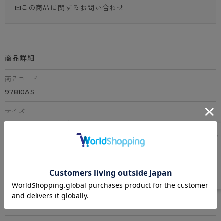
この商品に関するお問い合わせ
商品詳細
商品コード
97810AS
サイズ
M:バスト79～87cm/アンダー68～78cm
L:バスト86～94cm/アンダー73～83cm
LL:バスト93～101cm/アンダー78～86cm
カラー
全4色（グレー、ブラック、ピーコックブルー、アプリコット）
素材
身生地：ナイロン、ポリウレタン