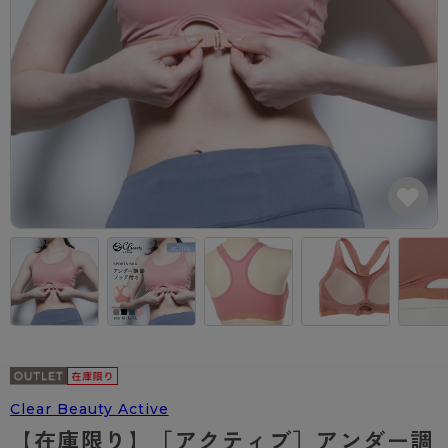
カテゴリから探す
レッグウェア
レッグウエア
レッグウエア
ストッキング
ソックス・靴下
タイツ
ブランドから探す
インナーウェア
インナーウエア
インナーウエア
- 無地ストッキング
クルー・レギュラー丈ソックス
ソックス・靴下
ブラジャー
メンズパンツ
ブラジャー
AZGI
ライフスタイルウェア
ライフスタイルウェア
- 柄ストッキング
スニーカー丈・くるぶし丈ソックス
クルー・レギュラー丈ソックス
商品選びのお手伝い
- ノンワイヤーブラ
ボクサー
ノンワイヤーブラ
ボトムス
ボトムス
アスティーグ
- ショート丈ストッキング
ハイソックス
スニーカー丈・くるぶし丈ソックス
- ワイヤーブラ
トランクス
ワイヤーブラ
トップス
トップス
お悩み別ガードル
クリアビューティアクティブ
ブラジャー特集
ご利用ガイド
- 着圧ストッキング
ハイソックス
- ブラトップ
Tバック・ビキニ
スポーツブラ
ルームウェア・パジャマ
ルームウェア・パジャマ
スゴスト
私に似合う、ストッキング選び
タイツの選び方
- パンティ部レスストッキング
スクールソックス
ショーツ
肌着・インナー
ショーツ
はじめての方へ
アクティブ・スポーツ
フェイクタイツ
タイツ
- レギュラーショーツ
レギュラーショーツ
よくある質問（FAQ）
- スポーツブラ
hotto comfort
- 無地タイツ
- サニタリーショーツ
サニタリーショーツ
サイズ表
- スポーツトップス
Atsugi COLORS
- 柄タイツ
- ガードル・補正ショーツ
ボクサー
お支払い方法について
- スポーツボトムス
BT
Clear Beauty Active
- ひざ下丈タイツ
肌着・インナー
配送方法について
雑貨・小物
スクールタイム
【在庫限り】［アクティブ］アンダー調