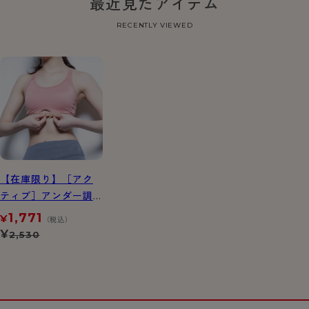
最近見たアイテム
RECENTLY VIEWED
【在庫限り】［アク
ティブ］アンダー調
節フック付きスポー
1,771
¥
（税込）
ツブラ
¥
2,530