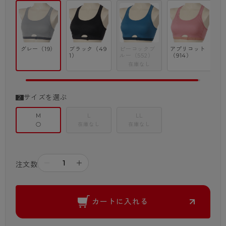
グレー（19）
ブラック（49
ピーコックブ
アプリコット
1）
ルー（552）
（914）
在庫なし
サイズを選ぶ
M
L
LL
○
在庫なし
在庫なし
－
＋
注文数
カートに入れる