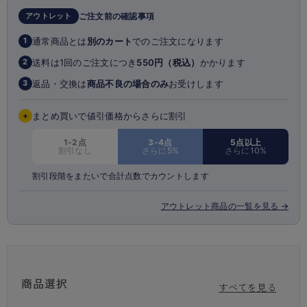
アンダーの長さを簡単に調節できるフロントホック付き。
アウトレット
ご注文前の確認事項
体形の変化やその日の運動強度に合わせて着用いただけます。
通常商品とは
別のカート
でのご注文になります
1
縫い付けカップでズレにくい
成形カップは縫い付け仕様なので、大きく動いてもズレにくく、洗濯して
送料は1回のご注文につき
550円（税込）
かかります
2
もヨレにくい。
返品・交換は
商品不良の場合のみ
お受けします
3
穴の空いたウレタンカップを使用しているので、通気性に優れ、熱がこも
りにくい。
+
まとめ買いで値引価格からさらに割引
動きにしっかりフィット
伸縮性にすぐれたストレッチメッシュ素材を使用。
1-2点
3-4点
5点以上
割引なし
さらに5%
さらに10%
肩の動きを妨げないY型バックで大胆な動きにもしっかりフィット。
身生地は汗をかいてもすぐに吸収し、さっと乾きやすい吸汗速乾加工つ
割引段階をまたいで合計点数でカウントします
き。
アウトレット商品の一覧を見る →
ちくちくしない！タグレス仕様（洗濯表示直接プリント）
洗濯表示が生地に直接プリントされているので、タグが肌に擦れる不快感
がありません。
快適な着用感で、ワークアウトやトレーニングに集中できます。
商品選択
※撮影時の照明等により実際の商品と色味が異なる場合がございます。
すべてを見る
※お使いのスマホ・PCのモニターの明暗度設定によっては見え方に差が