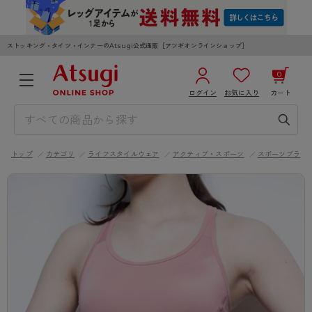
ストッキング・タイツ・インナーのAtsugi公式通販［アツギオンラインショップ］
0
ログイン
お気に入り
カート
3,980円以上のご購入で送料無料
¥0
合計
全国一律330円でお届けします（沖縄県以外）
トップ
カテゴリ
ライフスタイルウェア
アクティブ・スポーツ
スポーツブラ
カートを見る
ログイン／新規会員登録
WOMEN
MEN
KIDS