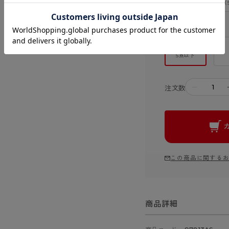
1）
ー（
サイズを選ぶ
M
5点以下
－
注文数
この商品に関する
商品詳細