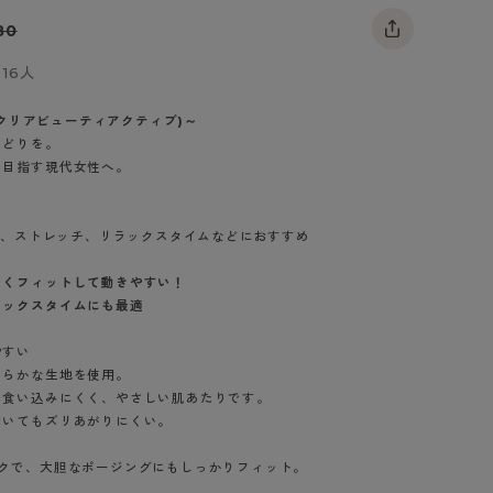
BT
80
16人
ハイジュニ
ive(クリアビューティアクティブ)～
ブランド一覧へ
ろどりを。
を目指す現代女性へ。
ンス、ストレッチ、リラックスタイムなどにおすすめ
カテゴリ一覧へ
しくフィットして動きやすい！
ラックスタイムにも最適
やすい
めらかな生地を使用。
、食い込みにくく、やさしい肌あたりです。
動いてもズリあがりにくい。
ックで、大胆なポージングにもしっかりフィット。
ティールブルー
グレースワイン
（549）
（645）