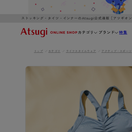
ストッキング・タイツ・インナーのAtsugi公式通販［アツギオ
カテゴリ
ブランド
特集
トップ
カテゴリ
ライフスタイルウェア
アクティブ・スポーツ
WOMEN
MEN
K
3,980円以上のご購入で送料無料
全国一律3
ブランドから探す
WOMEN
MEN
K
カテゴリから探す
レッグウェア
インナーウ
カテゴリから探す
ブラ
ストッキング
ブラジャー
- 無地ストッキング
- ノンワ
レッグウェア
AZG
- 柄ストッキング
- ワイヤー
ストッキング
AZGI
アス
インナーウェア
- ショート丈ストッキング
- ブラトッ
- 無地ストッキング
クリ
ブラジャー
ライフスタイルウェア