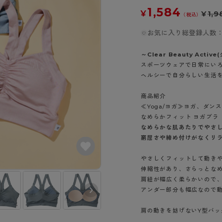
- スポーツブラ
hotto comfort
Atsugi COLORS
スト
タイツの選び方
1,584
¥
¥
1,9
ラーショーツ
- スポーツトップス
（税込）
イクタイツ
リーショーツ
- スポーツボトムス
お気に入り総登録人数：
みんなの、みんなの。
CLINICAL
o comfort
ル・補正ショーツ
雑貨・小物
ご利用ガイド
gi COLORS
～Clear Beauty Act
ナー
スポーツウェアで日常にい
七分袖以上）
ヘルシーで自分らしい生活
はじめての方へ
ールタイム
ップ
よくある質問（FAQ）
なの、みんなの。
商品紹介
付きインナー
サイズ表
≪Yoga/ヨガ≫ヨガ、ダ
ICAL
なめらかフィット ヨガブラ
お支払い方法について
ジュニ
なめらかな肌あたりでやさ
エア
エア
ライフスタイルウェア
配送方法について
窮屈さや締め付けがなくリ
ブランド一覧へ
ツ
ボトムス
返品・交換について
ーブラ
トップス
やさしくフィットして動き
お問い合わせについて
伸縮性があり、さらっとな
ラ
ルームウェア・パジャマ
肩紐が幅広く柔らかいので
ビキニ
ラ
アンダー部分も幅広なので
ナー
肩の動きを妨げないY型バ
ショーツ
ブラック（491）