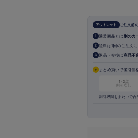
アウトレット
ご注文前
通常商品とは
別のカ
1
送料は1回のご注文に
2
返品・交換は
商品不
3
+
まとめ買いで値引価
1-2点
割引なし
割引段階をまたいで合