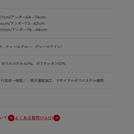
87cm/アンダー68～78cm
94cm/アンダー73～83cm
101cm/アンダー78～88cm
ク、ティールブルー、グレースワイン）
、ポリエステル40%、ポリウレタン10%
ド(左右一体型）、吸汗速乾加工、リサイクルポリエステル使用
いて
よくある質問(FAQ)