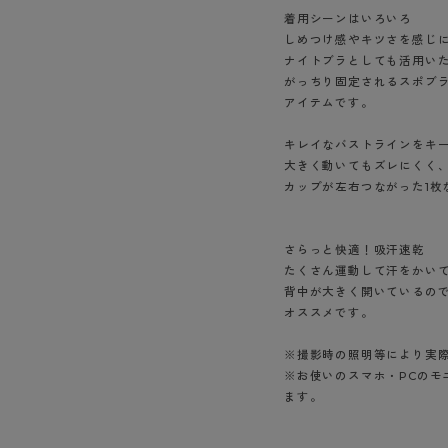
ショーツ
着用シーンはいろいろ
しめつけ感やキツさを感じ
ナイトブラとしても活用い
がっちり固定されるスポブ
アイテムです。
キレイなバストラインをキ
大きく動いてもズレにくく
カップが左右つながった1枚
さらっと快適！吸汗速乾
たくさん運動して汗をかい
背中が大きく開いているの
オススメです。
※撮影時の照明等により実
※お使いのスマホ・PCの
ます。