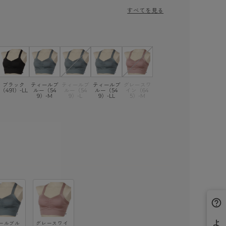
すべてを見る
ブラック
ティールブ
ティールブ
ティールブ
グレースワ
（491）-LL
ルー（54
ルー（54
ルー（54
イン（64
9）-M
9）-L
9）-LL
5）-M
ールブル
グレースワイ