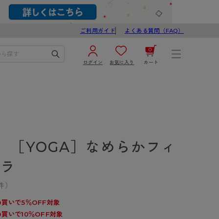
ご利用ガイド
よくある質問（FAQ）
0
ログイン
お気に入り
カート
¥0
合計
ログイン／新規会員登録
カートを見る
】［YOGA］なめらかフィ
ブラ
件）
ブ
スゴスト
買いで5％OFF対象
買いで10％OFF対象
び