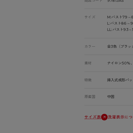
商品コード
97813AS
サイズ
M:バスト79～
L:バスト86～
LL:バスト93～
カラー
全3色（ブラッ
素材
ナイロン50%
特徴
挿入式成形パッ
原産国
中国
サイズ表
洗濯表示につ