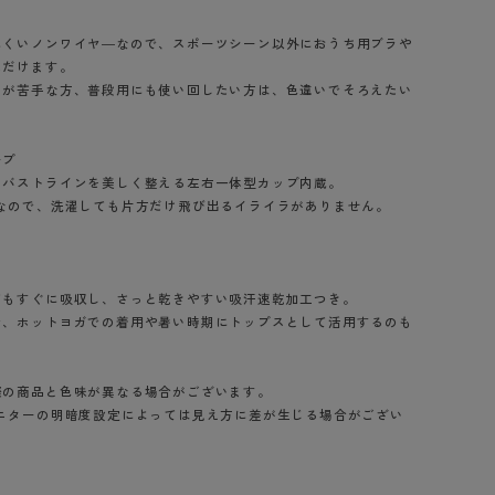
にくいノンワイヤ―なので、スポーツシーン以外におうち用ブラや
ただけます。
ラが苦手な方、普段用にも使い回したい方は、色違いでそろえたい
ープ
、バストラインを美しく整える左右一体型カップ内蔵。
なので、洗濯しても片方だけ飛び出るイライラがありません。
てもすぐに吸収し、さっと乾きやすい吸汗速乾加工つき。
で、ホットヨガでの着用や暑い時期にトップスとして活用するのも
際の商品と色味が異なる場合がございます。
モニターの明暗度設定によっては見え方に差が生じる場合がござい