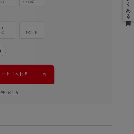
549）
ン（645）
L
LL
○
5点以下
＋
カートに入れる
お問い合わせ