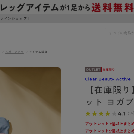
ンラインショップ］
スポーツブラ
アイテム詳細
IDS
30円でお届けします（沖縄県以外）
IDS
Clear Beauty Active
【在庫限り
ェア
ライフスタイルウェア
ンドから探す
商品選びのお手伝い
ット ヨガ
ボトムス
イヤーブラ
トップス
★★★★★
★★★★★
4.1
（7
I
お悩み別ガードル
ブラ
ルームウェア・パジャマ
アスティーグ
クリアビューティアクティ
ティーグ
ブラジャー特集
アウトレット3個以上まとめ
プ
アクティブ・スポーツ
アウトレット5個以上まとめ
アビューティアクティブ
私に似合う、ストッキング選