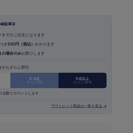
の確認事項
ート
でのご注文になります
つき
550円（税込）
かかります
良の場合のみ
お受けします
格からさらに割引
3-4点
5点以上
さらに5%
さらに10%
計点数でカウントします
アウトレット商品の一覧を見る →