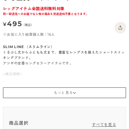
- 着圧タイツ
- 長袖（七分袖以上）
返品・交換について
みんなの、みんなの。
レッグアイテム全国送料無料対象
同一配送先へのお届けなら他の商品も別途送料不要となります。
ソックス・靴下
- タンクトップ
お問い合わせについて
CLINICAL
495
¥
（税込）
レギンス・スパッツ
- カップ付きインナー
ハイジュニ
お気に入り総登録人数：16人
SLIM LINE （スリムライン）
くるぶし丈からふともも丈まで、豊富なレングスを揃えたショートストッ
キングブランド。
アツギの定番ロングセラーアイテムです。
<商品説明>
ソフトなクチゴムが嬉しい、ひざ上丈ストッキング
・クチゴムソフト
・補強トウ
・はきやすい足型セット加工
・別品番にてクチゴムゆったりタイプあり（品番：F05000）
商品選択
すべてを見る