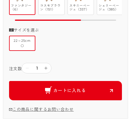
ファンタジー
コスモブラウ
スキニーベー
シェリーベー
ブ
（6）
ン（151）
ジュ（357）
ジュ（385）
0
サイズを選ぶ
22～25cm
○
－
＋
注文数
カートに入れる
この商品に関するお問い合わせ