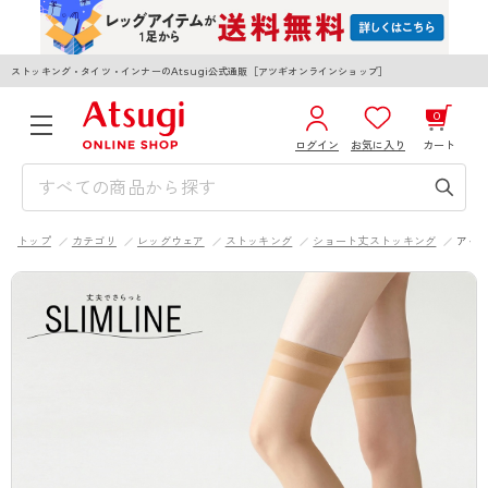
ストッキング・タイツ・インナーのAtsugi公式通販［アツギオンラインショップ］
0
ログイン
お気に入り
カート
3,980円以上のご購入で送料無料
¥0
合計
全国一律330円でお届けします（沖縄県以外）
トップ
カテゴリ
レッグウェア
ストッキング
ショート丈ストッキング
アイ
カートを見る
ログイン／新規会員登録
WOMEN
MEN
KIDS