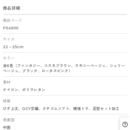
商品詳細
商品コード
F04500
サイズ
22～25cm
カラー
全6色（ファンタジー、コスモブラウン、スキニーベージュ、シェリー
ベージュ、ブラック、ロータスピンク）
素材
ナイロン、ポリウレタン
特徴
ひざ上丈、DCY交編、クチゴムソフト、補強トウ、足型セット加工
原産国
中国