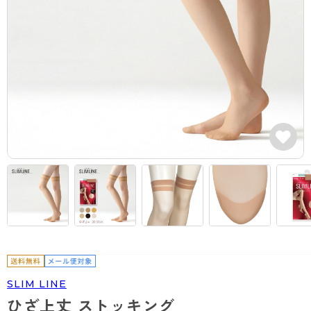
カテゴリから探す
レッグウェア
レッグウエア
レッグウエア
ストッキング
ソックス・靴下
タイツ
ブランドから探す
インナーウェア
インナーウエア
インナーウエア
- 無地ストッキング
クルー・レギュラー丈ソックス
ソックス・靴下
ブラジャー
メンズパンツ
ブラジャー
AZGI
ライフスタイルウェア
ライフスタイルウェア
- 柄ストッキング
スニーカー丈・くるぶし丈ソックス
クルー・レギュラー丈ソックス
商品選びのお手伝い
- ノンワイヤーブラ
ボクサー
ノンワイヤーブラ
ボトムス
ボトムス
アスティーグ
- ショート丈ストッキング
ハイソックス
スニーカー丈・くるぶし丈ソックス
- ワイヤーブラ
トランクス
ワイヤーブラ
トップス
トップス
お悩み別ガードル
クリアビューティアクティブ
ブラジャー特集
ご利用ガイド
- 着圧ストッキング
ハイソックス
- ブラトップ
Tバック・ビキニ
スポーツブラ
ルームウェア・パジャマ
ルームウェア・パジャマ
スゴスト
私に似合う、ストッキング選び
タイツの選び方
- パンティ部レスストッキング
スクールソックス
ショーツ
肌着・インナー
ショーツ
はじめての方へ
アクティブ・スポーツ
フェイクタイツ
タイツ
- レギュラーショーツ
レギュラーショーツ
よくある質問（FAQ）
- スポーツブラ
hotto comfort
- 無地タイツ
- サニタリーショーツ
サニタリーショーツ
サイズ表
- スポーツトップス
Atsugi COLORS
- 柄タイツ
- ガードル・補正ショーツ
ボクサー
お支払い方法について
- スポーツボトムス
BT
SLIM LINE
- ひざ下丈タイツ
肌着・インナー
配送方法について
雑貨・小物
スクールタイム
ひざ上丈 ストッキング