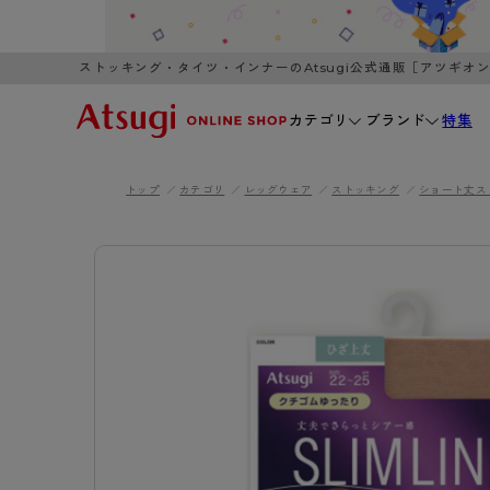
ストッキング・タイツ・インナーのAtsugi公式通販［アツギオ
カテゴリ
ブランド
特集
トップ
カテゴリ
レッグウェア
ストッキング
ショート丈ス
WOMEN
MEN
K
3,980円以上のご購入で送料無料
全国一律3
ブランドから探す
WOMEN
MEN
K
カテゴリから探す
レッグウェア
インナーウ
カテゴリから探す
ブラ
ストッキング
ブラジャー
- 無地ストッキング
- ノンワ
レッグウェア
AZG
- 柄ストッキング
- ワイヤー
ストッキング
AZGI
アス
インナーウェア
- ショート丈ストッキング
- ブラトッ
- 無地ストッキング
クリ
ブラジャー
ライフスタイルウェア