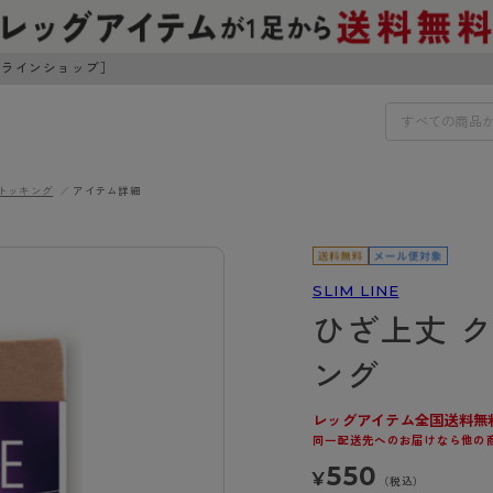
ンラインショップ］
トッキング
アイテム詳細
IDS
30円でお届けします（沖縄県以外）
IDS
SLIM LINE
ひざ上丈 
ェア
ライフスタイルウェア
ンドから探す
商品選びのお手伝い
ング
ボトムス
イヤーブラ
トップス
レッグアイテム全国送料無
I
お悩み別ガードル
ブラ
ルームウェア・パジャマ
同一配送先へのお届けなら他の
アスティーグ
クリアビューティアクティ
ティーグ
ブラジャー特集
プ
アクティブ・スポーツ
550
¥
アビューティアクティブ
私に似合う、ストッキング選
（税込）