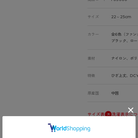
サイズ
22～25cm
カラー
全6色（ファン
ブラック、ロー
素材
ナイロン、ポリ
特徴
ひざ上丈、DC
原産国
中国
サイズ表
洗濯表示につ