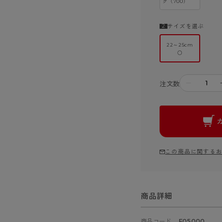
ク（700）
サイズを選ぶ
22～25cm
○
－
注文数
この商品に関する
商品詳細
商品コード
F05000