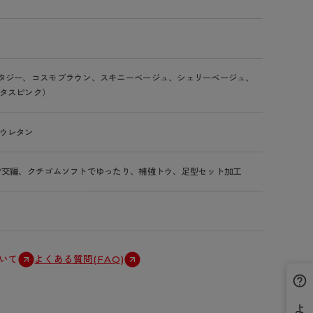
タジー、コスモブラウン、スキニーベージュ、シェリーベージュ、
タスピンク）
ウレタン
Y交編、クチゴムソフトでゆったり、補強トウ、足型セット加工
いて
よくある質問(FAQ)