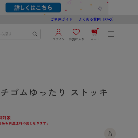
ご利用ガイド
よくある質問（FAQ）
0
ログイン
お気に入り
カート
¥0
合計
ログイン／新規会員登録
カートを見る
クチゴムゆったり ストッキ
料対象
商品も別途送料不要となります。
ブ
スゴスト
び