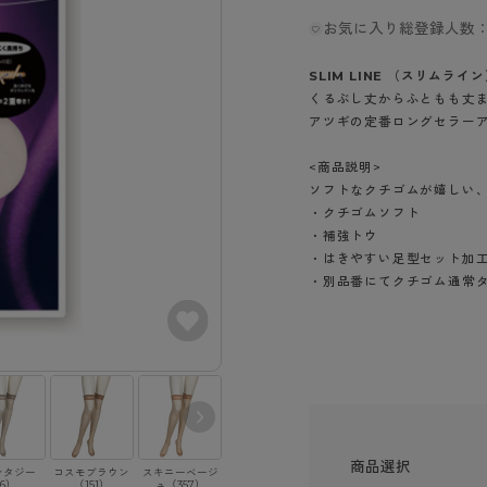
- スポーツブラ
hotto comfort
Atsugi COLORS
スト
タイツの選び方
お気に入り総登録人数：
ラーショーツ
- スポーツトップス
イクタイツ
リーショーツ
- スポーツボトムス
みんなの、みんなの。
CLINICAL
SLIM LINE （スリムライ
o comfort
ル・補正ショーツ
雑貨・小物
くるぶし丈からふともも丈
ご利用ガイド
gi COLORS
アツギの定番ロングセラー
ナー
七分袖以上）
はじめての方へ
<商品説明>
ールタイム
ップ
ソフトなクチゴムが嬉しい
よくある質問（FAQ）
なの、みんなの。
・クチゴムソフト
付きインナー
サイズ表
ICAL
・補強トウ
・はきやすい足型セット加
お支払い方法について
ジュニ
・別品番にてクチゴム通常タ
エア
エア
ライフスタイルウェア
配送方法について
ブランド一覧へ
ツ
ボトムス
返品・交換について
ーブラ
トップス
お問い合わせについて
ラ
ルームウェア・パジャマ
ビキニ
ラ
ナー
商品選択
ショーツ
ンタジー
コスモブラウン
スキニーベージ
シェリーベージ
ブラック（480）
ロータスピンク
6）
（151）
ュ（357）
ュ（385）
（700）