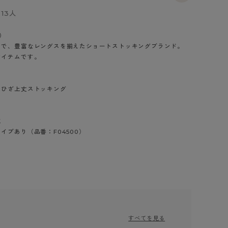
BT
13人
ハイジュニ
ン）
まで、豊富なレングスを揃えたショートストッキングブランド。
アイテムです。
ブランド一覧へ
、ひざ上丈ストッキング
工
カテゴリ一覧へ
イプあり（品番：F04500）
すべてを見る