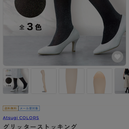
カテゴリから探す
レッグウェア
レッグウエア
レッグウエア
ストッキング
ソックス・靴下
タイツ
ブランドから探す
インナーウェア
インナーウエア
インナーウエア
- 無地ストッキング
クルー・レギュラー丈ソックス
ソックス・靴下
ブラジャー
メンズパンツ
ブラジャー
AZGI
ライフスタイルウェア
ライフスタイルウェア
- 柄ストッキング
スニーカー丈・くるぶし丈ソックス
クルー・レギュラー丈ソックス
商品選びのお手伝い
- ノンワイヤーブラ
ボクサー
ノンワイヤーブラ
ボトムス
ボトムス
アスティーグ
- ショート丈ストッキング
ハイソックス
スニーカー丈・くるぶし丈ソックス
- ワイヤーブラ
トランクス
ワイヤーブラ
トップス
トップス
お悩み別ガードル
クリアビューティアクティブ
ブラジャー特集
ご利用ガイド
- 着圧ストッキング
ハイソックス
- ブラトップ
Tバック・ビキニ
スポーツブラ
ルームウェア・パジャマ
ルームウェア・パジャマ
スゴスト
私に似合う、ストッキング選び
タイツの選び方
- パンティ部レスストッキング
スクールソックス
ショーツ
肌着・インナー
ショーツ
はじめての方へ
アクティブ・スポーツ
フェイクタイツ
タイツ
- レギュラーショーツ
レギュラーショーツ
よくある質問（FAQ）
- スポーツブラ
hotto comfort
- 無地タイツ
- サニタリーショーツ
サニタリーショーツ
サイズ表
- スポーツトップス
Atsugi COLORS
- 柄タイツ
- ガードル・補正ショーツ
ボクサー
お支払い方法について
- スポーツボトムス
BT
Atsugi COLORS
- ひざ下丈タイツ
肌着・インナー
配送方法について
雑貨・小物
スクールタイム
グリッターストッキング