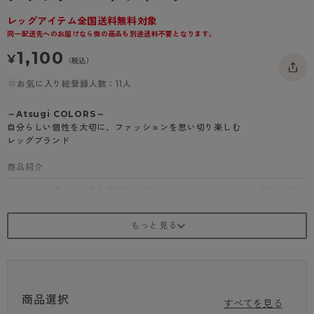
- 着圧タイツ
- 長袖（七分袖以上）
返品・交換について
みんなの、みんなの。
レッグアイテム全国送料無料対象
同一配送先へのお届けなら他の商品も別途送料不要となります。
ソックス・靴下
- タンクトップ
お問い合わせについて
CLINICAL
1,100
¥
（税込）
レギンス・スパッツ
- カップ付きインナー
ハイジュニ
お気に入り総登録人数：11人
～Atsugi COLORS～
自分らしい個性を大切に、ファッションを思い切り楽しむ
レッグブランド
商品紹介
キラキラと輝くラメ糸を使用したグリッターストッキングが、足元を華や
かに演出。
補強トウが施されているので、つま先部分が強く、長持ちするのが嬉しい
ポイントです。
さらに、静電気防止加工が施されているため、不快なパチパチ感を軽減し
てくれます。
バックマーク付きで、履くときの目印にもなり便利です。
カラーはピュアベージュ・シルバー、ブラック・ゴールド、ブラック・シ
ルバーの3色展開で、どんなコーディネートにも合わせやすいです。
商品選択
すべてを見る
特別な日のおしゃれにも、普段使いにもぴったり。