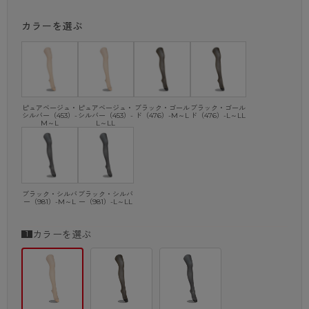
脚もとからおしゃれを楽しんでみませんか？
カラーを選ぶ
・補強トウ
・静電気防止加工
・バックマーク付
※商品画像はできる限り実物の色に近づけるよう調整しておりますが、
ご覧になる環境（PCのモニタ設定やスマホ画面シール等）により
ピュアベージュ・
ピュアベージュ・
ブラック・ゴール
ブラック・ゴール
実物と色味が異なる場合がございます。
シルバー（453）-
シルバー（453）-
ド（476）-M～L
ド（476）-L～LL
M～L
L～LL
ブラック・シルバ
ブラック・シルバ
ー（981）-M～L
ー（981）-L～LL
カラーを選ぶ