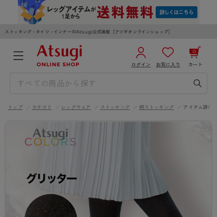
ストッキング・タイツ・インナーのAtsugi公式通販［アツギオンラインショップ］
0
ログイン
お気に入り
カート
3,980円以上のご購入で送料無料
¥0
合計
全国一律330円でお届けします（沖縄県以外）
トップ
カテゴリ
レッグウェア
ストッキング
柄ストッキング
アイテム詳細
カートを見る
ログイン／新規会員登録
WOMEN
MEN
KIDS