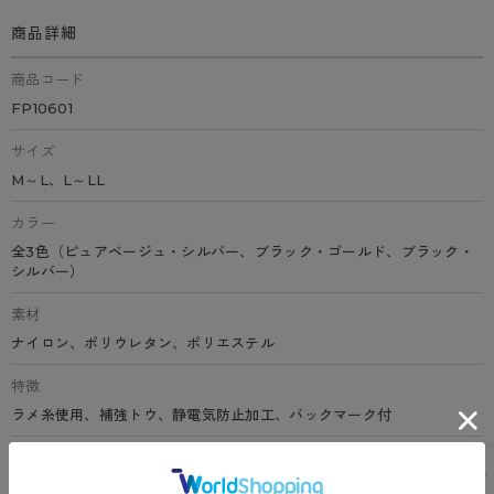
商品詳細
商品コード
FP10601
サイズ
M～L、L～LL
カラー
全3色（ピュアベージュ・シルバー、ブラック・ゴールド、ブラック・
シルバー）
素材
ナイロン、ポリウレタン、ポリエステル
特徴
ラメ糸使用、補強トウ、静電気防止加工、バックマーク付
原産国
日本