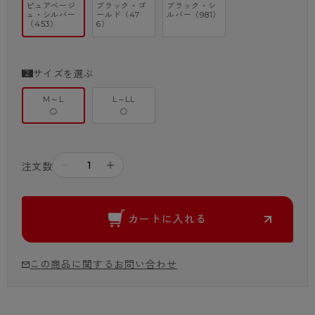
ピュアベージ
ブラック・ゴ
ブラック・シ
ュ・シルバー
ールド（47
ルバー（981）
（453）
6）
サイズを選ぶ
M～L
L～LL
○
○
－
＋
注文数
カートに入れる
この商品に関するお問い合わせ