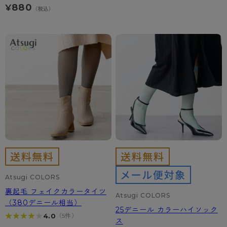
880
¥
- 着圧タイツ
（税込）
- 長袖（七分袖以上）
返品・交換について
みんなの、みんなの。
ソックス・靴下
- タンクトップ
お問い合わせについて
CLINICAL
レギンス・スパッツ
- カップ付きインナー
ハイジュニ
Atsugi COLORS
裏起毛 フェイクカラータイツ
Atsugi COLORS
（380デニール相当）
25デニール カラーハイソック
★★★★★
★★★★★
4.0
（5件）
ス