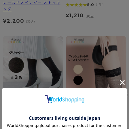
レースサスペンダー ストッキ
★★★★★
★★★★★
5.0
（1件）
ング
1,210
¥
（税込）
2,200
¥
（税込）
Atsugi COLORS
Atsugi COLORS