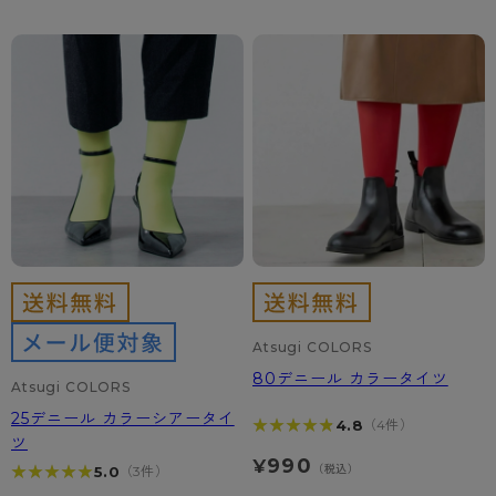
カテゴリから探す
レッグウェア
レッグウエア
レッグウエア
ストッキング
ソックス・靴下
タイツ
ブランドから探す
インナーウェア
インナーウエア
インナーウエア
- 無地ストッキング
クルー・レギュラー丈ソックス
ソックス・靴下
ブラジャー
メンズパンツ
ブラジャー
AZGI
ライフスタイルウェア
ライフスタイルウェア
- 柄ストッキング
スニーカー丈・くるぶし丈ソックス
クルー・レギュラー丈ソックス
商品選びのお手伝い
- ノンワイヤーブラ
ボクサー
ノンワイヤーブラ
ボトムス
ボトムス
アスティーグ
- ショート丈ストッキング
ハイソックス
スニーカー丈・くるぶし丈ソックス
- ワイヤーブラ
トランクス
ワイヤーブラ
トップス
トップス
お悩み別ガードル
クリアビューティアクティブ
ブラジャー特集
ご利用ガイド
- 着圧ストッキング
ハイソックス
- ブラトップ
Tバック・ビキニ
スポーツブラ
ルームウェア・パジャマ
ルームウェア・パジャマ
スゴスト
私に似合う、ストッキング選び
タイツの選び方
- パンティ部レスストッキング
スクールソックス
ショーツ
肌着・インナー
ショーツ
はじめての方へ
アクティブ・スポーツ
フェイクタイツ
タイツ
Atsugi COLORS
- レギュラーショーツ
レギュラーショーツ
よくある質問（FAQ）
- スポーツブラ
hotto comfort
80デニール カラータイツ
Atsugi COLORS
- 無地タイツ
- サニタリーショーツ
サニタリーショーツ
サイズ表
- スポーツトップス
Atsugi COLORS
25デニール カラーシアータイ
★★★★★
★★★★★
4.8
（4件）
- 柄タイツ
- ガードル・補正ショーツ
ボクサー
お支払い方法について
- スポーツボトムス
BT
ツ
990
¥
★★★★★
★★★★★
（税込）
5.0
（3件）
- ひざ下丈タイツ
肌着・インナー
配送方法について
雑貨・小物
スクールタイム