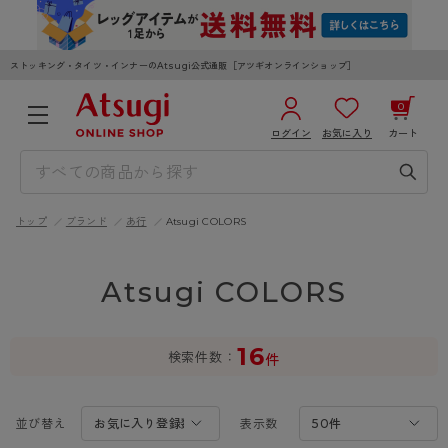
ストッキング・タイツ・インナーのAtsugi公式通販［アツギオンラインショップ］
0
ログイン
お気に入り
カート
3,980円以上のご購入で送料無料
¥0
合計
全国一律330円でお届けします（沖縄県以外）
トップ
ブランド
あ行
Atsugi COLORS
カートを見る
ログイン／新規会員登録
Atsugi COLORS
16
検索件数
件
WOMEN
MEN
KIDS
並び替え
表示数