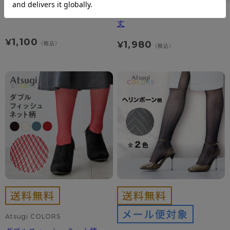
グリッターストッキング
フィッシュネット柄 ふともも
丈
1,100
¥
1,980
（税込）
¥
（税込）
Atsugi COLORS