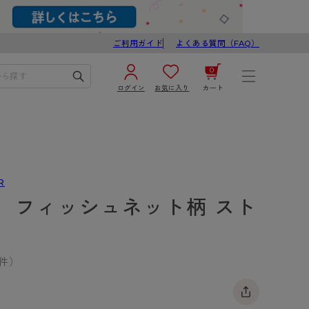
ご利用ガイド
よくある質問（FAQ）
0
ログイン
お気に入り
カート
¥0
合計
ログイン／新規会員登録
カートを見る
R
】フィッシュネット柄 スト
3件）
ブ
スゴスト
び