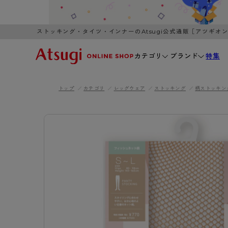
ストッキング・タイツ・インナーのAtsugi公式通販［アツギオ
カテゴリ
ブランド
特集
トップ
カテゴリ
レッグウェア
ストッキング
柄ストッキン
WOMEN
MEN
K
3,980円以上のご購入で送料無料
全国一律3
ブランドから探す
WOMEN
MEN
K
カテゴリから探す
レッグウェア
インナーウ
カテゴリから探す
ブラ
ストッキング
ブラジャー
- 無地ストッキング
- ノンワ
レッグウェア
AZG
- 柄ストッキング
- ワイヤー
ストッキング
AZGI
アス
インナーウェア
- ショート丈ストッキング
- ブラトッ
- 無地ストッキング
クリ
ブラジャー
ライフスタイルウェア