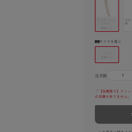
ピュアベージ
ブラ
ュ（372）
0）
在庫なし
サイズを選ぶ
S～L
在庫なし
－
注文数
「【在庫限り】フィッシ
の在庫がありません。