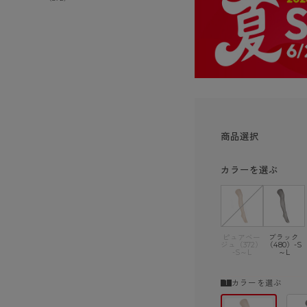
ショーツ
商品選択
カラーを選ぶ
ピュアベー
ブラック
ジュ（372）
（480）-S
-S～L
～L
カラーを選ぶ