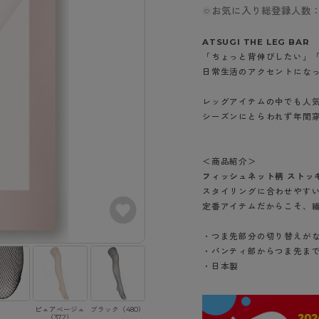
- スポーツブラ
hotto comfort
Atsugi COLORS
お気に入り総登録人数：
スト
タイツの選び方
ラーショーツ
- スポーツトップス
イクタイツ
ATSUGI THE LEG BAR
リーショーツ
- スポーツボトムス
みんなの、みんなの。
CLINICAL
o comfort
「ちょっと背伸びしたい」
ル・補正ショーツ
雑貨・小物
ご利用ガイド
日常生活のアクセントにな
gi COLORS
ナー
レッグアイテムの中でも人
七分袖以上）
はじめての方へ
ールタイム
シーズンにとらわれず年間
ップ
よくある質問（FAQ）
なの、みんなの。
付きインナー
サイズ表
ICAL
＜商品紹介＞
お支払い方法について
ジュニ
フィッシュネット柄 ストッ
エア
エア
ライフスタイルウェア
配送方法について
スタイリングに合わせやす
ブランド一覧へ
ツ
ボトムス
定番アイテムだからこそ、
返品・交換について
ーブラ
トップス
お問い合わせについて
・つま先部分の切り替えが
ラ
ルームウェア・パジャマ
・パンティ部からつま先ま
・日本製
ビキニ
ラ
ナー
ショーツ
ピュアベージュ
ブラック（480）
（372）