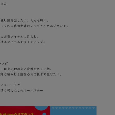
BT
0人
ハイジュニ
「抜け感を出したい」そんな時に、
ってくれる永遠定番のレッグアイテムブランド。
ブランド一覧へ
気の定番アイテムに注力し、
穿けるアイテムをラインアップ。
カテゴリ一覧へ
キング
い、はき心地のよい定番のネット柄。
繊細な編み目と履き心地の良さで選びたい。
ないヌードトウ
で切り替えなしのオールスルー