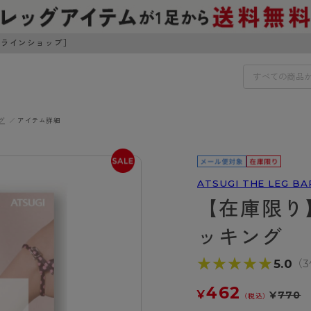
ンラインショップ］
グ
アイテム詳細
IDS
30円でお届けします（沖縄県以外）
IDS
ATSUGI THE LEG BA
【在庫限り
ェア
ライフスタイルウェア
ンドから探す
商品選びのお手伝い
ッキング
ボトムス
イヤーブラ
トップス
★★★★★
★★★★★
5.0
（
I
お悩み別ガードル
ブラ
ルームウェア・パジャマ
アスティーグ
クリアビューティアクティ
ティーグ
ブラジャー特集
462
¥
プ
アクティブ・スポーツ
¥
770
（税込）
アビューティアクティブ
私に似合う、ストッキング選