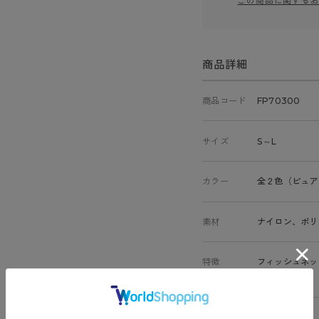
この商品に関する
商品詳細
商品コード
FP70300
サイズ
S～L
カラー
全２色（ピュア
素材
ナイロン、ポリ
特徴
フィッシュネッ
ヌードトウ
原産国
日本