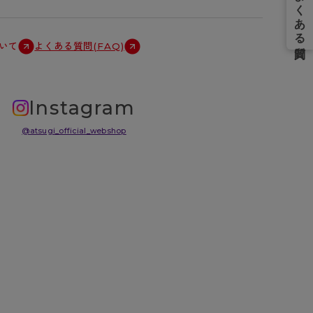
いて
よくある質問(FAQ)
Instagram
@atsugi_official_webshop