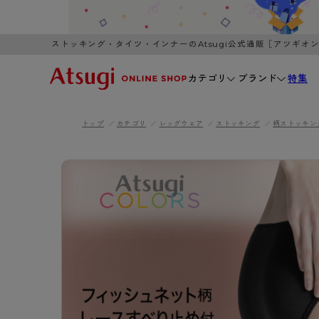
ストッキング・タイツ・インナーのAtsugi公式通販［アツギオ
カテゴリ
ブランド
特集
トップ
カテゴリ
レッグウェア
ストッキング
柄ストッキン
WOMEN
MEN
K
3,980円以上のご購入で送料無料
全国一律3
ブランドから探す
WOMEN
MEN
K
カテゴリから探す
レッグウェア
インナーウ
カテゴリから探す
ブラ
ストッキング
ブラジャー
- 無地ストッキング
- ノンワ
レッグウェア
AZG
- 柄ストッキング
- ワイヤー
ストッキング
AZGI
アス
インナーウェア
- ショート丈ストッキング
- ブラトッ
- 無地ストッキング
クリ
ブラジャー
ライフスタイルウェア