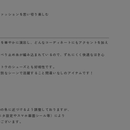
BT
ファッションを思い切り楽しむ
ハイジュニ
ブランド一覧へ
とを華やかに演出し、どんなコーディネートにもアクセントを加え
すべり止め糸が編み込まれているので、ずれにくく快適なはき心
ントウのシューズとも好相性です。
カテゴリ一覧へ
特別なシーンで活躍すること間違いなしのアイテムです！
物の色に近づけるよう調整しておりますが、
ニタ設定やスマホ画面シール等）により
ございます。
）