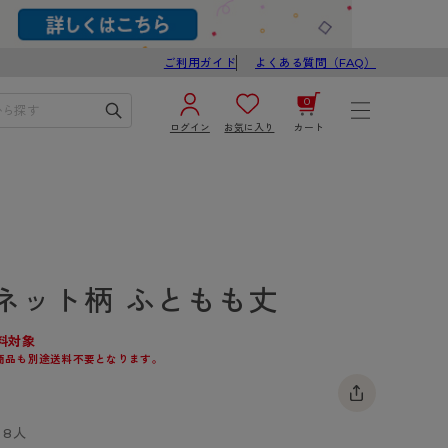
ご利用ガイド
よくある質問（FAQ）
0
ログイン
お気に入り
カート
¥0
合計
ログイン／新規会員登録
カートを見る
ネット柄 ふともも丈
料対象
商品も別途送料不要となります。
ブ
スゴスト
8人
び