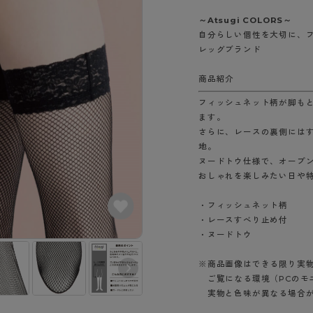
- スポーツブラ
hotto comfort
Atsugi COLORS
スト
タイツの選び方
～Atsugi COLORS～
ラーショーツ
- スポーツトップス
イクタイツ
自分らしい個性を大切に、
リーショーツ
- スポーツボトムス
みんなの、みんなの。
CLINICAL
レッグブランド
o comfort
ル・補正ショーツ
雑貨・小物
ご利用ガイド
gi COLORS
商品紹介
ナー
七分袖以上）
フィッシュネット柄が脚も
はじめての方へ
ールタイム
ます。
ップ
よくある質問（FAQ）
なの、みんなの。
さらに、レースの裏側には
付きインナー
サイズ表
地。
ICAL
ヌードトウ仕様で、オープ
お支払い方法について
ジュニ
おしゃれを楽しみたい日や
エア
エア
ライフスタイルウェア
配送方法について
ブランド一覧へ
ツ
ボトムス
・フィッシュネット柄
返品・交換について
・レースすべり止め付
ーブラ
トップス
お問い合わせについて
・ヌードトウ
ラ
ルームウェア・パジャマ
ビキニ
ラ
※商品画像はできる限り実
ご覧になる環境（PCのモ
ナー
実物と色味が異なる場合が
ショーツ
ピュアベージュ
ブラック（480
（372）