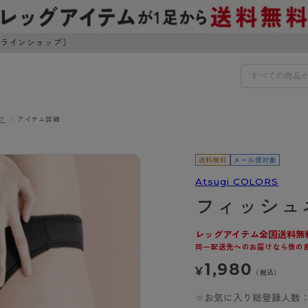
ンラインショップ］
グ
アイテム詳細
IDS
30円でお届けします（沖縄県以外）
IDS
Atsugi COLORS
フィッシュ
ェア
ライフスタイルウェア
ンドから探す
商品選びのお手伝い
ボトムス
レッグアイテム全国送料無
同一配送先へのお届けなら他の
イヤーブラ
トップス
I
お悩み別ガードル
1,980
¥
ブラ
ルームウェア・パジャマ
（税込）
アスティーグ
クリアビューティアクティ
ティーグ
ブラジャー特集
プ
アクティブ・スポーツ
お気に入り総登録人数：
アビューティアクティブ
私に似合う、ストッキング選