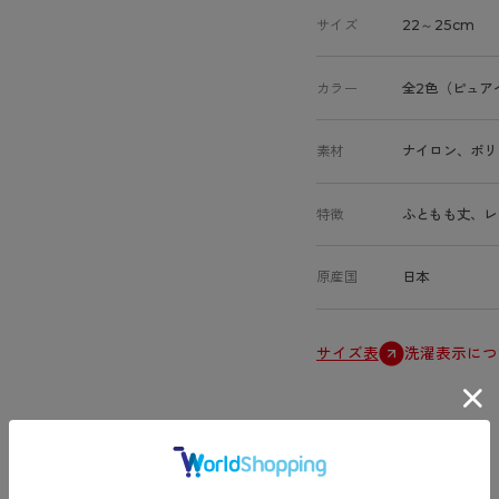
サイズ
22～25cm
カラー
全2色（ピュア
素材
ナイロン、ポリ
特徴
ふともも丈、レ
原産国
日本
サイズ表
洗濯表示につ