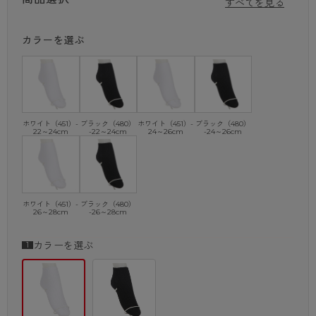
すべてを見る
特徴②：独自開発の贅沢な編み！
カラーを選ぶ
独自開発の細くてソフトな糸を全段に使用して、心地よいフィット感を実
現。
編み目が凹凸がなくキレイなのも特徴。
特徴③：かかとフィット編み（変型Yヒール）！
立体的にかかと全体をしっかり包み込み、ズレにくい。
ホワイト（451）-
ブラック（480）
ホワイト（451）-
ブラック（480）
22～24cm
-22～24cm
24～26cm
-24～26cm
特徴④：つま先ゆったり編み（変型Yトウ）！
立体的につま先をゆったり編むことで、地面を指先でしっかりとらえる。
特徴⑤：抗菌防臭加工！
においの原因となる繊維上の細菌の増殖を抑制。
ホワイト（451）-
ブラック（480）
26～28cm
-26～28cm
特徴⑥：ダブルサポーティ！
適切な力で足首と足底をアーチ状にサポート。
カラーを選ぶ