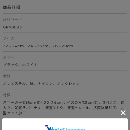
商品詳細
商品コード
GP70083
サイズ
22～24cm、24～26cm、26～28cm
カラー
ブラック、ホワイト
素材
ポリエステル、綿、ナイロン、ポリウレタン
特徴
スニーカー丈(8cm丈※22-24cmサイズのみ7.5cm丈)、3×1リブ、綿
入り、足底サポーティ、変型Yトウ、変型Yヒール、抗菌防臭加工、足
型セット加工
原産国