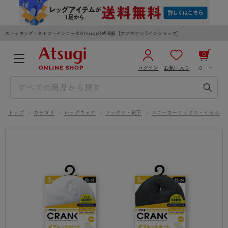
ストッキング・タイツ・インナーのAtsugi公式通販［アツギオンラインショップ］
0
ログイン
お気に入り
カート
3,980円以上のご購入で送料無料
¥0
合計
全国一律330円でお届けします（沖縄県以外）
トップ
カテゴリ
レッグウェア
ソックス・靴下
スニーカーソックス・くるぶし
カートを見る
ログイン／新規会員登録
WOMEN
MEN
KIDS