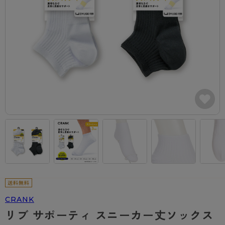
カテゴリから探す
レッグウェア
レッグウエア
レッグウエア
ストッキング
ソックス・靴下
タイツ
ブランドから探す
インナーウェア
インナーウエア
インナーウエア
- 無地ストッキング
クルー・レギュラー丈ソックス
ソックス・靴下
ブラジャー
メンズパンツ
ブラジャー
AZGI
ライフスタイルウェア
ライフスタイルウェア
- 柄ストッキング
スニーカー丈・くるぶし丈ソックス
クルー・レギュラー丈ソックス
商品選びのお手伝い
- ノンワイヤーブラ
ボクサー
ノンワイヤーブラ
ボトムス
ボトムス
アスティーグ
- ショート丈ストッキング
ハイソックス
スニーカー丈・くるぶし丈ソックス
- ワイヤーブラ
トランクス
ワイヤーブラ
トップス
トップス
お悩み別ガードル
クリアビューティアクティブ
ブラジャー特集
ご利用ガイド
- 着圧ストッキング
ハイソックス
- ブラトップ
Tバック・ビキニ
スポーツブラ
ルームウェア・パジャマ
ルームウェア・パジャマ
スゴスト
私に似合う、ストッキング選び
タイツの選び方
- パンティ部レスストッキング
スクールソックス
ショーツ
肌着・インナー
ショーツ
はじめての方へ
アクティブ・スポーツ
フェイクタイツ
タイツ
- レギュラーショーツ
レギュラーショーツ
よくある質問（FAQ）
- スポーツブラ
hotto comfort
- 無地タイツ
- サニタリーショーツ
サニタリーショーツ
サイズ表
- スポーツトップス
Atsugi COLORS
- 柄タイツ
- ガードル・補正ショーツ
ボクサー
お支払い方法について
- スポーツボトムス
CRANK
BT
リブ サポーティ スニーカー丈ソックス
- ひざ下丈タイツ
肌着・インナー
配送方法について
雑貨・小物
スクールタイム