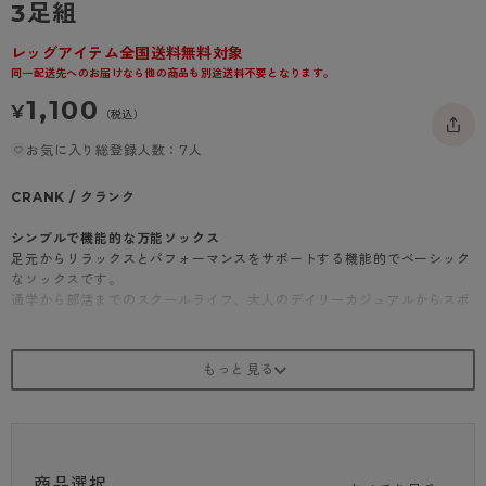
3足組
- 着圧タイツ
- 長袖（七分袖以上）
返品・交換について
みんなの、みんなの。
レッグアイテム全国送料無料対象
ソックス・靴下
- タンクトップ
お問い合わせについて
CLINICAL
同一配送先へのお届けなら他の商品も別途送料不要となります。
レギンス・スパッツ
1,100
- カップ付きインナー
ハイジュニ
¥
（税込）
お気に入り総登録人数：7人
CRANK / クランク
シンプルで機能的な万能ソックス
足元からリラックスとパフォーマンスをサポートする機能的でベーシック
なソックスです。
通学から部活までのスクールライフ、大人のデイリーカジュアルからスポ
ーツまでの幅広いシーンと幅広い世代に向けた万能ソックスを揃えまし
た。
<商品紹介>
リブ サポーティ スニーカー丈
特徴①：ぐーんとよく伸びるクチゴム！
独自開発の糸と編みで、クチゴムのつっぱり感を解消。
商品選択
そのため伸縮性がよく、ゴムの跡がつきにくい。