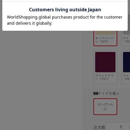
カラーを選ぶ
モードベージ
ライ
ュ（326）
（18
プラムブラウ
ナイ
ン（247）
（58
サイズを選ぶ
22～27cm
○
－
注文数