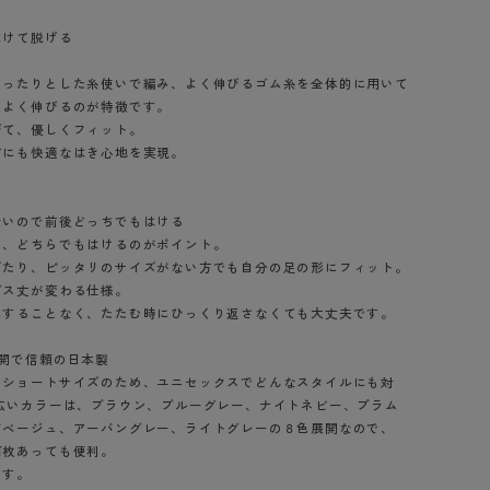
はけて脱げる
ゆったりとした糸使いで編み、よく伸びるゴム糸を全体的に用いて
もよく伸びるのが特徴です。
びて、優しくフィット。
方にも快適なはき心地を実現。
ないので前後どっちでもはける
く、どちらでもはけるのがポイント。
ぎたり、ピッタリのサイズがない方でも自分の足の形にフィット。
グス丈が変わる仕様。
にすることなく、たたむ時にひっくり返さなくても大丈夫です。
開で信頼の日本製
のショートサイズのため、ユニセックスでどんなスタイルにも対
広いカラーは、ブラウン、ブルーグレー、ナイトネビー、プラム
ドベージュ、アーバングレー、ライトグレーの８色展開なので、
何枚あっても便利。
ます。