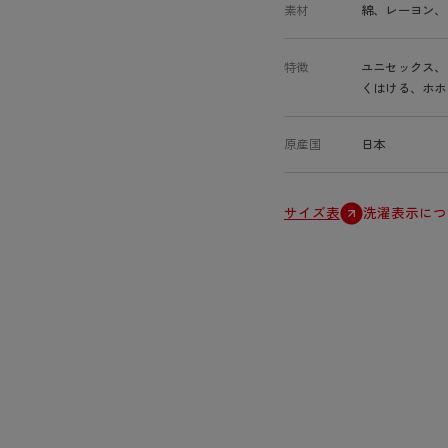
素材
綿、レーヨン、
特徴
ユニセックス、
くはける、ホホ
原産国
日本
サイズ表
洗濯表示につ