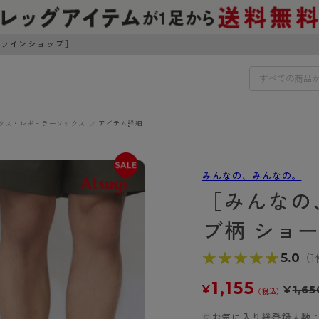
ンラインショップ］
クス・レギュラーソックス
アイテム詳細
IDS
30円でお届けします（沖縄県以外）
みんなの、みんなの。
IDS
［みんなの
ェア
ライフスタイルウェア
ブ柄 ショ
ンドから探す
商品選びのお手伝い
ボトムス
★★★★★
★★★★★
5.0
（1
イヤーブラ
トップス
I
お悩み別ガードル
ブラ
ルームウェア・パジャマ
1,155
¥
¥
1,65
アスティーグ
クリアビューティアクティ
ティーグ
ブラジャー特集
（税込）
プ
アクティブ・スポーツ
アビューティアクティブ
私に似合う、ストッキング選
お気に入り総登録人数：