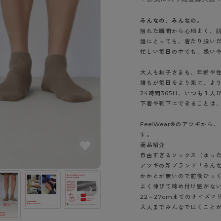
- スポーツブラ
hotto comfort
Atsugi COLORS
スト
タイツの選び方
ラーショーツ
- スポーツトップス
みんなの、みんなの。
イクタイツ
リーショーツ
- スポーツボトムス
触れた瞬間から心地よく、
みんなの、みんなの。
CLINICAL
o comfort
誰にとっても、着たり脱い
ル・補正ショーツ
雑貨・小物
ご利用ガイド
gi COLORS
忙しい毎日の中でも、扱い
ナー
七分袖以上）
大人もお子さまも、年齢や
はじめての方へ
ールタイム
誰もが毎日をより楽に、よ
ップ
よくある質問（FAQ）
なの、みんなの。
24時間365日、いつも 1
付きインナー
下着や靴下にできることは
サイズ表
ICAL
お支払い方法について
ジュニ
FeelWear®のアツギ
エア
エア
ライフスタイルウェア
配送方法について
す。
ブランド一覧へ
ツ
ボトムス
商品紹介
返品・交換について
自由すぎるソックス（ゆっ
ーブラ
トップス
お問い合わせについて
アツギの新ブランド「みん
ラ
ルームウェア・パジャマ
かかとが無いので前後ひっ
ビキニ
ラ
よく伸びて締め付け感がな
22～27cmまでのサイズ
ナー
大人までみんなではくこと
ショーツ