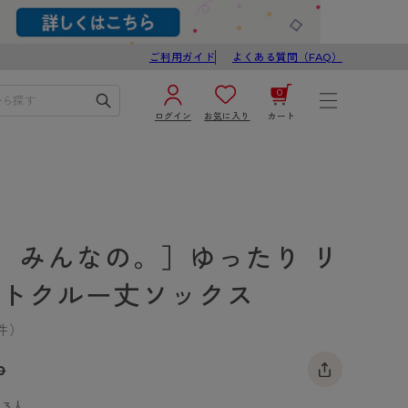
ご利用ガイド
よくある質問（FAQ）
0
ログイン
お気に入り
カート
¥0
合計
ログイン／新規会員登録
カートを見る
、みんなの。］ゆったり リ
ートクルー丈ソックス
件）
0
ブ
スゴスト
び
3人