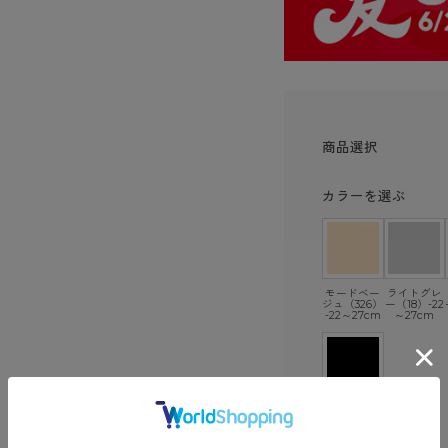
商品選択
カラーを選ぶ
モードベー
ライトグレ
ジュ（326）
ー（18）-22
-22～27cm
～27cm
ブラック
（480）-22
～27cm