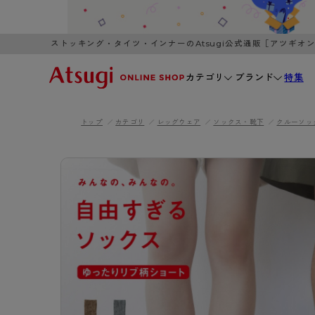
ストッキング・タイツ・インナーのAtsugi公式通販［アツギオ
カテゴリ
ブランド
特集
トップ
カテゴリ
レッグウェア
ソックス・靴下
クルーソッ
WOMEN
MEN
K
3,980円以上のご購入で送料無料
全国一律3
ブランドから探す
WOMEN
MEN
K
カテゴリから探す
レッグウェア
インナーウ
カテゴリから探す
ブラ
ストッキング
ブラジャー
- 無地ストッキング
- ノンワ
レッグウェア
AZG
- 柄ストッキング
- ワイヤー
ストッキング
AZGI
アス
インナーウェア
- ショート丈ストッキング
- ブラトッ
- 無地ストッキング
クリ
ブラジャー
ライフスタイルウェア