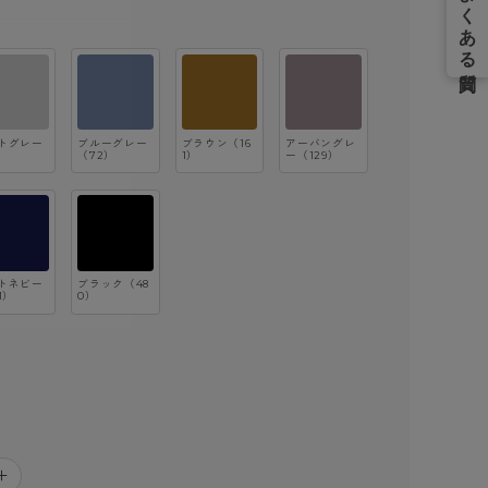
トグレー
ブルーグレー
ブラウン（16
アーバングレ
）
（72）
1）
ー（129）
トネビー
ブラック（48
1）
0）
＋