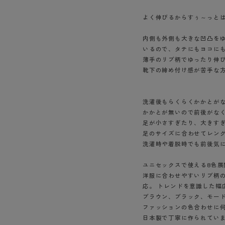
ショーツ
よく伸びるからすぅ～っと
内側も外側も大きな凹凸を
いるので、タテにもヨコに
薄手のリブ柄でゆったり伸
靴下の締め付け感が苦手な
洗濯後もらくらくかかとが
かかとが無いので前後がな
足が小さすぎたり、大きす
足のサイズに合わせてレン
洗濯時や着脱時でも前後気
ユニセックスで使える8色展
洋服に合わせやすいリブ柄
応。 トレンドを意識した幅
ブラウン、ブラック、モー
ファッションの色合わせに
日本製で丁寧に作られてい