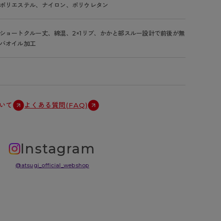
ポリエステル、ナイロン、ポリウレタン
ショートクルー丈、綿混、2×1リブ、かかと部スルー設計で前後が無
バオイル加工
いて
よくある質問(FAQ)
Instagram
@atsugi_official_webshop