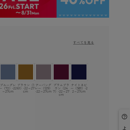
すべてを見る
ブルーグレ
ブラウン（1
アーバング
プラムブラ
ナイトネビ
ー（72）-22
61）-22～27
レー（129）
ウン（24
ー（581）-2
～27cm
cm
-22～27cm
7）-22～27
2～27cm
cm