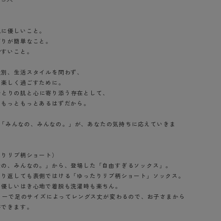
BT
肌に優しいこと。
ハイジュニ
だりが簡単なこと。
やすいこと。
ブランド一覧へ
性別、生活スタイルを問わず、
り楽しく過ごすために。
 人ひとりの肌と心に寄り添う存在として、
、もっともっとあるはずだから。
カテゴリ一覧へ
から、「みんなの、みんなの。」が、あなたの気持ちに応えていきま
たりリブ柄ショート）
なの、みんなの。」から、登場した「自由すぎるソックス」。
くり返しても表側ではける「ゆったりリブ柄ショート」ソックス。
い優しいはき心地で着脱も洗濯時も楽ちん。
フリーで足のサイズによってレングス丈が変わるので、お子さまから
ができます。