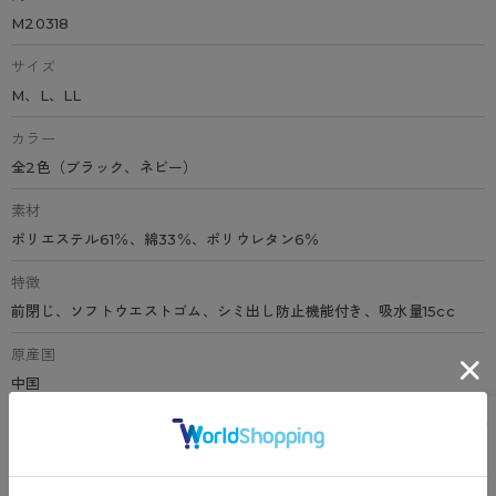
M20318
サイズ
M、L、LL
カラー
全2色（ブラック、ネビー）
素材
ポリエステル61％、綿33％、ポリウレタン6％
特徴
前閉じ、ソフトウエストゴム、シミ出し防止機能付き、吸水量15cc
原産国
中国
サイズ表
洗濯表示について
よくある質問(FAQ)