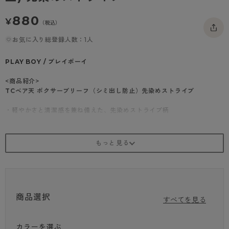
- 着圧タイツ
- 長袖（七分袖以上）
返品・交換について
みんなの、みんなの。
880
¥
（税込）
ソックス・靴下
- タンクトップ
お問い合わせについて
CLINICAL
お気に入り総登録人数：1人
レギンス・スパッツ
- カップ付きインナー
ハイジュニ
PLAY BOY / プレイボーイ
<商品紹介>
TCベア天 ボクサーブリーフ（シミ出し防止）先染めストライプ
・軽やかさと清潔感を兼ね備えた、先染めストライプ柄
・肌触りがやさしい
・締め付け感の少ないソフトなウエストゴム
・シミ出し防止機能付きで、アウターへのシミを防ぐ
・吸水量15cc
※商品画像はできる限り実物の色に近づけるよう調整しておりますが、
ご覧になる環境（PCのモニタ設定やスマホ画面シール等）により実物
と色味が異なる
商品選択
場合がございます。
すべてを見る
カラーを選ぶ