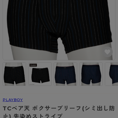
カテゴリから探す
レッグウェア
レッグウエア
レッグウエア
ストッキング
ソックス・靴下
タイツ
ブランドから探す
インナーウェア
インナーウエア
インナーウエア
- 無地ストッキング
クルー・レギュラー丈ソックス
ソックス・靴下
ブラジャー
メンズパンツ
ブラジャー
AZGI
ライフスタイルウェア
ライフスタイルウェア
- 柄ストッキング
スニーカー丈・くるぶし丈ソックス
クルー・レギュラー丈ソックス
商品選びのお手伝い
- ノンワイヤーブラ
ボクサー
ノンワイヤーブラ
ボトムス
ボトムス
アスティーグ
- ショート丈ストッキング
ハイソックス
スニーカー丈・くるぶし丈ソックス
- ワイヤーブラ
トランクス
ワイヤーブラ
トップス
トップス
お悩み別ガードル
クリアビューティアクティブ
ブラジャー特集
ご利用ガイド
- 着圧ストッキング
ハイソックス
- ブラトップ
Tバック・ビキニ
スポーツブラ
ルームウェア・パジャマ
ルームウェア・パジャマ
スゴスト
私に似合う、ストッキング選び
タイツの選び方
- パンティ部レスストッキング
スクールソックス
ショーツ
肌着・インナー
ショーツ
はじめての方へ
アクティブ・スポーツ
フェイクタイツ
タイツ
- レギュラーショーツ
レギュラーショーツ
よくある質問（FAQ）
- スポーツブラ
hotto comfort
- 無地タイツ
- サニタリーショーツ
サニタリーショーツ
サイズ表
- スポーツトップス
Atsugi COLORS
PLAYBOY
- 柄タイツ
- ガードル・補正ショーツ
ボクサー
お支払い方法について
- スポーツボトムス
BT
TCベア天 ボクサーブリーフ(シミ出し防
- ひざ下丈タイツ
肌着・インナー
配送方法について
雑貨・小物
スクールタイム
止) 先染めストライプ