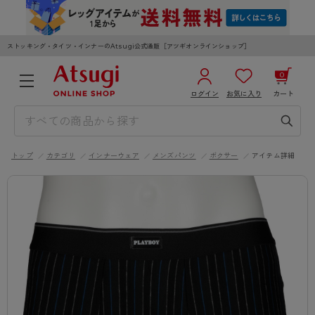
ストッキング・タイツ・インナーのAtsugi公式通販［アツギオンラインショップ］
0
ログイン
お気に入り
カート
3,980円以上のご購入で送料無料
¥0
合計
全国一律330円でお届けします（沖縄県以外）
トップ
カテゴリ
インナーウェア
メンズパンツ
ボクサー
アイテム詳細
カートを見る
ログイン／新規会員登録
WOMEN
MEN
KIDS