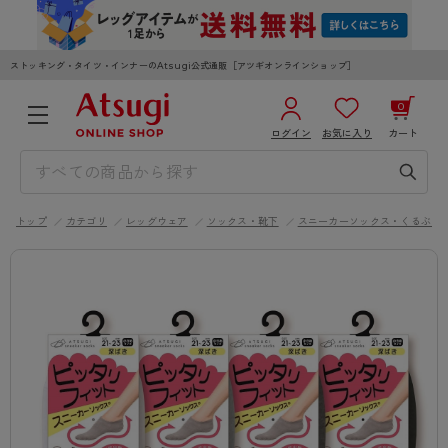
ストッキング・タイツ・インナーのAtsugi公式通販［アツギオンラインショップ］
0
ログイン
お気に入り
カート
3,980円以上のご購入で送料無料
¥0
合計
全国一律330円でお届けします（沖縄県以外）
トップ
カテゴリ
レッグウェア
ソックス・靴下
スニーカーソックス・くるぶし
カートを見る
ログイン／新規会員登録
WOMEN
MEN
KIDS