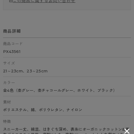
この商品に関するお問い合わせ
商品詳細
商品コード
PX43561
サイズ
21～23cm、23～25cm
カラー
全4色（杢グレー、杢チャコールグレー、ホワイト、ブラック）
素材
ポリエステル、綿、ポリウレタン、ナイロン
特徴
スニーカー丈、綿混、はきぐち深め、表糸にオーガニックコットン&再