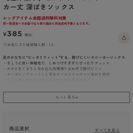
- 着圧タイツ
カー丈 深ばきソックス
- 長袖（七分袖以上）
返品・交換について
みんなの、みんなの。
ソックス・靴下
- タンクトップ
お問い合わせについて
レッグアイテム全国送料無料対象
CLINICAL
同一配送先へのお届けなら他の商品も別途送料不要となります。
レギンス・スパッツ
- カップ付きインナー
ハイジュニ
385
¥
（税込）
お気に入り総登録人数：1人
足のかたちに“ピッタリフィット”する、脱げにくいスニーカーソックス
・ちょうど良い伸縮性で、しめつけすぎずにぴったりフィット
・かかとをくるりと包み込む内側滑り止め付で脱げにくい
・オーガニックコットンと再生ポリエステルのエコ素材を使用
・スリッポンやスニーカーにおすすめな深ばきタイプ
商品選択
すべてを見る