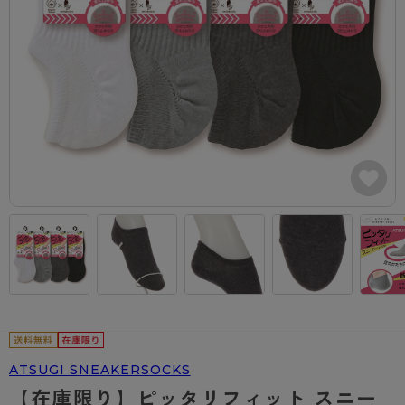
カテゴリから探す
レッグウェア
レッグウエア
レッグウエア
ストッキング
ソックス・靴下
タイツ
ブランドから探す
インナーウェア
インナーウエア
インナーウエア
- 無地ストッキング
クルー・レギュラー丈ソックス
ソックス・靴下
ブラジャー
メンズパンツ
ブラジャー
AZGI
ライフスタイルウェア
ライフスタイルウェア
- 柄ストッキング
スニーカー丈・くるぶし丈ソックス
クルー・レギュラー丈ソックス
商品選びのお手伝い
- ノンワイヤーブラ
ボクサー
ノンワイヤーブラ
ボトムス
ボトムス
アスティーグ
- ショート丈ストッキング
ハイソックス
スニーカー丈・くるぶし丈ソックス
- ワイヤーブラ
トランクス
ワイヤーブラ
トップス
トップス
お悩み別ガードル
クリアビューティアクティブ
ブラジャー特集
ご利用ガイド
- 着圧ストッキング
ハイソックス
- ブラトップ
Tバック・ビキニ
スポーツブラ
ルームウェア・パジャマ
ルームウェア・パジャマ
スゴスト
私に似合う、ストッキング選び
タイツの選び方
- パンティ部レスストッキング
スクールソックス
ショーツ
肌着・インナー
ショーツ
はじめての方へ
アクティブ・スポーツ
フェイクタイツ
タイツ
- レギュラーショーツ
レギュラーショーツ
よくある質問（FAQ）
- スポーツブラ
hotto comfort
- 無地タイツ
- サニタリーショーツ
サニタリーショーツ
サイズ表
- スポーツトップス
Atsugi COLORS
- 柄タイツ
- ガードル・補正ショーツ
ボクサー
お支払い方法について
- スポーツボトムス
BT
ATSUGI SNEAKERSOCKS
- ひざ下丈タイツ
肌着・インナー
配送方法について
雑貨・小物
スクールタイム
【在庫限り】ピッタリフィット スニー