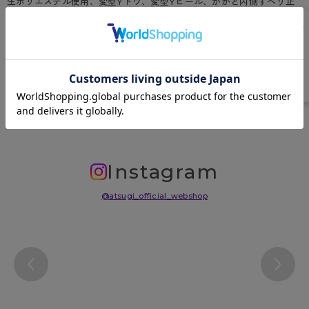
生ポリエステル使用、変型Yトウ、変型Yヒール、かかと内側すべり止
め付、抗菌防臭加工
原産国
中国
サイズ表
洗濯表示について
よくある質問(FAQ)
Instagram
@atsugi_official_webshop