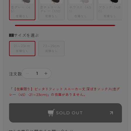
杢グレー（4
杢チャコール
ホワイト（45
ブラック（48
5）
グレー（120）
1）
0）
在庫なし
在庫なし
在庫なし
在庫なし
サイズを選ぶ
21～23cm
23～25cm
在庫なし
在庫なし
－
＋
注文数
「【在庫限り】ピッタリフィット スニーカー丈 深ばきソックス(杢グ
レー（45）-21～23cm)」の在庫がありません。
SOLD OUT